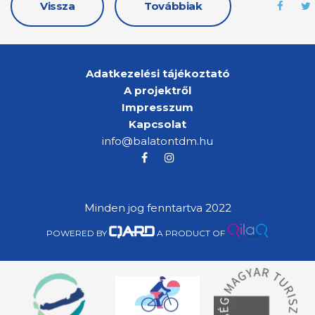
Vissza
Továbbiak
Adatkezelési tájékoztató
A projektről
Impresszum
Kapcsolat
info@balatontdm.hu
Minden jog fenntartva 2022
POWERED BY
A PRODUCT OF