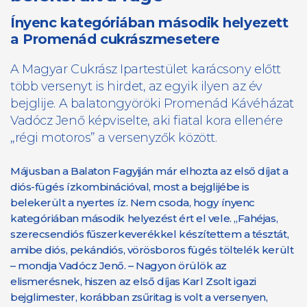
Ínyenc kategóriában második helyezett
a Promenád cukrászmesetere
A Magyar Cukrász Ipartestület karácsony előtt
több versenyt is hirdet, az egyik ilyen az év
bejglije. A balatongyöröki Promenád Kávéházat
Vadócz Jenő képviselte, aki fiatal kora ellenére
„régi motoros” a versenyzők között.
Májusban a Balaton Fagyiján már elhozta az első díjat a
diós-fügés ízkombinációval, most a bejglijébe is
belekerült a nyertes íz. Nem csoda, hogy ínyenc
kategóriában második helyezést ért el vele. „Fahéjas,
szerecsendiós fűszerkeverékkel készítettem a tésztát,
amibe diós, pekándiós, vörösboros fügés töltelék került
– mondja Vadócz Jenő. ­– Nagyon örülök az
elismerésnek, hiszen az első díjas Karl Zsolt igazi
bejglimester, korábban zsűritag is volt a versenyen,