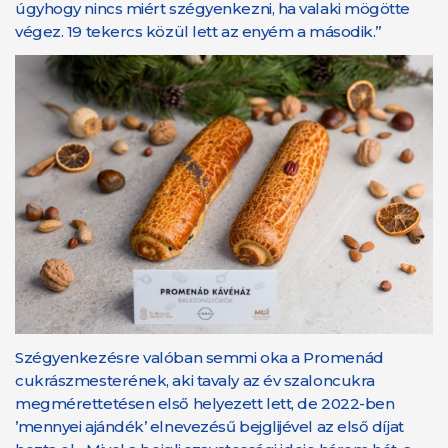
úgyhogy nincs miért szégyenkezni, ha valaki mögötte
végez. 19 tekercs közül lett az enyém a második.”
Szégyenkezésre valóban semmi oka a Promenád
cukrászmesterének, aki tavaly az év szaloncukra
megmérettetésen első helyezett lett, de 2022-ben
’mennyei ajándék’ elnevezésű bejglijével az első díjat