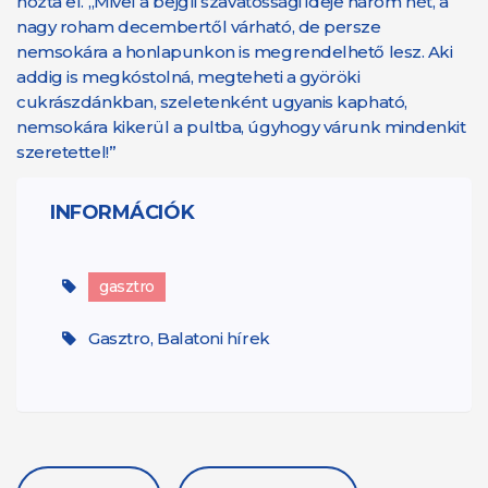
hozta el. „Mivel a bejgli szavatossági ideje három hét, a
nagy roham decembertől várható, de persze
nemsokára a honlapunkon is megrendelhető lesz. Aki
addig is megkóstolná, megteheti a györöki
cukrászdánkban, szeletenként ugyanis kapható,
nemsokára kikerül a pultba, úgyhogy várunk mindenkit
szeretettel!”
INFORMÁCIÓK
gasztro
Gasztro, Balatoni hírek