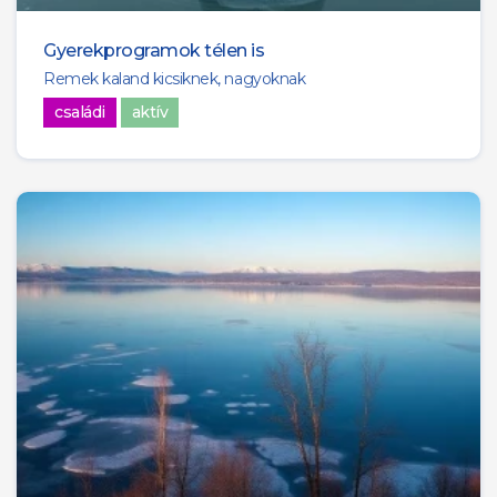
Gyerekprogramok télen is
Remek kaland kicsiknek, nagyoknak
családi
aktív