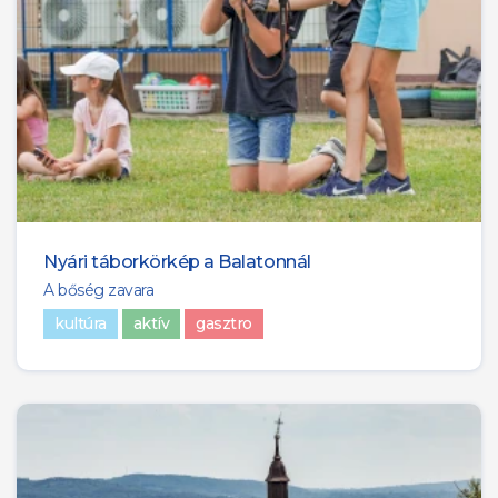
Nyári táborkörkép a Balatonnál
A bőség zavara
kultúra
aktív
gasztro