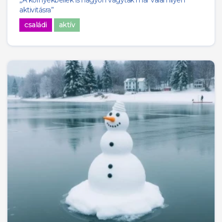
aktivitásra”
családi
aktív