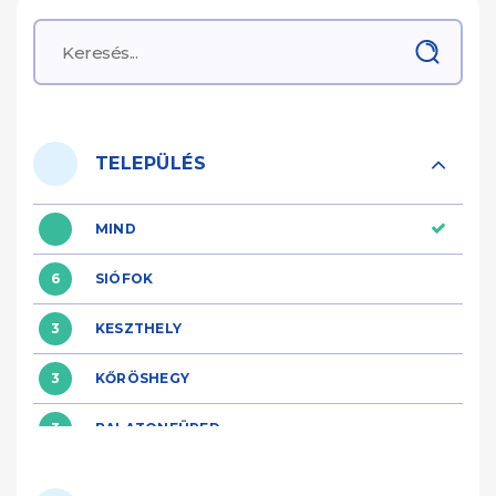
TELEPÜLÉS
MIND
6
SIÓFOK
3
KESZTHELY
3
KŐRÖSHEGY
3
BALATONFÜRED
1
ZAMÁRDI