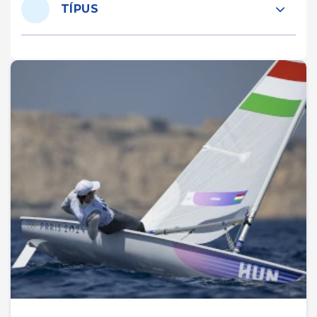
TÍPUS
2
TIHANY
1
CSOPAK
2
ALSÓŐRS
5
BALATONFÖLDVÁR
1
HÉVÍZ
21
VESZPRÉM
3
SZENTBÉKKÁLLA
2
PALOZNAK
2
BALATONSZÁRSZÓ
3
BALATONLELLE