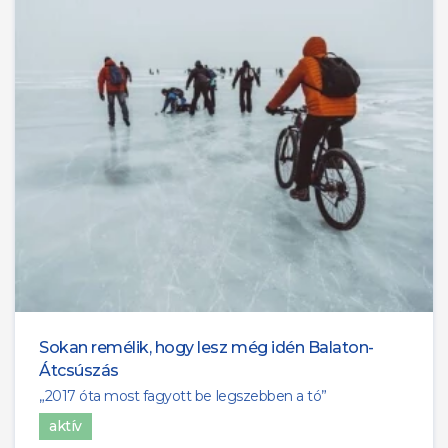
Sokan remélik, hogy lesz még idén Balaton-
Átcsúszás
„2017 óta most fagyott be legszebben a tó”
aktív