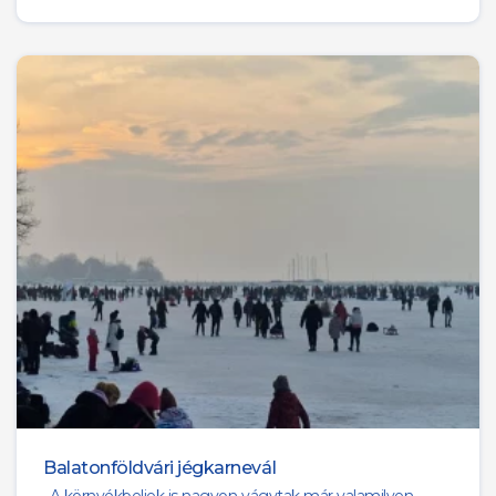
Balatonföldvári jégkarnevál
„A környékbeliek is nagyon vágytak már valamilyen