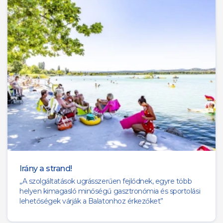
Irány a strand!
„A szolgáltatások ugrásszerűen fejlődnek, egyre több
helyen kimagasló minőségű gasztronómia és sportolási
lehetőségek várják a Balatonhoz érkezőket”