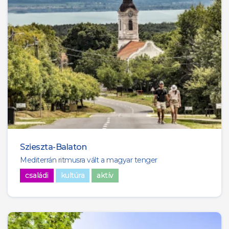
Szieszta-Balaton
M­editerrán ritmusra vált a magyar tenger
családi
kultúra
aktív