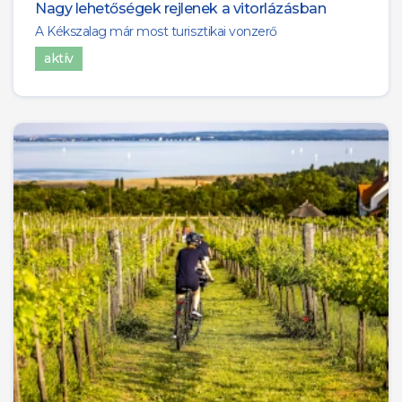
Nagy lehetőségek rejlenek a vitorlázásban
1
BADACSONY
A Kékszalag már most turisztikai vonzerő
aktív
6
KAPOLCS
1
SZIGLIGET
2
BADACSONYÖRS
1
BALATONKERESZTÚR
3
TALIÁNDÖRÖGD
1
SZENT GYÖRGY-HEGY
1
ZALASZÁNTÓ
5
TAPOLCA
1
HEGYESTŰ