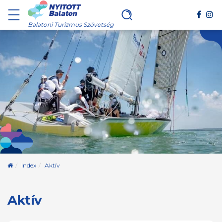
Balatoni Turizmus Szövetség
Kezdőoldal
Index
Aktív
Aktív