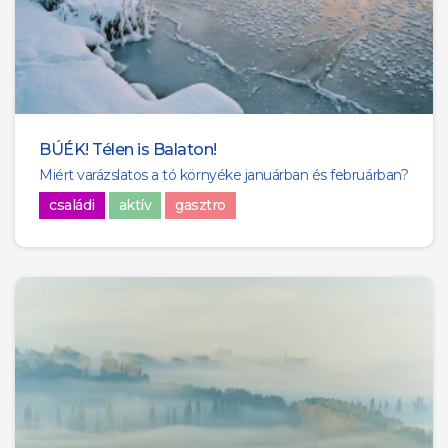
BÚÉK! Télen is Balaton!
Miért varázslatos a tó környéke januárban és februárban?
családi
aktív
gasztro