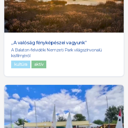
„A valóság fényképészei vagyunk”
A Balaton-felvidéki Nemzeti Park világszínvonalú
kisfilmjéről
kultúra
aktív