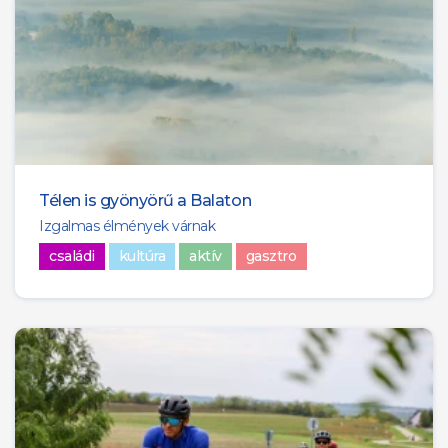
Télen is gyönyörű a Balaton
Izgalmas élmények várnak
családi
kultúra
aktív
gasztro