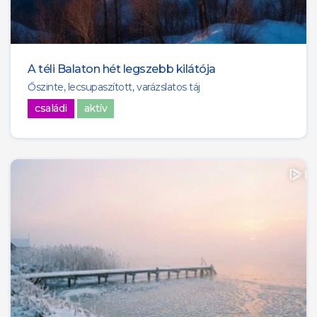
A téli Balaton hét legszebb kilátója
Őszinte, lecsupaszított, varázslatos táj
családi
aktív