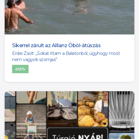
Sikerrel zárult az Allianz Öböl-átúszás
Erdei Zsolt: „Sokat ittam a Balatonból, úgyhogy most
nem vagyok szomjas”
aktív