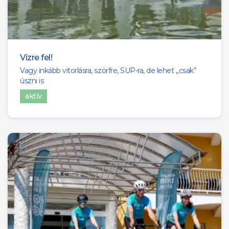
1
SZENTANTALFA
4
BALATONBOGLÁR
Vízre fel!
1
LESENCETOMAJ
Vagy inkább vitorlásra, szörfre, SUP-ra, de lehet „csak”
úszni is
4
KÖVESKÁL
aktív
1
NEMESVÁMOS
1
HEGYMAGAS
1
KÉTHELY
1
BALATONFENYVES
1
BALATONKENESE
1
BALATONSZEMES