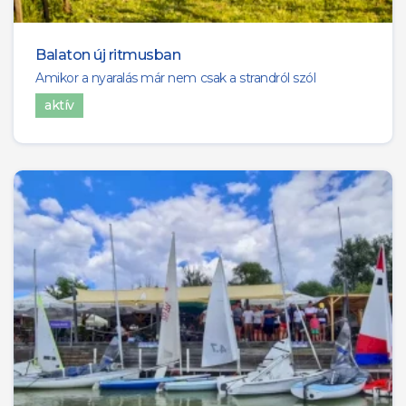
2
SALFÖLD
Balaton új ritmusban
1
BALÁCA
Amikor a nyaralás már nem csak a strandról szól
aktív
10
SÜMEG
4
GYENESDIÁS
2
NAGYVÁZSONY
1
SOMLÓ
1
CSOBÁNC
2
AJKA
2
BADACSONYTOMAJ
1
BALATONEDERICS