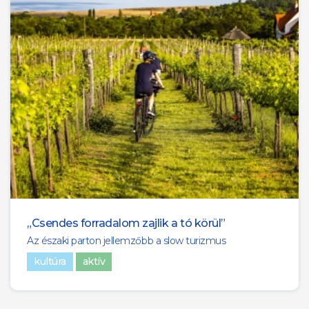
„Csendes forradalom zajlik a tó körül”
Az északi parton jellemzőbb a slow turizmus
kultúra
aktív