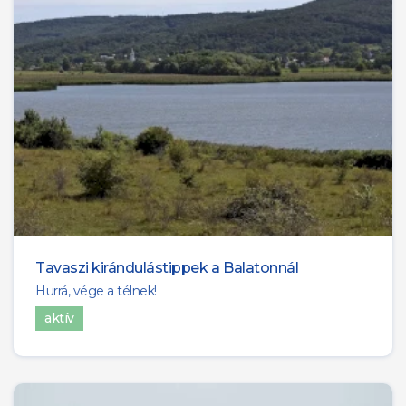
Tavaszi kirándulástippek a Balatonnál
Hurrá, vége a télnek!
aktív