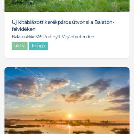
Új, kitáblázott kerékpáros útvonal a Balaton-
felvidéken
BalatonBike365 Port nyílt Vigántpetenden
aktív
bringa