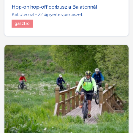
Hop-on hop-off borbusz a Balatonnál
Két útvonal – 22 díjnyertes pincészet
gasztro