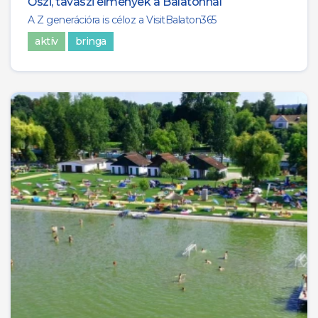
Őszi, tavaszi élmények a Balatonnál
A Z generációra is céloz a VisitBalaton365
aktív
bringa