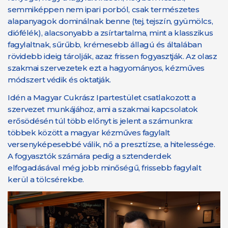
semmiképpen nem ipari porból, csak természetes
alapanyagok dominálnak benne (tej, tejszín, gyümölcs,
diófélék), alacsonyabb a zsírtartalma, mint a klasszikus
fagylaltnak, sűrűbb, krémesebb állagú és általában
rövidebb ideig tárolják, azaz frissen fogyasztják. Az olasz
szakmai szervezetek ezt a hagyományos, kézműves
módszert védik és oktatják.
Idén a Magyar Cukrász Ipartestület csatlakozott a
szervezet munkájához, ami a szakmai kapcsolatok
erősödésén túl több előnyt is jelent a számunkra:
többek között a magyar kézműves fagylalt
versenyképesebbé válik, nő a presztízse, a hitelessége.
A fogyasztók számára pedig a sztenderdek
elfogadásával még jobb minőségű, frissebb fagylalt
kerül a tölcsérekbe.