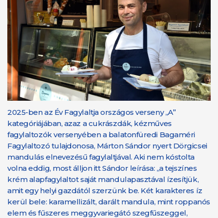
2025-ben az Év Fagylaltja országos verseny „A”
kategóriájában, azaz a cukrászdák, kézműves
fagylaltozók versenyében a balatonfüredi Bagaméri
Fagylaltozó tulajdonosa, Márton Sándor nyert Dörgicsei
mandulás elnevezésű fagylaltjával. Aki nem kóstolta
volna eddig, most álljon itt Sándor leírása: „a tejszínes
krém alapfagylaltot saját mandulapasztával ízesítjük,
amit egy helyi gazdától szerzünk be. Két karakteres íz
kerül bele: karamellizált, darált mandula, mint roppanós
elem és fűszeres meggyvariegátó szegfűszeggel,