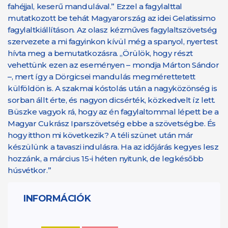
fahéjjal, keserű mandulával.” Ezzel a fagylalttal
mutatkozott be tehát Magyarország az idei Gelatissimo
fagylaltkiállításon. Az olasz kézműves fagylaltszövetség
szervezete a mi fagyinkon kívül még a spanyol, nyertest
hívta meg a bemutatkozásra. „Örülök, hogy részt
vehettünk ezen az eseményen – mondja Márton Sándor
–, mert így a Dörgicsei mandulás megmérettetett
külföldön is. A szakmai kóstolás után a nagyközönség is
sorban állt érte, és nagyon dicsérték, közkedvelt íz lett.
Büszke vagyok rá, hogy az én fagylaltommal lépett be a
Magyar Cukrász Iparszövetség ebbe a szövetségbe. És
hogy itthon mi következik? A téli szünet után már
készülünk a tavaszi indulásra. Ha az időjárás kegyes lesz
hozzánk, a március 15-i héten nyitunk, de legkésőbb
húsvétkor.”
INFORMÁCIÓK