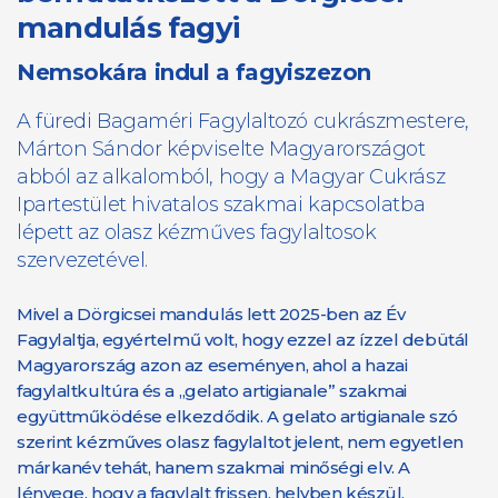
mandulás fagyi
Nemsokára indul a fagyiszezon
A füredi Bagaméri Fagylaltozó cukrászmestere,
Márton Sándor képviselte Magyarországot
abból az alkalomból, hogy a Magyar Cukrász
Ipartestület hivatalos szakmai kapcsolatba
lépett az olasz kézműves fagylaltosok
szervezetével.
Mivel a Dörgicsei mandulás lett 2025-ben az Év
Fagylaltja, egyértelmű volt, hogy ezzel az ízzel debütál
Magyarország azon az eseményen, ahol a hazai
fagylaltkultúra és a „gelato artigianale” szakmai
együttműködése elkezdődik. A gelato artigianale szó
szerint kézműves olasz fagylaltot jelent, nem egyetlen
márkanév tehát, hanem szakmai minőségi elv. A
lényege, hogy a fagylalt frissen, helyben készül,