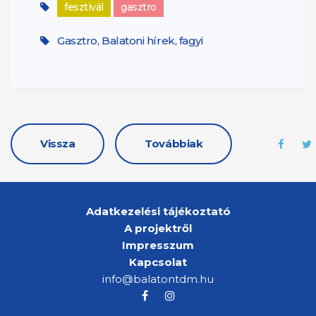
fesztivál
gasztro
Gasztro, Balatoni hírek, fagyi
Vissza
Továbbiak
Adatkezelési tájékoztató
A projektről
Impresszum
Kapcsolat
info@balatontdm.hu