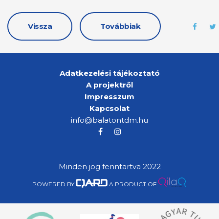
Vissza
Továbbiak
Adatkezelési tájékoztató
A projektről
Impresszum
Kapcsolat
info@balatontdm.hu
Minden jog fenntartva 2022
POWERED BY
A PRODUCT OF