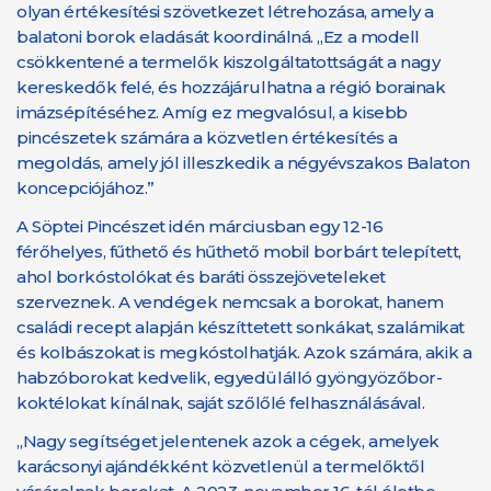
olyan értékesítési szövetkezet létrehozása, amely a
balatoni borok eladását koordinálná. „Ez a modell
csökkentené a termelők kiszolgáltatottságát a nagy
kereskedők felé, és hozzájárulhatna a régió borainak
imázsépítéséhez. Amíg ez megvalósul, a kisebb
pincészetek számára a közvetlen értékesítés a
megoldás, amely jól illeszkedik a négyévszakos Balaton
koncepciójához.”
A Söptei Pincészet idén márciusban egy 12-16
férőhelyes, fűthető és hűthető mobil borbárt telepített,
ahol borkóstolókat és baráti összejöveteleket
szerveznek. A vendégek nemcsak a borokat, hanem
családi recept alapján készíttetett sonkákat, szalámikat
és kolbászokat is megkóstolhatják. Azok számára, akik a
habzóborokat kedvelik, egyedülálló gyöngyözőbor-
koktélokat kínálnak, saját szőlőlé felhasználásával.
„Nagy segítséget jelentenek azok a cégek, amelyek
karácsonyi ajándékként közvetlenül a termelőktől