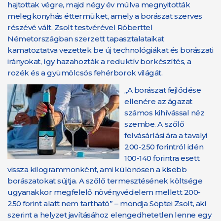
hajtottak végre, majd négy év múlva megnyitották
melegkonyhás éttermüket, amely a borászat szerves
részévé vált. Zsolt testvérével Róberttel
Németországban szerzett tapasztalataikat
kamatoztatva vezettek be új technológiákat és borászati
irányokat, így hazahozták a reduktív borkészítés, a
rozék és a gyümölcsös fehérborok világát.
„A borászat fejlődése
ellenére az ágazat
számos kihívással néz
szembe. A szőlő
felvásárlási ára a tavalyi
200-250 forintról idén
100-140 forintra esett
vissza kilogrammonként, ami különösen a kisebb
borászatokat sújtja. A szőlő termesztésének költsége
ugyanakkor megfelelő növényvédelem mellett 200-
250 forint alatt nem tartható” – mondja Söptei Zsolt, aki
szerint a helyzet javításához elengedhetetlen lenne egy