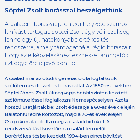
Söptei Zsolt borásszal beszélgettünk
A balatoni borászat jelenlegi helyzete számos
kihívást tartogat. Söptei Zsolt úgy véli, szükség
lenne egy új, hatékonyabb értékesítési
rendszerre, amely támogatná a régió borászait.
Hogy az elképzeléséhez lesznek-e támogatók,
azt egyelőre a jövő dönti el.
A család már az ötödik generáció óta foglalkozik
szőlőtermesztéssel és borászattal. Az 1850-es években
Söptei János, Zsolt üknagyapja hobbi szinten kezdett
szőlőműveléssel foglalkozni Nemespécselyen. Azóta
hosszú utat jártak be: Zsolt édesapja a 60-as évek elején
Balatonfüredre költözött, majd a 70-es évek elején
Csopakon alapította meg a családi birtokot. A
rendszerváltást követően a család termelői
borértékesítésbe kezdett. 1994-ben pincebővítést