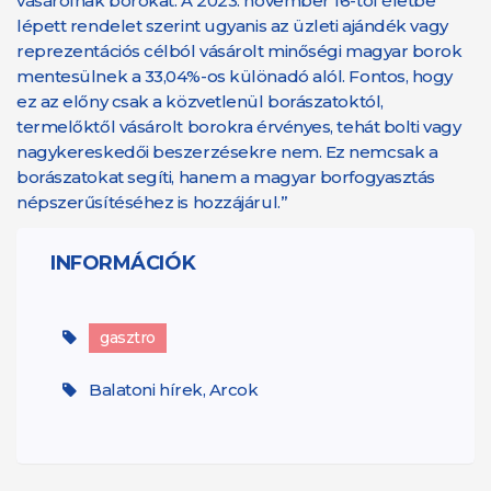
vásárolnak borokat. A 2023. november 16-tól életbe
lépett rendelet szerint ugyanis az üzleti ajándék vagy
reprezentációs célból vásárolt minőségi magyar borok
mentesülnek a 33,04%-os különadó alól. Fontos, hogy
ez az előny csak a közvetlenül borászatoktól,
termelőktől vásárolt borokra érvényes, tehát bolti vagy
nagykereskedői beszerzésekre nem. Ez nemcsak a
borászatokat segíti, hanem a magyar borfogyasztás
népszerűsítéséhez is hozzájárul.”
INFORMÁCIÓK
gasztro
Balatoni hírek, Arcok