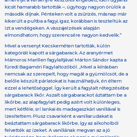
kicsit hamarabb tartották –, úgyhogy nagyon örülök a
második díjnak. Pénteken volt a zsűrizés, másnap már
kikerült a pultba a fagyi, igaz, korábban is teszteltük az
ízt a vendégeken. A visszajelzések alapján
elmondhatom, hogy szerencsére nagyon kedvelik.”
Mivel a versenyt Kecskeméten tartották, külön
kategóriát kapott a sárgabarack. Az aranyérmet
Mámoros Marillen fagylaltjával Márton Sándor kapta a
füredi Bagaméri Fagylaltozóból. „Mivel a kiírásban
nemcsak az szerepelt, hogy magát a gyümölcsöt, de a
belőle készült párlatokat is használhatjuk, én éltem
ezzel a lehetőséggel. Így került a fagylalt rétegzésébe
sárgabarack likőr. Aszalt sárgabarackot áztattam be a
likőrbe, az alapfagylalt pedig azért volt különleges,
mert kétféle, srí lankai és madagaszkári vaníliával is
ízesítettem. Plusz csavarként a vaníliarudakat is
beáztattam sárgabarack likőrbe, így az alkoholból
felvették az ízeket. A vaníliának megvan az a jó