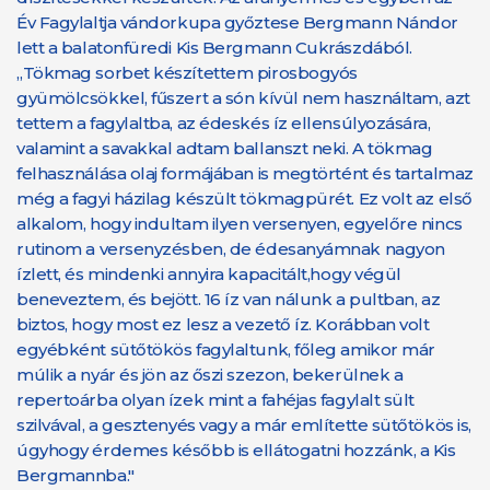
Év Fagylaltja vándorkupa győztese Bergmann Nándor
lett a balatonfüredi Kis Bergmann Cukrászdából.
„Tökmag sorbet készítettem pirosbogyós
gyümölcsökkel, fűszert a són kívül nem használtam, azt
tettem a fagylaltba, az édeskés íz ellensúlyozására,
valamint a savakkal adtam ballanszt neki. A tökmag
felhasználása olaj formájában is megtörtént és tartalmaz
még a fagyi házilag készült tökmagpürét. Ez volt az első
alkalom, hogy indultam ilyen versenyen, egyelőre nincs
rutinom a versenyzésben, de édesanyámnak nagyon
ízlett, és mindenki annyira kapacitált,hogy végül
beneveztem, és bejött. 16 íz van nálunk a pultban, az
biztos, hogy most ez lesz a vezető íz. Korábban volt
egyébként sütőtökös fagylaltunk, főleg amikor már
múlik a nyár és jön az őszi szezon, bekerülnek a
repertoárba olyan ízek mint a fahéjas fagylalt sült
szilvával, a gesztenyés vagy a már említette sütőtökös is,
úgyhogy érdemes később is ellátogatni hozzánk, a Kis
Bergmannba."