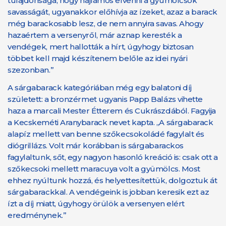
tulajdonsága, hogy hajlamos elvenni a gyümölcsök
savasságát, ugyanakkor előhívja az ízeket, azaz a barack
még barackosabb lesz, de nem annyira savas. Ahogy
hazaértem a versenyről, már aznap keresték a
vendégek, mert hallották a hírt, úgyhogy biztosan
többet kell majd készítenem belőle az idei nyári
szezonban.”
A sárgabarack kategóriában még egy balatoni díj
született: a bronzérmet ugyanis Papp Balázs vihette
haza a marcali Mester Étterem és Cukrászdából. Fagyija
a Kecskeméti Aranybarack nevet kapta. „A sárgabarack
alapíz mellett van benne szőkecsokoládé fagylalt és
diógrillázs. Volt már korábban is sárgabarackos
fagylaltunk, sőt, egy nagyon hasonló kreáció is: csak ott a
szőkecsoki mellett maracuya volt a gyümölcs. Most
ehhez nyúltunk hozzá, és helyettesítettük, dolgoztuk át
sárgabarackkal. A vendégeink is jobban keresik ezt az
ízt a díj miatt, úgyhogy örülök a versenyen elért
eredménynek.”