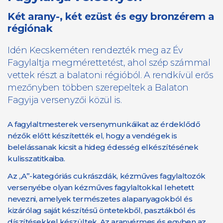
Két arany-, két ezüst és egy bronzérem a
régiónak
Idén Kecskeméten rendezték meg az Év
Fagylaltja megmérettetést, ahol szép számmal
vettek részt a balatoni régióból. A rendkívül erős
mezőnyben többen szerepeltek a Balaton
Fagyija versenyzői közül is.
A fagylaltmesterek versenymunkáikat az érdeklődő
nézők előtt készítették el, hogy a vendégek is
belelássanak kicsit a hideg édesség elkészítésének
kulisszatitkaiba.
Az „A”-kategóriás cukrászdák, kézműves fagylaltozók
versenyébe olyan kézműves fagylaltokkal lehetett
nevezni, amelyek természetes alapanyagokból és
kizárólag saját készítésű öntetekből, pasztákból és
díszítésekkel készültek. Az aranyérmes és egyben az