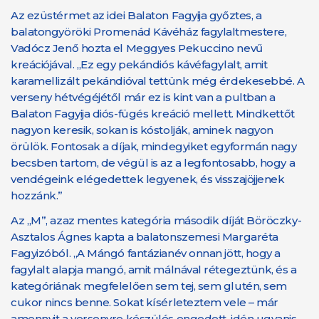
Az ezüstérmet az idei Balaton Fagyija győztes, a
balatongyöröki Promenád Kávéház fagylaltmestere,
Vadócz Jenő hozta el Meggyes Pekuccino nevű
kreációjával. „Ez egy pekándiós kávéfagylalt, amit
karamellizált pekándióval tettünk még érdekesebbé. A
verseny hétvégéjétől már ez is kint van a pultban a
Balaton Fagyija diós-fügés kreáció mellett. Mindkettőt
nagyon keresik, sokan is kóstolják, aminek nagyon
örülök. Fontosak a díjak, mindegyiket egyformán nagy
becsben tartom, de végül is az a legfontosabb, hogy a
vendégeink elégedettek legyenek, és visszajöjjenek
hozzánk.”
Az „M”, azaz mentes kategória második díját Böröczky-
Asztalos Ágnes kapta a balatonszemesi Margaréta
Fagyizóból. „A Mángó fantázianév onnan jött, hogy a
fagylalt alapja mangó, amit málnával rétegeztünk, és a
kategóriának megfelelően sem tej, sem glutén, sem
cukor nincs benne. Sokat kísérleteztem vele – már
amennyit a versenyre készülés engedett, idén ugyanis