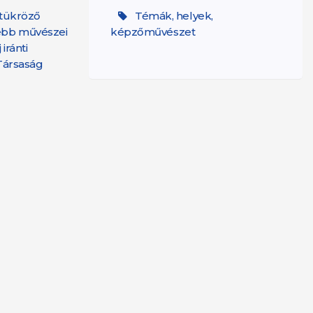
t tükröző
Témák, helyek,
tebb művészei
képzőművészet
iránti
 Társaság