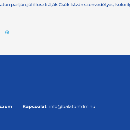
ton partján, jól illusztrálják Csók István szenvedélyes, kolor
sszum
Kapcsolat
info@balatontdm.hu