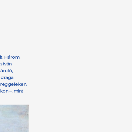
eit. Három
István
táruló,
s drága
i reggeleken,
kon –, mint