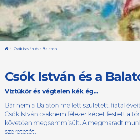
Kezdőoldal
Csók István és a Balaton
Csók István és a Bala
​Víztükör és végtelen kék ég…
Bár nem a Balaton mellett született, fiatal éve
Csók István csaknem félezer képet festett a tó
követően megsemmisült. A megmaradt munkák a
szeretetét.