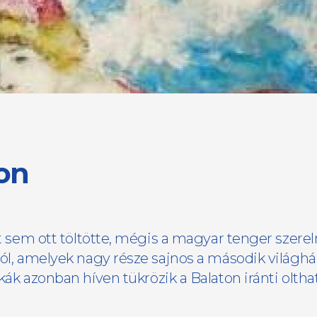
ton
it sem ott töltötte, mégis a magyar tenger szerel
ról, amelyek nagy része sajnos a második világh
zonban híven tükrözik a Balaton iránti oltha