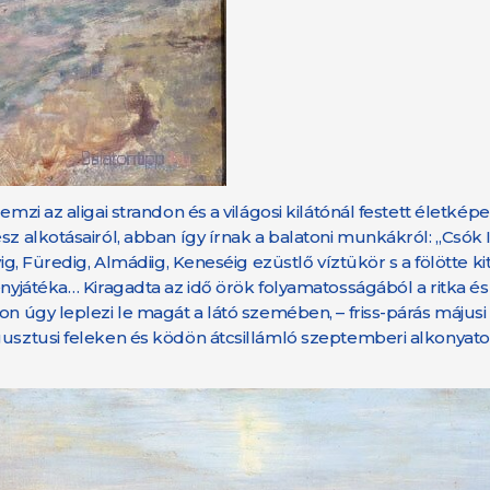
mzi az aligai strandon és a világosi kilátónál festett életkép
sz alkotásairól, abban így írnak a balatoni munkákról: „Csók 
ig, Füredig, Almádiig, Keneséig ezüstlő víztükör s a fölötte ki
ényjátéka… Kiragadta az idő örök folyamatosságából a ritka é
on úgy leplezi le magát a látó szemében, – friss-párás május
gusztusi feleken és ködön átcsillámló szeptemberi alkonyato