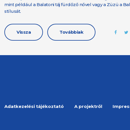
mint például a Balatoni táj fürdőző nővel vagy a Züzü a Bala
stílusát.
Vissza
Továbbiak
Adatkezelési tájékoztató
A projektről
Impre