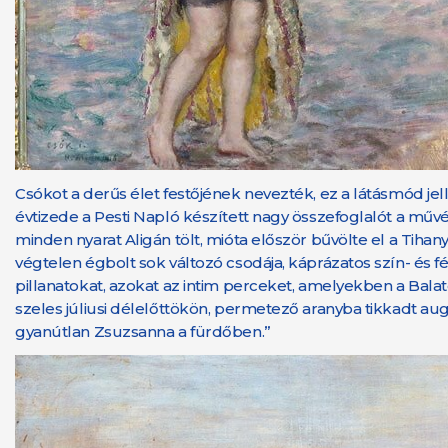
Csókot a derűs élet festőjének nevezték, ez a látásmód jelle
évtizede a Pesti Napló készített nagy összefoglalót a művé
minden nyarat Aligán tölt, mióta először bűvölte el a Tihany
végtelen égbolt sok változó csodája, káprázatos szín- és f
pillanatokat, azokat az intim perceket, amelyekben a Balat
szeles júliusi délelőttökön, permetező aranyba tikkadt au
gyanútlan Zsuzsanna a fürdőben.”