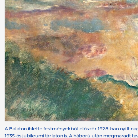
A Balaton ihlette festményekből először 1928-ban nyílt n
1935-ös jubileumi tárlaton is. A háború után megmaradt 