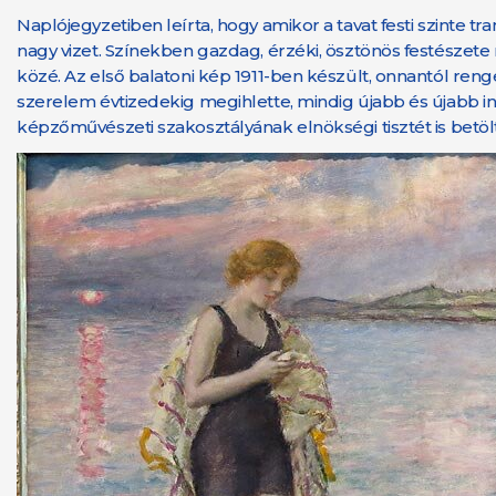
Naplójegyzetiben leírta, hogy amikor a tavat festi szinte tr
nagy vizet. Színekben gazdag, érzéki, ösztönös festészet
közé. Az első balatoni kép 1911-ben készült, onnantól rengeteg
szerelem évtizedekig megihlette, mindig újabb és újabb ins
képzőművészeti szakosztályának elnökségi tisztét is betölt