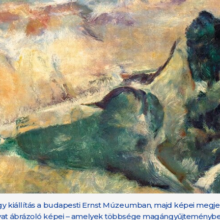
agy kiállítás a budapesti Ernst Múzeumban, majd képei megje
tavat ábrázoló képei – amelyek többsége magángyűjteményben