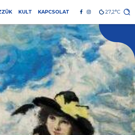
ZZÜK
KULT
KAPCSOLAT
27,2°C