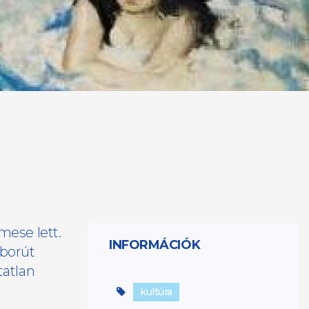
mese lett.
INFORMÁCIÓK
áborút
tatlan
kultúra