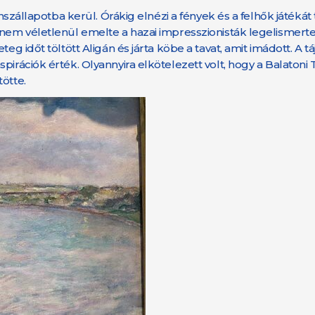
anszállapotba kerül. Órákig elnézi a fények és a felhők játéká
e nem véletlenül emelte a hazai impresszionisták legelismer
 időt töltött Aligán és járta köbe a tavat, amit imádott. A táj 
pirációk érték. Olyannyira elkötelezett volt, hogy a Balatoni
ötte.