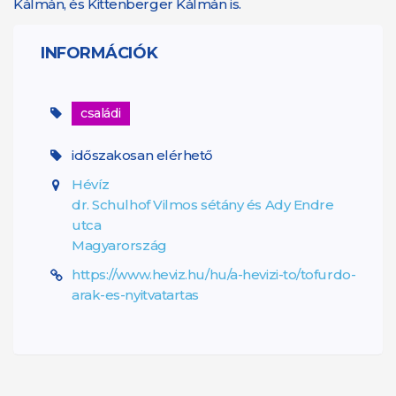
Kálmán, és Kittenberger Kálmán is.
INFORMÁCIÓK
családi
időszakosan elérhető
Hévíz
dr. Schulhof Vilmos sétány és Ady Endre
utca
Magyarország
https://www.heviz.hu/hu/a-hevizi-to/tofurdo-
arak-es-nyitvatartas