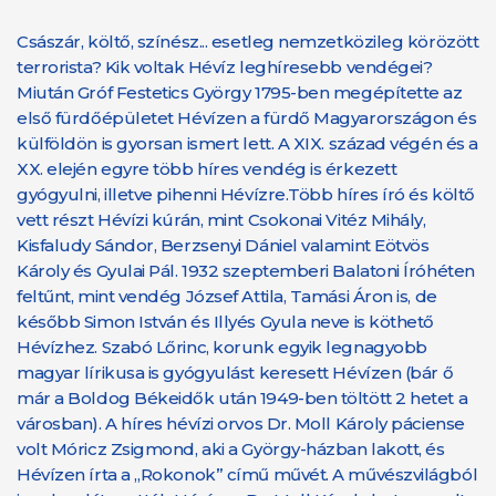
Császár, költő, színész... esetleg nemzetközileg körözött
terrorista? Kik voltak Hévíz leghíresebb vendégei?
Miután Gróf Festetics György 1795-ben megépítette az
első fürdőépületet Hévízen a fürdő Magyarországon és
külföldön is gyorsan ismert lett. A XIX. század végén és a
XX. elején egyre több híres vendég is érkezett
gyógyulni, illetve pihenni Hévízre.Több híres író és költő
vett részt Hévízi kúrán, mint Csokonai Vitéz Mihály,
Kisfaludy Sándor, Berzsenyi Dániel valamint Eötvös
Károly és Gyulai Pál. 1932 szeptemberi Balatoni Íróhéten
feltűnt, mint vendég József Attila, Tamási Áron is, de
később Simon István és Illyés Gyula neve is köthető
Hévízhez. Szabó Lőrinc, korunk egyik legnagyobb
magyar lírikusa is gyógyulást keresett Hévízen (bár ő
már a Boldog Békeidők után 1949-ben töltött 2 hetet a
városban). A híres hévízi orvos Dr. Moll Károly páciense
volt Móricz Zsigmond, aki a György-házban lakott, és
Hévízen írta a „Rokonok” című művét. A művészvilágból