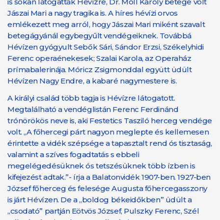
is sokan látogatták Hévízre, Dr. Moll Károly betege volt
Jászai Mari a nagy tragika is. A híres hévízi orvos
emlékezett meg arról, hogy Jászai Mari miként szavalt
betegágyánál egybegyűlt vendégeiknek. Továbbá
Hévízen gyógyult Sebők Sári, Sándor Erzsi, Székelyhidi
Ferenc operaénekesek; Szalai Karola, az Operaház
prímabalerinája. Móricz Zsigmonddal együtt üdült
Hévízen Nagy Endre, a kabaré nagymestere is.
A királyi család több tagja is Hévízre látogatott.
Megtalálható a vendéglistán Ferenc Ferdinánd
trónörökös neve is, aki Festetics Tasziló herceg vendége
volt. „A főhercegi párt nagyon meglepte és kellemesen
érintette a vidék szépsége a tapasztalt rend ós tisztaság,
valamint a szíves fogadtatás s ebbeli
megelégedésüknek ós tetszésüknek több ízben is
kifejezést adtak.”- írja a Balatonvidék 1907-ben. 1927-ben
József főherceg és felesége Augusta főhercegasszony
is járt Hévízen. De a „boldog békeidőkben” üdült a
„csodató” partján Eötvös József, Pulszky Ferenc, Szél