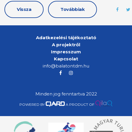
Vissza
Továbbiak
Adatkezelési tájékoztató
A projektről
Impresszum
Kapcsolat
info@balatontdm.hu
Minden jog fenntartva 2022
POWERED BY
A PRODUCT OF