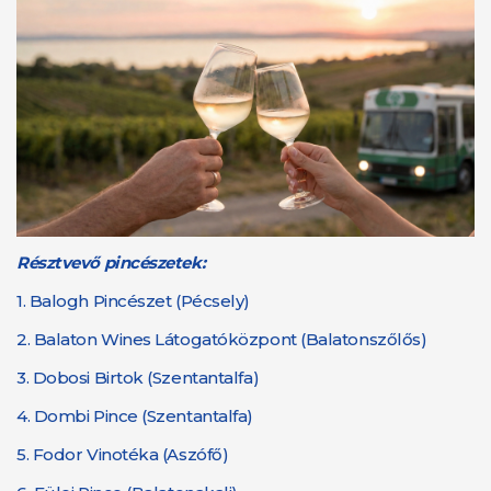
Résztvevő pincészetek:
1.
Balogh Pincészet (Pécsely)
2.
Balaton Wines Látogatóközpont (Balatonszőlős)
3.
Dobosi Birtok (Szentantalfa)
4.
Dombi Pince (Szentantalfa)
5.
Fodor Vinotéka (Aszófő)