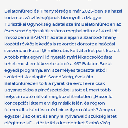
Balatonfüred és Tihany térsége már 2025-ben is a hazai
turizmus zászlóshajójának bizonyult: a Magyar
Turisztikai Ügynökség adatai szerint Balatonfüreden az
éves vendégéjszakák száma meghaladta az 1,4 milliót,
miközben a BAHART adatai alapján a Szántód-Tihany
közötti révközlekedés is rekordot döntött: a hajózási
szezonban közel 1,5 millió utas kelt át a két part között.
A több mint egymillió nyaraló nyári kikapcsolódását
teheti most emlékezetesebbé a 46° Balaton Borút
egyedi programja, ami személyes tapasztalatból
született. Az alapító, Szabó Virág, évek óta
Balatonfüreden tölti a nyarat, de évről évre csak
ugyanazokba a pincészetekbe jutott el, mert több
helyszín autó nélkül megközelíthetetlen. „Hasonló
koncepciót láttam a világ másik felén, és rögtön
felmerült a kérdés: miért nincs ilyen nálunk? Annyira
egyszerű az ötlet, és annyira nyilvánvaló szükségletet
elégítene ki” – idézte fel a kezdeteket Szabó Virág.