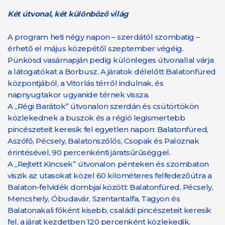
Két útvonal, két különböző világ
A program heti négy napon – szerdától szombatig –
érhető el május közepétől szeptember végéig.
Pünkösd vasárnapján pedig különleges útvonallal várja
a látogatókat a Borbusz. A járatok délelőtt Balatonfüred
központjából, a Vitorlás térről indulnak, és
napnyugtakor ugyanide térnek vissza.
A „Régi Barátok” útvonalon szerdán és csütörtökön
közlekednek a buszok és a régió legismertebb
pincészeteit keresik fel egyetlen napon: Balatonfüred,
Aszófő, Pécsely, Balatonszőlős, Csopak és Paloznak
érintésével, 90 percenkénti járatsűrűséggel.
A „Rejtett Kincsek” útvonalon pénteken és szombaton
viszik az utasokat közel 60 kilométeres felfedezőútra a
Balaton-felvidék dombjai között: Balatonfüred, Pécsely,
Mencshely, Óbudavár, Szentantalfa, Tagyon és
Balatonakali főként kisebb, családi pincészeteit keresik
fel, a járat kezdetben 120 percenként közlekedik.