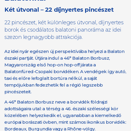
Két útvonal – 22 díjnyertes pincészet
22 pincészet, két különleges útvonal, díjnyertes
borok és csodálatos balatoni panoráma az idei
szezon legnagyobb attrakciója.
Az idei nyár egészen új perspektívába helyezi a Balaton
északi partját. Útjára indul a 46° Balaton Borbusz,
Magyarország első hop-on hop-off járata a
Balatonfüred-Csopaki borvidéken. A vendégek így autó,
taxi és előre lefoglalt bortúra nélkül, a saját
tempójukban fedezhetik fel a régió legszebb
pincészeteit.
A 46° Balaton Borbusz neve a borvidék földrajzi
adottságaira utal: a térség a 46. északi szélességi kör
közelében helyezkedik el, ugyanabban a kiemelkedő
európai borászati övben, mint számos ikonikus borvidék:
Bordeaux, Burgundia vagy a Rhône-völgy.