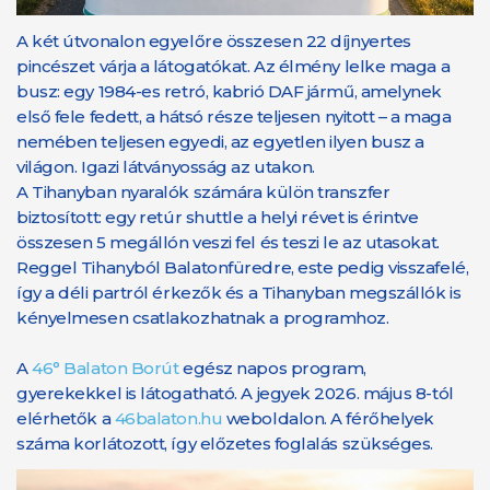
A két útvonalon egyelőre összesen 22 díjnyertes
pincészet várja a látogatókat. Az élmény lelke maga a
busz: egy 1984-es retró, kabrió DAF jármű, amelynek
első fele fedett, a hátsó része teljesen nyitott – a maga
nemében teljesen egyedi, az egyetlen ilyen busz a
világon. Igazi látványosság az utakon.
A Tihanyban nyaralók számára külön transzfer
biztosított: egy retúr shuttle a helyi révet is érintve
összesen 5 megállón veszi fel és teszi le az utasokat.
Reggel Tihanyból Balatonfüredre, este pedig visszafelé,
így a déli partról érkezők és a Tihanyban megszállók is
kényelmesen csatlakozhatnak a programhoz.
A
46° Balaton Borút
egész napos program,
gyerekekkel is látogatható. A jegyek 2026. május 8-tól
elérhetők a
46balaton.hu
weboldalon. A férőhelyek
száma korlátozott, így előzetes foglalás szükséges.