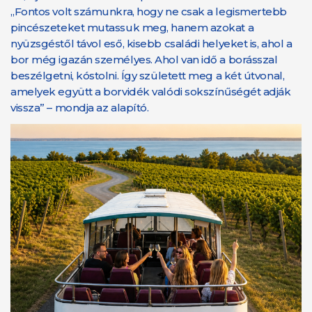
„Fontos volt számunkra, hogy ne csak a legismertebb
pincészeteket mutassuk meg, hanem azokat a
nyüzsgéstől távol eső, kisebb családi helyeket is, ahol a
bor még igazán személyes. Ahol van idő a borásszal
beszélgetni, kóstolni. Így született meg a két útvonal,
amelyek együtt a borvidék valódi sokszínűségét adják
vissza” – mondja az alapító.