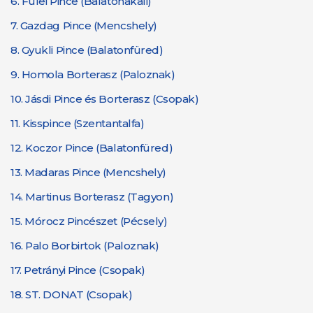
6.
Fülei Pince (Balatonakali)
7.
Gazdag Pince (Mencshely)
8.
Gyukli Pince (Balatonfüred)
9.
Homola Borterasz (Paloznak)
10.
Jásdi Pince és Borterasz (Csopak)
11.
Kisspince (Szentantalfa)
12.
Koczor Pince (Balatonfüred)
13.
Madaras Pince (Mencshely)
14.
Martinus Borterasz (Tagyon)
15.
Mórocz Pincészet (Pécsely)
16.
Palo Borbirtok (Paloznak)
17.
Petrányi Pince (Csopak)
18.
ST. DONAT (Csopak)