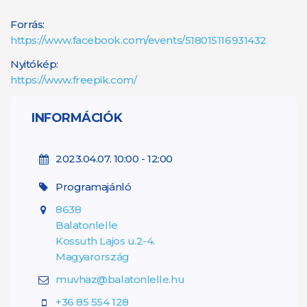
Forrás:
https://www.facebook.com/events/518015116931432
Nyitókép:
https://www.freepik.com/
INFORMÁCIÓK
2023.04.07. 10:00 - 12:00
Programajánló
8638
Balatonlelle
Kossuth Lajos u.2-4.
Magyarország
muvhaz@balatonlelle.hu
+36 85 554 128