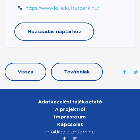
https://www.lelleikulturpark.hu/
Hozzáadás naptárhoz
Vissza
Továbbiak
Adatkezelési tájékoztató
A projektről
Impresszum
Kapcsolat
info@balatontdm.hu