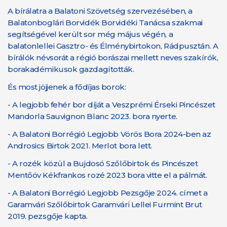
A bírálatra a Balatoni Szövetség szervezésében, a
Balatonboglári Borvidék Borvidéki Tanácsa szakmai
segítségével került sor még május végén, a
balatonlellei Gasztro- és Élménybirtokon, Rádpusztán. A
bírálók névsorát a régió borászai mellett neves szakírók,
borakadémikusok gazdagították.
És most jöjjenek a fődíjas borok:
- A legjobb fehér bor díját a Veszprémi Érseki Pincészet
Mandorla Sauvignon Blanc 2023. bora nyerte.
- A Balatoni Borrégió Legjobb Vörös Bora 2024-ben az
Androsics Birtok 2021. Merlot bora lett.
- A rozék közül a Bujdosó Szőlőbirtok és Pincészet
Mentőöv Kékfrankos rozé 2023 bora vitte el a pálmát.
- A Balatoni Borrégió Legjobb Pezsgője 2024. címet a
Garamvári Szőlőbirtok Garamvári Lellei Furmint Brut
2019. pezsgője kapta.