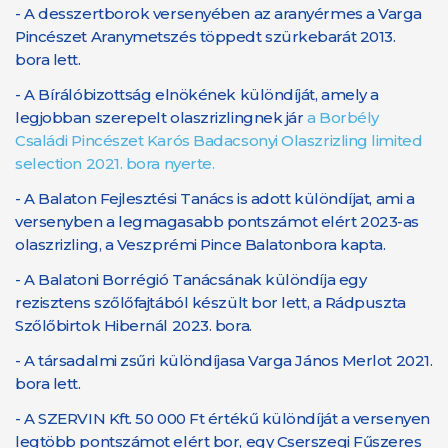
- A desszertborok versenyében az aranyérmes a Varga
Pincészet Aranymetszés töppedt szürkebarát 2013.
bora lett.
- A Bírálóbizottság elnökének különdíját, amely a
legjobban szerepelt olaszrizlingnek jár
a Borbély
Családi Pincészet Karós Badacsonyi Olaszrizling limited
selection 2021. bora nyerte.
- A Balaton Fejlesztési Tanács is adott különdíjat, ami a
versenyben a legmagasabb pontszámot elért 2023-as
olaszrizling, a Veszprémi Pince Balatonbora kapta.
- A Balatoni Borrégió Tanácsának különdíja egy
rezisztens szőlőfajtából készült bor lett, a Rádpuszta
Szőlőbirtok Hibernál 2023. bora.
- A társadalmi zsűri különdíjasa Varga János Merlot 2021.
bora lett.
- A SZERVIN Kft. 50 000 Ft értékű különdíját a versenyen
legtöbb pontszámot elért bor, egy Cserszegi Fűszeres