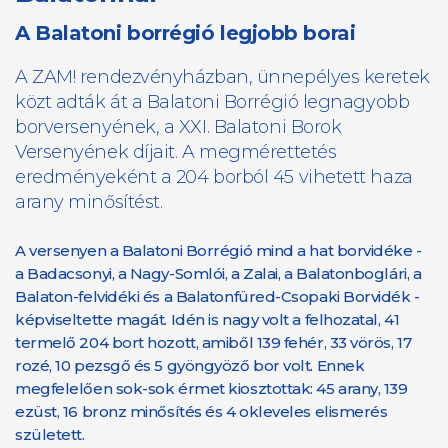
A Balatoni borrégió legjobb borai
A ZAM! rendezvényházban, ünnepélyes keretek
közt adták át a Balatoni Borrégió legnagyobb
borversenyének, a XXI. Balatoni Borok
Versenyének díjait. A megmérettetés
eredményeként a 204 borból 45 vihetett haza
arany minősítést.
A versenyen a Balatoni Borrégió mind a hat borvidéke -
a Badacsonyi, a Nagy-Somlói, a Zalai, a Balatonboglári, a
Balaton-felvidéki és a Balatonfüred-Csopaki Borvidék -
képviseltette magát. Idén is nagy volt a felhozatal, 41
termelő 204 bort hozott, amiből 139 fehér, 33 vörös, 17
rozé, 10 pezsgő és 5 gyöngyöző bor volt. Ennek
megfelelően sok-sok érmet kiosztottak: 45 arany, 139
ezüst, 16 bronz minősítés és 4 okleveles elismerés
született.