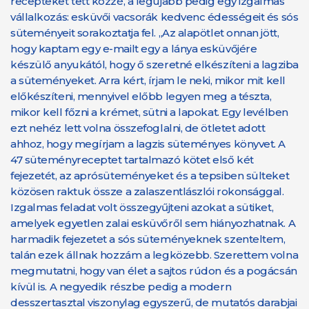
recepteket tett közzé, a legújabb pedig egy izgalmas
vállalkozás: esküvői vacsorák kedvenc édességeit és sós
süteményeit sorakoztatja fel. „Az alapötlet onnan jött,
hogy kaptam egy e-mailt egy a lánya esküvőjére
készülő anyukától, hogy ő szeretné elkészíteni a lagziba
a süteményeket. Arra kért, írjam le neki, mikor mit kell
előkészíteni, mennyivel előbb legyen meg a tészta,
mikor kell főzni a krémet, sütni a lapokat. Egy levélben
ezt nehéz lett volna összefoglalni, de ötletet adott
ahhoz, hogy megírjam a lagzis süteményes könyvet. A
47 süteményreceptet tartalmazó kötet első két
fejezetét, az aprósüteményeket és a tepsiben sülteket
közösen raktuk össze a zalaszentlászlói rokonsággal.
Izgalmas feladat volt összegyűjteni azokat a sütiket,
amelyek egyetlen zalai esküvőről sem hiányozhatnak. A
harmadik fejezetet a sós süteményeknek szenteltem,
talán ezek állnak hozzám a legközebb. Szerettem volna
megmutatni, hogy van élet a sajtos rúdon és a pogácsán
kívül is. A negyedik részbe pedig a modern
desszertasztal viszonylag egyszerű, de mutatós darabjai