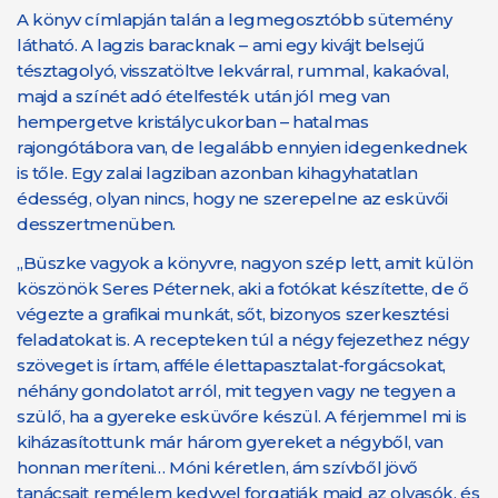
A könyv címlapján talán a legmegosztóbb sütemény
látható. A lagzis baracknak – ami egy kivájt belsejű
tésztagolyó, visszatöltve lekvárral, rummal, kakaóval,
majd a színét adó ételfesték után jól meg van
hempergetve kristálycukorban – hatalmas
rajongótábora van, de legalább ennyien idegenkednek
is tőle. Egy zalai lagziban azonban kihagyhatatlan
édesség, olyan nincs, hogy ne szerepelne az esküvői
desszertmenüben.
„Büszke vagyok a könyvre, nagyon szép lett, amit külön
köszönök Seres Péternek, aki a fotókat készítette, de ő
végezte a grafikai munkát, sőt, bizonyos szerkesztési
feladatokat is. A recepteken túl a négy fejezethez négy
szöveget is írtam, afféle élettapasztalat-forgácsokat,
néhány gondolatot arról, mit tegyen vagy ne tegyen a
szülő, ha a gyereke esküvőre készül. A férjemmel mi is
kiházasítottunk már három gyereket a négyből, van
honnan meríteni… Móni kéretlen, ám szívből jövő
tanácsait remélem kedvvel forgatják majd az olvasók, és