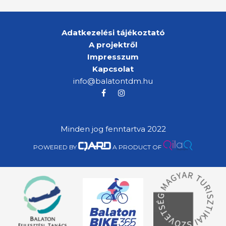
Adatkezelési tájékoztató
A projektről
Impresszum
Kapcsolat
info@balatontdm.hu
Minden jog fenntartva 2022
POWERED BY
A PRODUCT OF