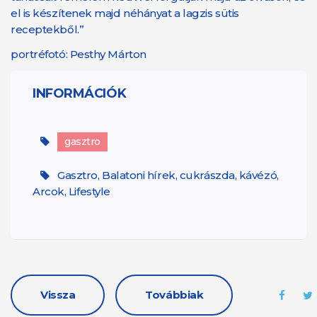
el is készítenek majd néhányat a lagzis sütis
receptekből.”
portréfotó: Pesthy Márton
INFORMÁCIÓK
gasztro
Gasztro, Balatoni hírek, cukrászda, kávézó,
Arcok, Lifestyle
Vissza
Továbbiak