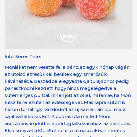
fotó: Seres Péter
Móniékat nem vetette fel a pénz, az egyik hónap végén
az utolsó ezresükkel beültek egy ismerősük
kávéházába. Beszédbe elegyedtek, a tulajdonos pedig
panaszkodni kezdett, hogy nincs megelégedve a
süteményes pulttal. Innen jött az ötlet, mi lenne, ha Móni
készítené ezután az édességeket. Másnapra sütött is
három tortát, így kezdődött az új karrier, amiből mára
saját vállalkozás lett. A cukrászda mellett Móni
visszakanyarodott eredeti foglalkozásához, az íráshoz is.
Első könyvét a MóniSütiről írta, a másodikban mentes