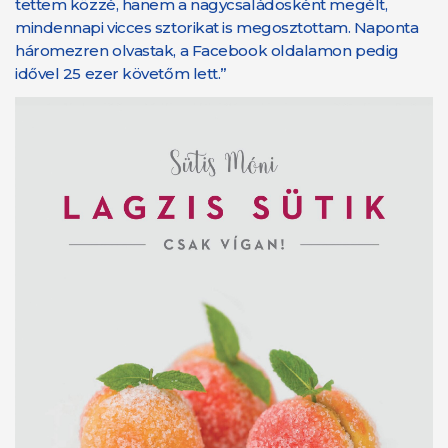
tettem közzé, hanem a nagycsaládosként megélt,
mindennapi vicces sztorikat is megosztottam. Naponta
háromezren olvastak, a Facebook oldalamon pedig
idővel 25 ezer követőm lett.”