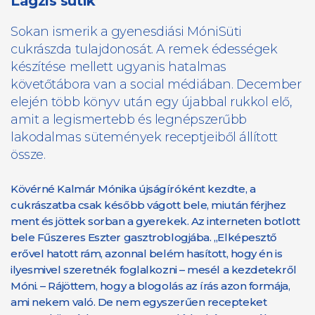
Lagzis sütik
Sokan ismerik a gyenesdiási MóniSüti
cukrászda tulajdonosát. A remek édességek
készítése mellett ugyanis hatalmas
követőtábora van a social médiában. December
elején több könyv után egy újabbal rukkol elő,
amit a legismertebb és legnépszerűbb
lakodalmas sütemények receptjeiből állított
össze.
Kövérné Kalmár Mónika újságíróként kezdte, a
cukrászatba csak később vágott bele, miután férjhez
ment és jöttek sorban a gyerekek. Az interneten botlott
bele Fűszeres Eszter gasztroblogjába. „Elképesztő
erővel hatott rám, azonnal belém hasított, hogy én is
ilyesmivel szeretnék foglalkozni – mesél a kezdetekről
Móni. – Rájöttem, hogy a blogolás az írás azon formája,
ami nekem való. De nem egyszerűen recepteket