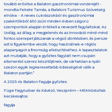
tovább erősítse a Balaton gasztronómiai vonzerejét -
mondta Fekete Tamás, a Balatoni Turizmus Szövetség
elnöke. - A neves cukrászokból és gasztronómiai
szakértőkből álló zsűri minden évben szigorú
szempontok alapján értékeli a nevezett fagylaltokat. Az
ízvilág, az állag, a megjelenés és az innováció mind-mind
fontos szerepet játszanak a végső döntésben, és persze
azt is figyelembe veszik, hogy használnak-e régiós
alapanyagot a finomság elkészítéséhez. A tapasztalatok
azt mutatják, hogy a győztes fagylalt nem csupán
elismerést szerez készítőjének, de várhatóan a nyári
szezon egyik legkeresettebb édességévé válik a
Balaton partján.”
A 2025-ös Balaton Fagyija győztes:
Füge Fagyiudvar és Kávézó, Veszprém – MEKKóstollak
kecskesajtos
fagyija