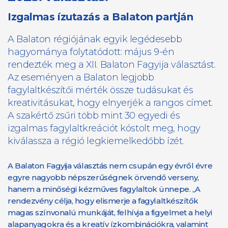
Izgalmas ízutazás a Balaton partján
A Balaton régiójának egyik legédesebb
hagyománya folytatódott: május 9-én
rendezték meg a XII. Balaton Fagyija választást.
Az eseményen a Balaton legjobb
fagylaltkészítői mérték össze tudásukat és
kreativitásukat, hogy elnyerjék a rangos címet.
A szakértő zsűri több mint 30 egyedi és
izgalmas fagylaltkreációt kóstolt meg, hogy
kiválassza a régió legkiemelkedőbb ízét.
A Balaton Fagyija választás nem csupán egy évről évre
egyre nagyobb népszerűségnek örvendő verseny,
hanem a minőségi kézműves fagylaltok ünnepe. „A
rendezvény célja, hogy elismerje a fagylaltkészítők
magas színvonalú munkáját, felhívja a figyelmet a helyi
alapanyagokra és a kreatív ízkombinációkra, valamint