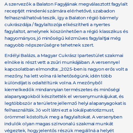
A szervezők a Balaton Fagyijának megválasztott fagylalt
receptjét mindenki számára elérhetővé, szabadon
felhasználhatóvá teszik, így a Balaton régió bármely
cukrászdája / fagylaltozója elkészítheti a nyertes
fagylaltot, amelynek köszönhetően a régió klasszikus és
hagyományos, jó minőségű kézműves fagylaltjai még
nagyobb népszerűségre tehetnek szert.
Erdélyi Balázs, a Magyar Cukrász Ipartestület szakmai
elnöke is részt vett a zsűri munkájában. A versennyel
kapcsolatban elmondta: „2025-ben is nagyon erős volt a
mezőny, ha lett volna rá lehetőségünk, idén több
különdíjat is odaítéltünk volna. A mezőnyből
kiemelkedők mindannyian természetes és minőségi
alapanyagokból készítették el versenymunkájukat, és
legtöbbször a területre jellemző helyi alapanyagokat is
felhasználták. Jó volt látni ezt a lokálpatriotizmust,
örömmel kóstoltuk meg a fagylaltokat. A versenyben
indulók olyan magas színvonalú szakmai munkát
végeztek, hogy jelentős részük megállná a helyét