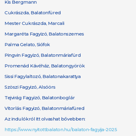
Kis Bergmann
Cukrászda, Balatonfüred
Mester Cukrászda, Marcali
Margaréta Fagyizó, Balatonszemes
Palma Gelato, Siófok
Pingvin Fagyizó, Balatonmáriafürd
Promenád Kávéház, Balatongyörök
Sissi Fagylaltozó, Balatonakarattya
Szöszi Fagyizó, Alsóörs
Tejvirág Fagyizó, Balatonboglár
Vitorlás Fagyizó, Balatonmáriafüred
Az indulókról itt olvashat bővebben:
https://www.nyitottbalaton.hu/balaton-fagyija-2025