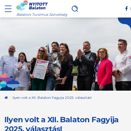
Balatoni Turizmus Szövetség
Kezdőoldal
Ilyen volt a XII. Balaton Fagyija 2025. választás!
Ilyen volt a XII. Balaton Fagyija
2025. választás!