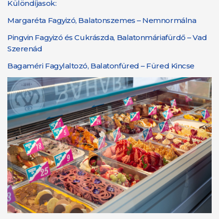
Különdíjasok:
Margaréta Fagyizó, Balatonszemes – Nemnormálna
Pingvin Fagyizó és Cukrászda, Balatonmáriafürdő – Vad
Szerenád
Bagaméri Fagylaltozó, Balatonfüred – Füred Kincse