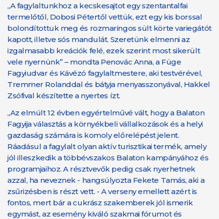
„A fagylaltunkhoz a kecskesajtot egy szentantalfai
termelőtől, Dobosi Pétertől vettük, ezt egy kis borssal
bolondítottuk meg és rozmaringos sült körte variegátót
kapott, illetve sós mandulát. Szeretünk elmenni az
izgalmasabb kreációk felé, ezek szerint most sikerült
vele nyernünk” – mondta Penovác Anna, a Füge
Fagyiudvar és Kávézó fagylaltmestere, aki testvérével,
Tremmer Rolanddal és bátyja menyasszonyával, Hakkel
Zsófival készítette a nyertes ízt.
„Az elmúlt 12 évben egyértelművé vált, hogy a Balaton
Fagyija választás a környékbeli vállalkozások és a helyi
gazdaság számára is komoly előrelépést jelent.
Ráadásul a fagylalt olyan aktív turisztikai termék, amely
jól illeszkedik a többévszakos Balaton kampányához és
programjaihoz. A résztvevők pedig csak nyerhetnek
azzal, ha neveznek - hangsúlyozta Fekete Tamás, aki a
zsűrizésben is részt vett. - A verseny emellett azért is
fontos, mert bár a cukrász szakemberek jól ismerik
egymást, az esemény kiváló szakmai fórumot és