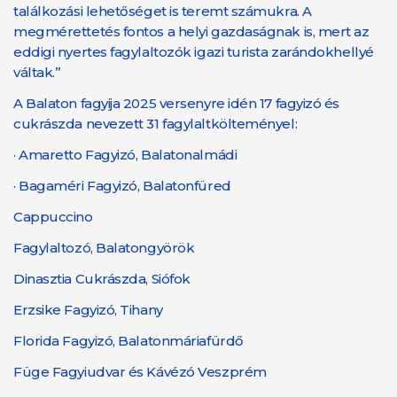
találkozási lehetőséget is teremt számukra. A
megmérettetés fontos a helyi gazdaságnak is, mert az
eddigi nyertes fagylaltozók igazi turista zarándokhellyé
váltak.”
A Balaton fagyija 2025 versenyre idén 17 fagyizó és
cukrászda nevezett 31 fagylaltkölteményel:
·
Amaretto Fagyizó, Balatonalmádi
·
Bagaméri Fagyizó, Balatonfüred
Cappuccino
Fagylaltozó, Balatongyörök
Dinasztia Cukrászda, Siófok
Erzsike Fagyizó, Tihany
Florida Fagyizó, Balatonmáriafürdő
Füge Fagyiudvar és Kávézó Veszprém