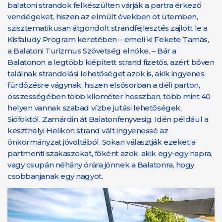
balatoni strandok felkészülten várják a partra érkező
vendégeket, hiszen az elmúlt években öt ütemben,
szisztematikusan átgondolt strandfejlesztés zajlott le a
Kisfaludy Program keretében – emeli ki Fekete Tamás,
a Balatoni Turizmus Szövetség elnöke. – Bár a
Balatonon a legtöbb kiépített strand fizetős, azért bőven
találnak strandolási lehetőséget azok is, akik ingyenes
fürdőzésre vágynak, hiszen elsősorban a déli parton,
összességében több kilométer hosszban, több mint 40
helyen vannak szabad vízbe jutási lehetőségek,
Siófoktól, Zamárdin át Balatonfenyvesig. Idén például a
keszthelyi Helikon strand vált ingyenessé az
önkormányzat jóvoltából. Sokan választják ezeket a
partmenti szakaszokat, főként azok, akik egy-egy napra,
vagy csupán néhány órára jönnek a Balatonra, hogy
csobbanjanak egy nagyot.