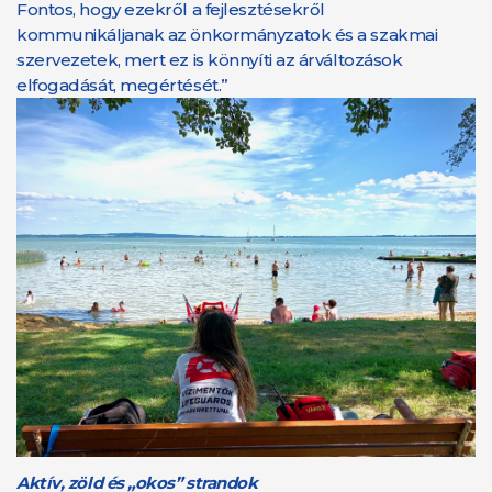
Fontos, hogy ezekről a fejlesztésekről
kommunikáljanak az önkormányzatok és a szakmai
szervezetek, mert ez is könnyíti az árváltozások
elfogadását, megértését.”
Aktív, zöld és „okos” strandok