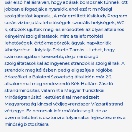
Bár első hallásra van, hogy az árak borsosnak tűnnek, ott
jobban elfogadják a nyaralók, ahol ezért minőségi
szolgáltatást kapnak. „A már említett Kisfaludy Program
során vízbe jutási lehetőségek, szociális helyiségek, WC-
k, öltözők újultak meg, és erősödtek az olyan általános
kényelmi szolgáltatások, mint a telefontöltési
lehetőségek, értékmegőrzők, ágyak, napvitorlák
kihelyezése – folytatja Fekete Tamás. – Lehet, hogy
számosságában kevesebb, de jó minőségű
szolgáltatásokkal az ingyenes strandok is szolgálnak. A
strandok megítélésben pedig eligazítja a régióba
érkezőket a Balatoni Szövetség által idén már 26.
alkalommal megrendezendő Kék Hullám Zászló
strandminősítés, valamint a Magyar Turisztikai
Minőségtanúsító Testület által menedzselt
Magyarország kincsei védjegyrendszer Vízparti strand
védjegye. Ez nemcsak informálódni segít, de az
üzemeltetőket is ösztönzi a folyamatos fejlesztésre és a
minőségbiztosításra.