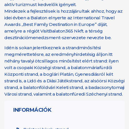
aktív turizmust kedvelők igényeit.
Mindezek a fejlesztések is hozzájárultak ahhoz, hogy az
idei évben a Balaton elnyerte az International Travel
Awards „Best Family Destination in Europe” díját,
amelyre a régiót VisitBalaton365 Nkft. a térség
desztinációmenedzsment-szervezete nevezte be.
Idén is sokan jelentkeznek a strandminősítési
megmérettetésre, az eredményhirdetésig álljon itt
néhány tavalyi ötcsillagos minősítést elért strand: ilyen
volt a csopaki Községi strand, a balatonmáriafürdői
Központi strand, a boglári Platán, Gyenesdiásról két
strand is, a Lidó és a Diási Játékstrand, az alsóörsi Községi
strand, a balatonföldvári Keleti strand, a badacsonytomaji
Városi strand, valamint a balatonfüredi Széchenyi strand.
INFORMÁCIÓK