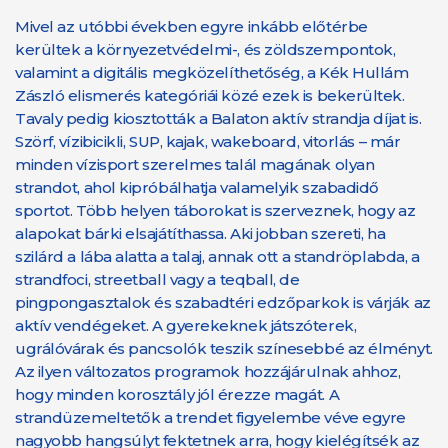
Mivel az utóbbi években egyre inkább előtérbe
kerültek a környezetvédelmi-, és zöldszempontok,
valamint a digitális megközelíthetőség, a Kék Hullám
Zászló elismerés kategóriái közé ezek is bekerültek.
Tavaly pedig kiosztották a Balaton aktív strandja díjat is.
Szörf, vízibicikli, SUP, kajak, wakeboard, vitorlás – már
minden vízisport szerelmes talál magának olyan
strandot, ahol kipróbálhatja valamelyik szabadidő
sportot. Több helyen táborokat is szerveznek, hogy az
alapokat bárki elsajátíthassa. Aki jobban szereti, ha
szilárd a lába alatta a talaj, annak ott a standröplabda, a
strandfoci, streetball vagy a teqball, de
pingpongasztalok és szabadtéri edzőparkok is várják az
aktív vendégeket. A gyerekeknek játszóterek,
ugrálóvárak és pancsolók teszik színesebbé az élményt.
Az ilyen változatos programok hozzájárulnak ahhoz,
hogy minden korosztály jól érezze magát. A
strandüzemeltetők a trendet figyelembe véve egyre
nagyobb hangsúlyt fektetnek arra, hogy kielégítsék az