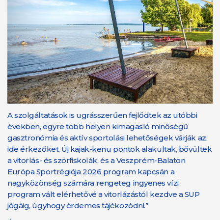
A szolgáltatások is ugrásszerűen fejlődtek az utóbbi
években, egyre több helyen kimagasló minőségű
gasztronómia és aktív sportolási lehetőségek várják az
ide érkezőket. Új kajak-kenu pontok alakultak, bővültek
a vitorlás- és szörfiskolák, és a Veszprém-Balaton
Európa Sportrégiója 2026 program kapcsán a
nagyközönség számára rengeteg ingyenes vízi
program vált elérhetővé a vitorlázástól kezdve a SUP
jógáig, úgyhogy érdemes tájékozódni.”