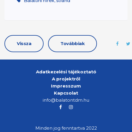
Balatoni hírek, strand
Vissza
Továbbiak
Adatkezelési tájékoztató
A projektről
Impresszum
Kapcsolat
info@balatontdm.hu
Minden jog fenntartva 2022