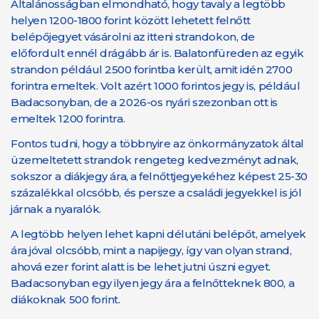
Általánosságban elmondható, hogy tavaly a legtöbb
helyen 1200-1800 forint között lehetett felnőtt
belépőjegyet vásárolni az itteni strandokon, de
előfordult ennél drágább ár is. Balatonfüreden az egyik
strandon például 2500 forintba került, amit idén 2700
forintra emeltek. Volt azért 1000 forintos jegy is, például
Badacsonyban, de a 2026-os nyári szezonban ott is
emeltek 1200 forintra.
Fontos tudni, hogy a többnyire az önkormányzatok által
üzemeltetett strandok rengeteg kedvezményt adnak,
sokszor a diákjegy ára, a felnőttjegyekéhez képest 25-30
százalékkal olcsóbb, és persze a családi jegyekkel is jól
járnak a nyaralók.
A legtöbb helyen lehet kapni délutáni belépőt, amelyek
ára jóval olcsóbb, mint a napijegy, így van olyan strand,
ahová ezer forint alatt is be lehet jutni úszni egyet.
Badacsonyban egy ilyen jegy ára a felnőtteknek 800, a
diákoknak 500 forint.