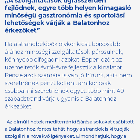
„A szolgáltatások ugrásszerűen
fejlődnek, egyre több helyen kimagasló
minőségű gasztronómia és sportolási
lehetőségek várják a Balatonhoz
érkezőket”
Ha a strandbelépők olykor kicsit borsosabb
árához minőségi szolgáltatások párosulnak,
könnyebb elfogadni azokat. Éppen ezért az
üzemeltetők évről-évre fejlesztik a kínálatot.
Persze azok számára is van jó hírünk, akik nem
szeretnének pénzt költeni, amikor csak
csobbanni szeretnének egyet, több mint 40
szabadstrand várja ugyanis a Balatonhoz
érkezőket.
„Az elmúlt hetek mediterrán időjárása sokakat csábított
a Balatonhoz, fontos tehát, hogy a strandok is ki tudják
szolgálni a növekvő igényeket. Elmondhatjuk, hogy a