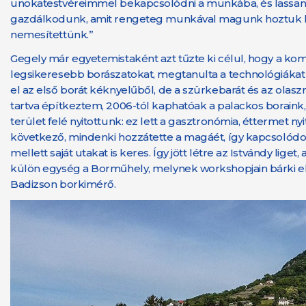
unokatestvéreimmel bekapcsolódni a munkába, és lassan
gazdálkodunk, amit rengeteg munkával magunk hoztuk létre
nemesítettünk.”
Gegely már egyetemistaként azt tűzte ki célul, hogy a k
legsikeresebb borászatokat, megtanulta a technológiákat é
el az első borát kéknyelűből, de a szürkebarát és az olasz
tartva építkeztem, 2006-tól kaphatóak a palackos boraink, 
terület felé nyitottunk: ez lett a gasztronómia, éttermet n
következő, mindenki hozzátette a magáét, így kapcsolódott 
mellett saját utakat is keres. Így jött létre az Istvándy l
külön egység a Borműhely, melynek workshopjain bárki elkész
Badizson borkimérő.