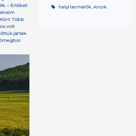
k. – Értéket
helyi termelők, Arcok
eretném
 Kört. Több
os volt
ttük jártak.
e tömegbor