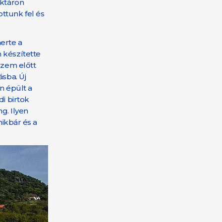
ktáron
ttunk fel és
erte a
 készítette
szem előtt
ásba. Új
en épült a
i birtok
g. Ilyen
nikbár és a