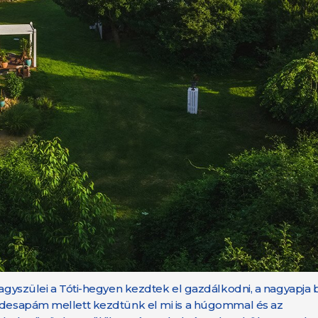
Nagyszülei a Tóti-hegyen kezdtek el gazdálkodni, a nagyapja b
„Édesapám mellett kezdtünk el mi is a húgommal és az