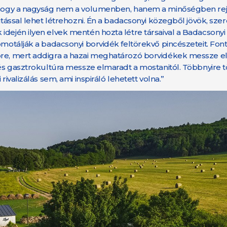
, hogy a nagyság nem a volumenben, hanem a minőségben rejli
vitással lehet létrehozni. Én a badacsonyi közegből jövök, sz
idején ilyen elvek mentén hozta létre társaival a Badacsonyi
omotálják a badacsonyi borvidék feltörekvő pincészeteit. Font
pre, mert addigra a hazai meghatározó borvidékek messze elő
-, és gasztrokultúra messze elmaradt a mostanitól. Többnyir
ivalizálás sem, ami inspiráló lehetett volna.”