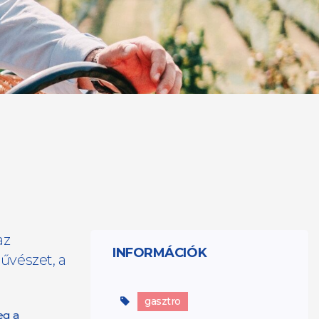
az
INFORMÁCIÓK
művészet, a
gasztro
eg a