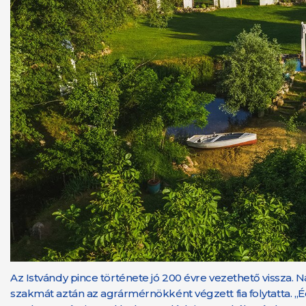
Az Istvándy pince története jó 200 évre vezethető vissza. 
szakmát aztán az agrármérnökként végzett fia folytatta. 