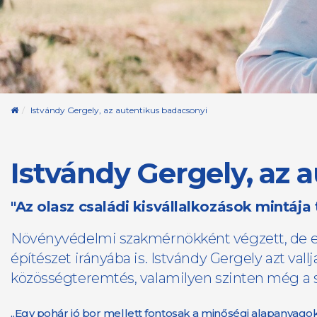
Kezdőoldal
​Istvándy Gergely, az autentikus badacsonyi
​Istvándy Gergely, az
"Az olasz családi kisvállalkozások mintája 
Növényvédelmi szakmérnökként végzett, de eli
építészet irányába is. Istvándy Gergely azt vall
közösségteremtés, valamilyen szinten még a spi
„Egy pohár jó bor mellett fontosak a minőségi alapanyago