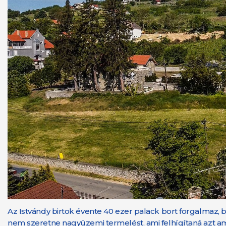
Az Istvándy birtok évente 40 ezer palack bort forgalmaz,
nem szeretne nagyüzemi termelést, ami felhígítaná azt am