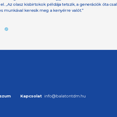
. „Az olasz kisbirtokok példája tetszik, a generációk óta cs
mes munkával keresik meg a kenyérre valót.”
sszum
Kapcsolat
info@balatontdm.hu