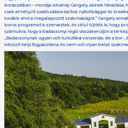
borászatban – mondja Istvándy Gergely, akinek hitvallása
csak elmélyült szaktudásra építve, nyitottsággal és kreati
tovább vinni a megalapozott szakmaiságot.” Gergely annak 
boros programot is szerveztek, és célul tűzték ki, hogy pr
számukra, hogy a badacsonyi régió visszakerüljön a térké
„Badacsonynak ugyan volt turisztikai vonzereje, de a bor
készült helyi fogyasztásra, és nem volt olyan belső szakmai r