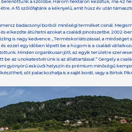
 belenőttünk a szőlőbe. Három hektáron kezdtük, ma 42 he
. A fő szőlőfajtánk a kéknyelű, amit húsz év után támaszto
ommersz badacsonyi borból minőségi terméket csinál. Megism
s elkezdte átültetni azokat a családi pincészetbe. 2002-ben
rizling is nagy kedvence. „Terméskorlátozással, a minőséget 
és ezzel egy időben lépett be a húgom is a családi vállalkoz
yitottunk. Minden organikusan jött, az egyik területre szerves
be az unokatestvérünk is az állattartással.” Gergely a család
iget, ami gyönyörű esküvői helyszín és prémium minőségű kempin
ítheti, sőt palackozhatja is a saját borát, vagy a Birtok Pik