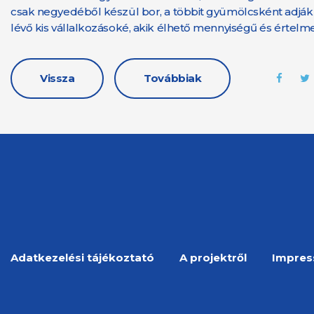
csak negyedéből készül bor, a többit gyümölcsként adják el
lévő kis vállalkozásoké, akik élhető mennyiségű és értel
Vissza
Továbbiak
Adatkezelési tájékoztató
A projektről
Impre