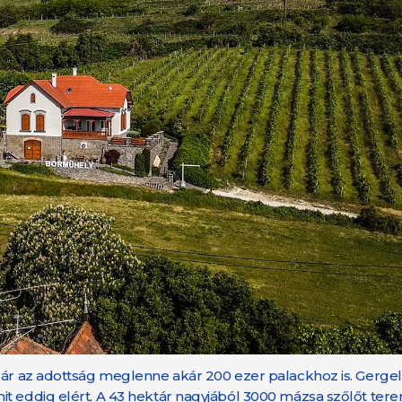
 bár az adottság meglenne akár 200 ezer palackhoz is. Gerge
it eddig elért. A 43 hektár nagyjából 3000 mázsa szőlőt ter