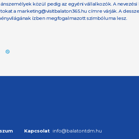
nszemélyek közül pedig az egyéni vállalkozók. A nevezési 
atokat a marketing@visitbalaton365.hu címre várják. A dess
ményvilágának ízben megfogalmazott szimbóluma lesz.
sszum
Kapcsolat
info@balatontdm.hu