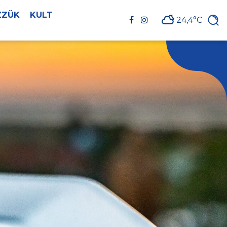
ZZÜK
KULT
24,4°C