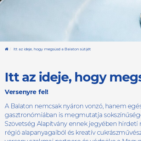
Kezdőoldal
Itt az ideje, hogy megsüsd a Balaton sütijét
Itt az ideje, hogy meg
Versenyre fel!
A Balaton nemcsak nyáron vonzó, hanem egés
gasztronómiában is megmutatja sokszínűségét.
Szövetség Alapítvány ennek jegyében hirdeti m
régió alapanyagaiból és kreatív cukrászművés