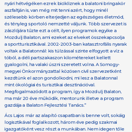
nyári hétvégéken ezrek bicikliznek a balatoni bringakör
aszfaltján is, van még mit tenni azért, hogy minél
szélesebb körben elterjedjen az egészséges életmód,
és tényleg sportoló nemzetté váljunk. Több szervezet is
zászlójára tűzte ezt a célt, ilyen programok egyike a
Mozdulj Balaton, ami ezeket az elveket összekapcsolja
a sportturisztikával. 2002-2003-ban katasztrofális nyarak
voltak a Balatonnál: kis túlzással szinte elfogyott a víz a
tóból, a déli partszakaszon kilométereket kellett
gyalogolni, ha valaki úszni szeretett volna. A Somogy-
megyei Önkormányzattal közösen civil szervezetként
kezdtünk el azon gondolkodni, mi lesz a Balatonnal
mint ökológiai és turisztikai desztinációval.
Megfogalmazódott a program, így a Mozdulj Balaton,
ma már 20 éve működik, mentorunk illetve a program
gazdája a Balaton Fejlesztési Tanács.”
Ács Lajos már az alapító csapatban is benne volt, sokáig
logisztikával foglalkozott, három éve pedig szakmai
igazgatóként vesz részt a munkában. Nem idegen tőle