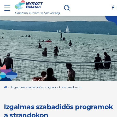
Balatoni Turizmus Szövetség
Kezdőoldal
Izgalmas szabadidős programok a strandokon
Izgalmas szabadidős programok
a strandokon