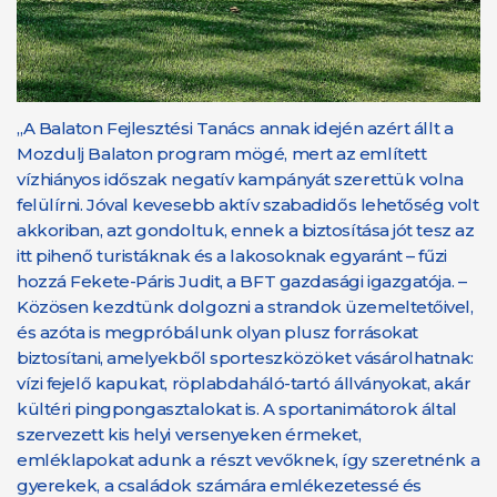
„A Balaton Fejlesztési Tanács annak idején azért állt a
Mozdulj Balaton program mögé, mert az említett
vízhiányos időszak negatív kampányát szerettük volna
felülírni. Jóval kevesebb aktív szabadidős lehetőség volt
akkoriban, azt gondoltuk, ennek a biztosítása jót tesz az
itt pihenő turistáknak és a lakosoknak egyaránt – fűzi
hozzá Fekete-Páris Judit, a BFT gazdasági igazgatója. –
Közösen kezdtünk dolgozni a strandok üzemeltetőivel,
és azóta is megpróbálunk olyan plusz forrásokat
biztosítani, amelyekből sporteszközöket vásárolhatnak:
vízi fejelő kapukat, röplabdaháló-tartó állványokat, akár
kültéri pingpongasztalokat is. A sportanimátorok által
szervezett kis helyi versenyeken érmeket,
emléklapokat adunk a részt vevőknek, így szeretnénk a
gyerekek, a családok számára emlékezetessé és