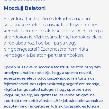
Mozdulj Balaton!
Elnyúlni a törölközőn és feküdni a napon –
sokaknak ez jelenti a nyaralást. Egyre többen
keresik azonban az aktív kikapcsolódást még a
strandokon is. Vízi kosárpalánk, homokos placc
a röplabdához, floorball pálya vagy
pingpongasztal? Szerencsére nem ritka
vendégek a Balaton-parti strandokon.
Éppen húsz éve működik a Mozdulj Balaton program,
amelynek határozott célja, hogy a sportra nevelő,
egészséges életmódot összekapcsolja a turizmus
fejlesztésével. Ács Lajos szakmai igazgató azt mondja,
régóta hangoztatott szlogen, hogy sportnemzet
vagyunk, de egy kis igazítással az lenne az igazi, ha
sportoló nemzetté válnánk. „Bár jobbára tele vannak az
edzőtermek, rengetegen futnak, túráznak, és főleg a