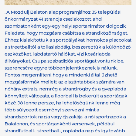
„A Mozdulj Balaton alapprogramjához 35 települési
önkormányzat 41 strandja csatlakozott, ahol
szombatonként egy-egy helyi sportanimátor dolgozik.
Feladata, hogy mozgásra csábítsa a strandközönséget.
Ehhez kialakítottuk a sportpályákat, homokos placcokat
a streetballtól a tollaslabdáig, beszereztük a különböző
eszközöket, labdatartó hálókat, vízi kosárlabda
állványokat. Csupa szabadidős sportágat vontunk be,
szerencsére egyre többen jelentkeznek is nálunk.
Fontos megemlíteni, hogy a mindenki által űzhető
mozgásformák mellett az elszántabbak számára van
néhány extra is, nemrég a strandrögby és a gyeplabda
könnyített változata, a floorball is bekerült a sportágak
közé. Jó lenne persze, ha lehetőségünk lenne még
több súlyozott eseményt szervezni, mint a
strandsportok napja vagy éjszakája, a női sportnapok a
Balatonon, és sportágankénti versenyek, például
strandfutball-, streetball-, röplabda nap és így tovább.