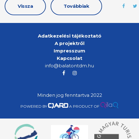
Vissza
Továbbiak
Adatkezelési tájékoztató
A projektről
Impresszum
Kapcsolat
info@balatontdm.hu
Minden jog fenntartva 2022
POWERED BY
A PRODUCT OF