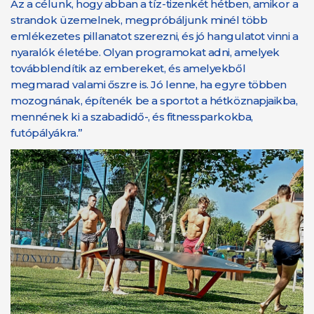
Az a célunk, hogy abban a tíz-tizenkét hétben, amikor a
strandok üzemelnek, megpróbáljunk minél több
emlékezetes pillanatot szerezni, és jó hangulatot vinni a
nyaralók életébe. Olyan programokat adni, amelyek
továbblendítik az embereket, és amelyekből
megmarad valami őszre is. Jó lenne, ha egyre többen
mozognának, építenék be a sportot a hétköznapjaikba,
mennének ki a szabadidő-, és fitnessparkokba,
futópályákra.”