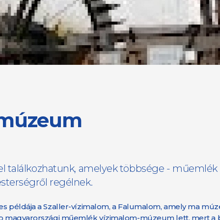
m múzeum
l találkozhatunk, amelyek többsége - műemlék
terségről regélnek.
ékes példája a Szaller-vízimalom, a Falumalom, amely ma m
esebb magyarországi műemlék vízimalom-múzeum lett, mert a