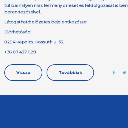
túl bármilyen más termény őrlését és feldolgozását is bem
berendezéseivel.
Látogatható: előzetes bejelentkezéssel.
Elérhetőség:
8294 Kapolcs, Kossuth u. 35.
+36 87 437 029
Vissza
Továbbiak