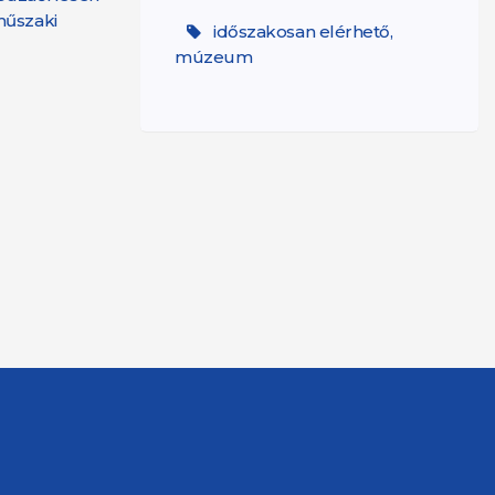
műszaki
időszakosan elérhető,
múzeum