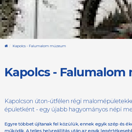
Kezdőoldal
Kapolcs - ​Falumalom múzeum
Kapolcs - ​Falumalo
Kapolcson úton-útfélen régi malomépületekke
épületként - egy újabb hagyományos népi mes
Egyre többet újítanak fel közülük, ennek egyik szép és 
működik. A teljes helyreállítás után az egyik legérték