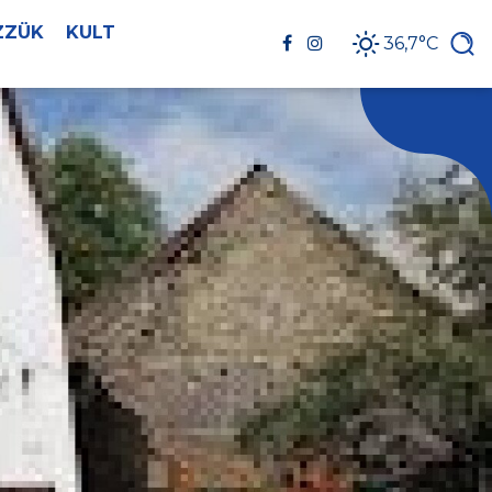
ZZÜK
KULT
36,7°C