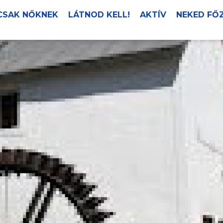
CSAK NŐKNEK
LÁTNOD KELL!
AKTÍV
NEKED FŐ