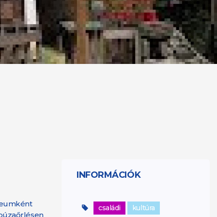
INFORMÁCIÓK
úzeumként
családi
kultúra
 búzaőrlésen