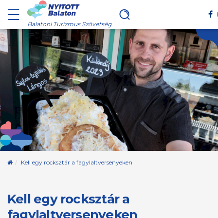
Balatoni Turizmus Szövetség
Kezdőoldal
Kell egy rocksztár a fagylaltversenyeken
Kell egy rocksztár a
fagylaltversenyeken