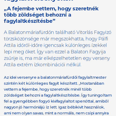
„A fejembe vettem, hogy szeretnék
több zöldséget behozni a
fagylaltkészítésbe”
A Balatonmáriafürdőn található Vitorlás Fagyizó
törzsközönsége már megszokhatta, hogy Pálfi
Attila időről-időre igencsak különleges ízekkel
lepi meg őket. Így van ezzel a Balaton Fagyija
zsűrije is, ma már elképzelhetetlen egy verseny
Attila extrém ízkombinációi nélkül.
Az idei versenyre a balatonmáriafürdői fagylaltmester
szintén két különleges fagyit készített. „Mostanában
vettem a fejembe, hogy szeretnék minél több
zöldséget behozni a fagylaltkészítésbe. Így tuningoltam
fel a gyengébben fogyó kivifagylaltot spenóttal, amiből
nagyon jó harmóniájú íz lett. Igaz bébikivit használok,
ami nem olyan savas, mint a normális, nem csípi annyira