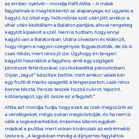
az ember nyelvét – mondja Pálfi Attila. – A másik
fagylaltnak is meghökkentő az alapanyaga, ez ugyanis a
kagyló. Az ötlet egy 140km/órás szél után jött, amikor a
vihar után kisétáltam a Balaton partjára, ahová rengeteg
kagylót kipakolt a szél. Nem is tudtam, hogy ennyi
kagyló van a Balatonban. Utána olvastam és kiderült,
hogy régen a nagyon szegények fogyasztották, de ők is
csak ritkán, mert nincs jó íze. Úgyhogy én tengeri
kagylót használok a fagyihoz, amit egy szigligeti
pincészet fehérborával, szürkebaráttal párosítottam.
Olyan „ragut” készítek belőle, mint amikor valaki kér
egy frutti di marés spagettit a tengerparton, csak nincs
benne tészta. Persze teszek hozzá cukrot, tejszínt,
kötőanyagot, így áll össze ez a fagylalt.”
Attila azt mondja, tudja, hogy ezek az ízek megszűrik ez
a vendégeket, mégis sokan megkóstolják, és ha nem is
válik a legkedveltebbé, érdemes kitenni egyiket-
másikat a pultba, mert sokan kíváncsiak az extrémebb
ízekre is. „A legjobban mindig a díjnyertes fagylaltok