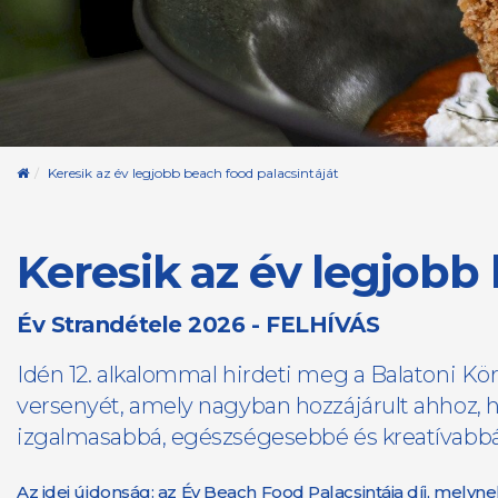
Kezdőoldal
Keresik az év legjobb beach food palacsintáját
Keresik az év legjobb
Év Strandétele 2026 - FELHÍVÁS
Idén 12. alkalommal hirdeti meg a Balatoni Kö
versenyét, amely nagyban hozzájárult ahhoz, h
izgalmasabbá, egészségesebbé és kreatívabbá vá
Az idei újdonság: az Év Beach Food Palacsintája díj, melyn