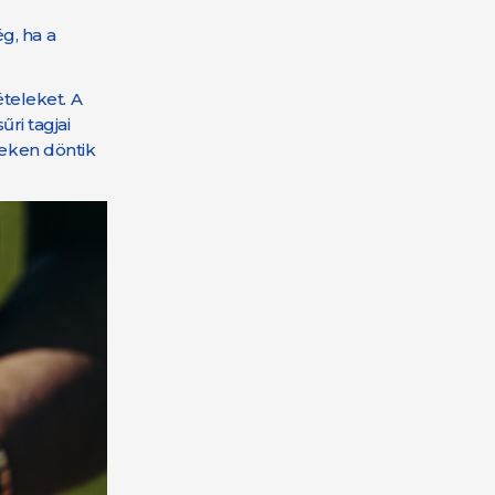
g, ha a
ételeket. A
ri tagjai
neken döntik