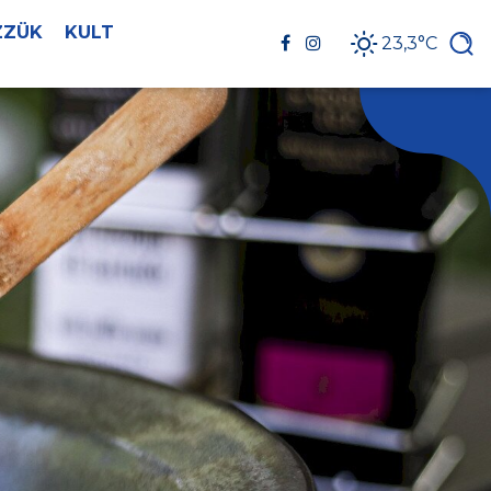
ZZÜK
KULT
23,3°C