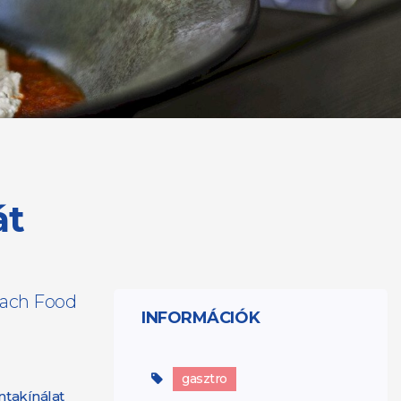
át
each Food
INFORMÁCIÓK
gasztro
ntakínálat