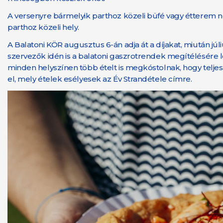
A versenyre bármelyik parthoz közeli büfé vagy étterem n
parthoz közeli hely.
A Balatoni KÖR augusztus 6-án adja át a díjakat, miután júli
szervezők idén is a balatoni gaszrotrendek megítélésére legi
minden helyszínen több ételt is megkóstolnak, hogy teljes 
el, mely ételek esélyesek az Év Strandétele címre.