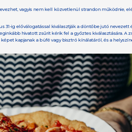
evezhet, vagyis nem kell közvetlenül strandon működnie, elé
us 31-ig előválogatással kiválasztják a döntőbe jutó nevezett 
nkább hivatott zsűrit kérik fel a győztes kiválasztására. A zsű
képet kapjanak a büfé vagy bisztró kínálatáról, és a helyszí