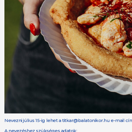
Nevezni július 15-ig lehet a titkar@balatonikor.hu e-mail cí
A nevezéshez szükséges adatok: