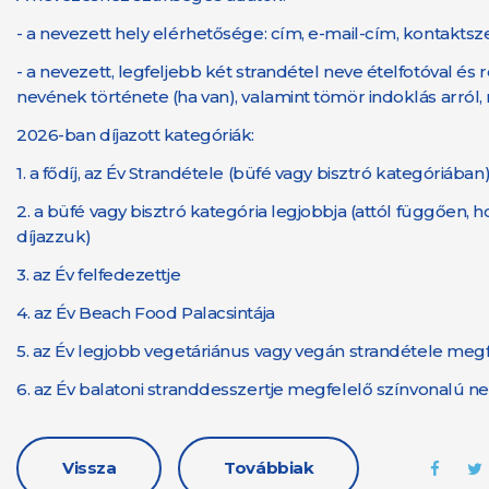
- a nevezett hely elérhetősége: cím, e-mail-cím, kontakt
- a nevezett, legfeljebb két strandétel neve ételfotóval és 
nevének története (ha van), valamint tömör indoklás arról, m
2026-ban díjazott kategóriák:
1.
a fődíj, az Év Strandétele (büfé vagy bisztró kategóriában
2.
a büfé vagy bisztró kategória legjobbja (attól függően, ho
díjazzuk)
3.
az Év felfedezettje
4.
az Év Beach Food Palacsintája
5.
az Év legjobb vegetáriánus vagy vegán strandétele meg
6.
az Év balatoni stranddesszertje megfelelő színvonalú n
Vissza
Továbbiak