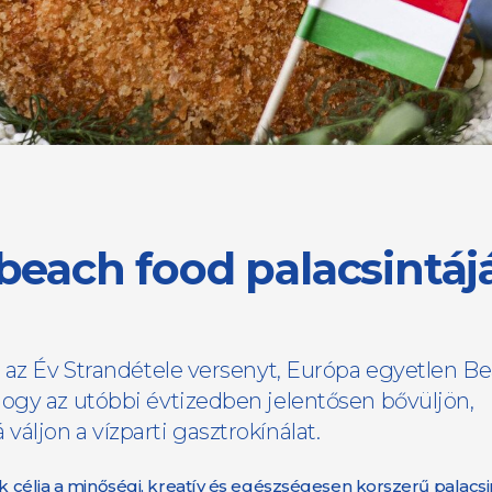
 beach food palacsintáj
r az Év Strandétele versenyt, Európa egyetlen B
ogy az utóbbi évtizedben jelentősen bővüljön,
ljon a vízparti gasztrokínálat.
ek célja a minőségi, kreatív és egészségesen korszerű palacsi