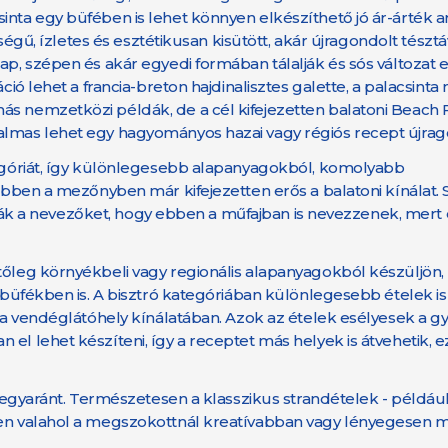
nta egy büfében is lehet könnyen elkészíthető jó ár-árték ar
őségű, ízletes és esztétikusan kisütött, akár újragondolt tésztá
kap, szépen és akár egyedi formában tálalják és sós változat
ió lehet a francia-breton hajdinalisztes galette, a palacsinta 
ás nemzetközi példák, de a cél kifejezetten balatoni Beach
almas lehet egy hagyományos hazai vagy régiós recept újrag
ategóriát, így különlegesebb alapanyagokból, komolyabb
; ebben a mezőnyben már kifejezetten erős a balatoni kínálat
tatják a nevezőket, hogy ebben a műfajban is nevezzenek, mert
tőleg környékbeli vagy regionális alapanyagokból készüljön,
r büfékben is. A bisztró kategóriában különlegesebb ételek i
en a vendéglátóhely kínálatában. Azok az ételek esélyesek a 
el lehet készíteni, így a receptet más helyek is átvehetik, e
l egyaránt. Természetesen a klasszikus strandételek - például
iben valahol a megszokottnál kreatívabban vagy lényegesen