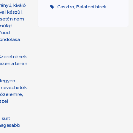
ányú, kiváló
Gasztro, Balatoni hírek
val készül,
 esetén nem
műfajt
 Food
ondolása.
. Szeretnének
 ezen a téren
 legyen
s nevezhetők,
győzelemre,
zzel
 sült
 magasabb