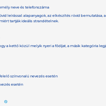
személy neve és telefonszáma
rövid leírással: alapanyagok, az elkészítés rövid bemutatása, a
iért tartják ideális strandételnek.
)
gy a kettő közül melyik nyeri a fődíjat, a másik kategória legj
felelő színvonalú nevezés esetén
evezés esetén