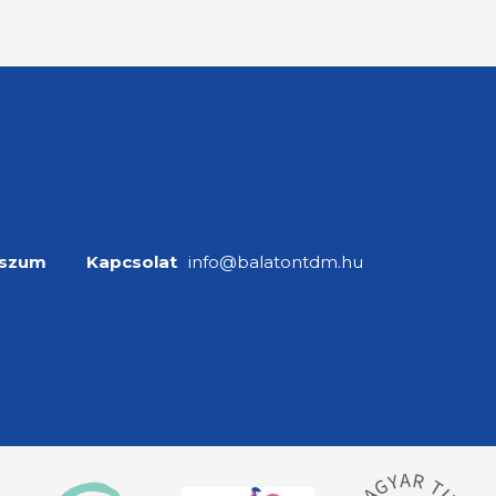
sszum
Kapcsolat
info@balatontdm.hu