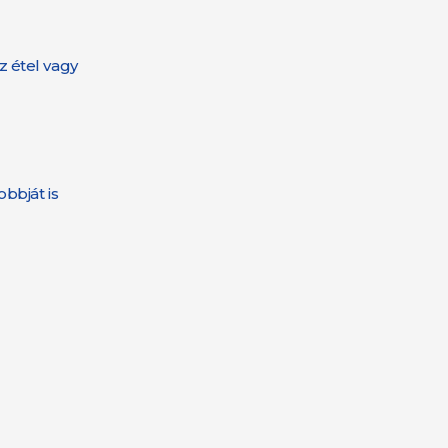
z étel vagy
obbját is