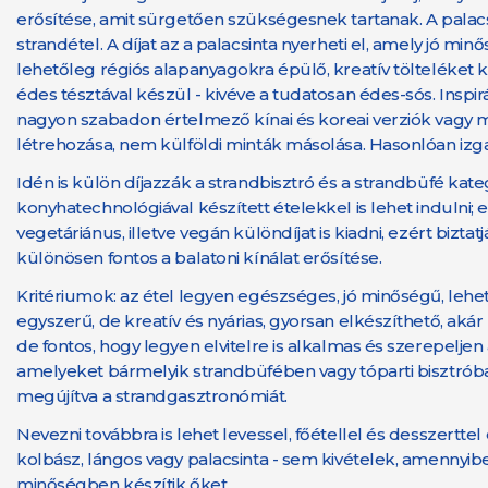
erősítése, amit sürgetően szükségesnek tartanak. A palacsi
strandétel. A díjat az a palacsinta nyerheti el, amely jó min
lehetőleg régiós alapanyagokra épülő, kreatív tölteléket 
édes tésztával készül - kivéve a tudatosan édes-sós. Inspirác
nagyon szabadon értelmező kínai és koreai verziók vagy m
létrehozása, nem külföldi minták másolása. Hasonlóan izg
Idén is külön díjazzák a strandbisztró és a strandbüfé k
konyhatechnológiával készített ételekkel is lehet indulni
vegetáriánus, illetve vegán különdíjat is kiadni, ezért biz
különösen fontos a balatoni kínálat erősítése.
Kritériumok: az étel legyen egészséges, jó minőségű, lehe
egyszerű, de kreatív és nyárias, gyorsan elkészíthető, aká
de fontos, hogy legyen elvitelre is alkalmas és szerepelj
amelyeket bármelyik strandbüfében vagy tóparti bisztróban 
megújítva a strandgasztronómiát.
Nevezni továbbra is lehet levessel, főétellel és desszertte
kolbász, lángos vagy palacsinta - sem kivételek, amenny
minőségben készítik őket.