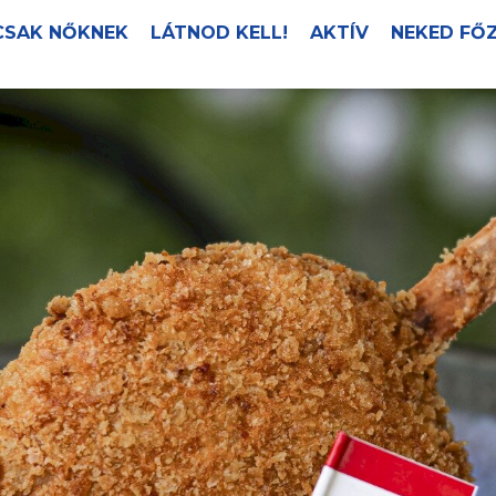
CSAK NŐKNEK
LÁTNOD KELL!
AKTÍV
NEKED FŐ