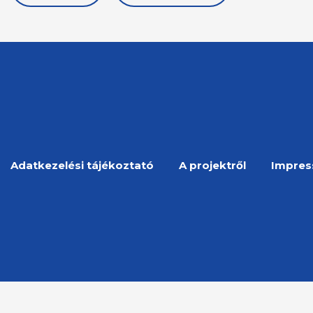
Adatkezelési tájékoztató
A projektről
Impre