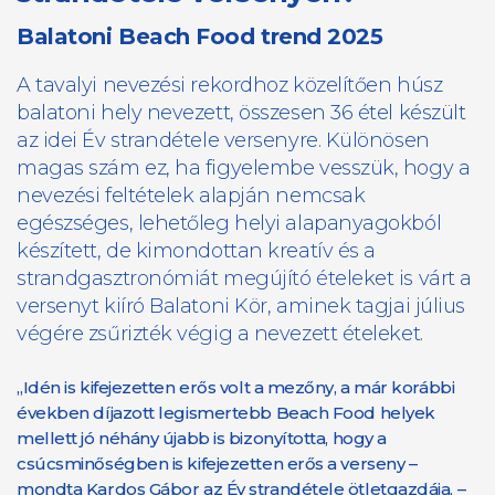
Balatoni Beach Food trend 2025
A tavalyi nevezési rekordhoz közelítően húsz
balatoni hely nevezett, összesen 36 étel készült
az idei Év strandétele versenyre. Különösen
magas szám ez, ha figyelembe vesszük, hogy a
nevezési feltételek alapján nemcsak
egészséges, lehetőleg helyi alapanyagokból
készített, de kimondottan kreatív és a
strandgasztronómiát megújító ételeket is várt a
versenyt kiíró Balatoni Kör, aminek tagjai július
végére zsűrizték végig a nevezett ételeket.
„Idén is kifejezetten erős volt a mezőny, a már korábbi
években díjazott legismertebb Beach Food helyek
mellett jó néhány újabb is bizonyította, hogy a
csúcsminőségben is kifejezetten erős a verseny –
mondta Kardos Gábor az Év strandétele ötletgazdája. –