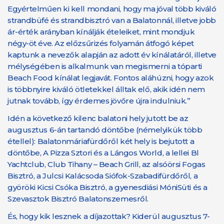
Egyértelműen ki kell mondani, hogy ma jóval több kiváló
strandbüfé és strandbisztró van a Balatonnál, illetve jobb
ár-érték arányban kínálják ételeiket, mint mondjuk
négy-öt éve. Az előzsűrizés folyamán átfogó képet
kaptunk a nevezők alapján az adott év kínálatáról, illetve
mélységében is alkalmunk van megismerni a tóparti
Beach Food kínálat legjavát. Fontos aláhúzni, hogy azok
is többnyire kiváló ötletekkel álltak elő, akik idén nem
jutnak tovább, így érdemes jövőre újra indulniuk.”
Idén a következő kilenc balatoni hely jutott be az
augusztus 6-án tartandó döntőbe (némelyikük több
étellel): Balatonmáriafürdőről két hely is bejutott a
döntőbe, A Pizza Sztori és a Lángos World, a lellei Bl
Yachtclub, Club Tihany – Beach Grill, az alsóörsi Fogas
Bisztró, a Julcsi Kalácsoda Siófok-Szabadifürdőről, a
györöki Kicsi Csóka Bisztró, a gyenesdiási MóniSüti és a
Szevasztok Bisztró Balatonszemesről.
És, hogy kik lesznek a díjazottak? Kiderül augusztus 7-