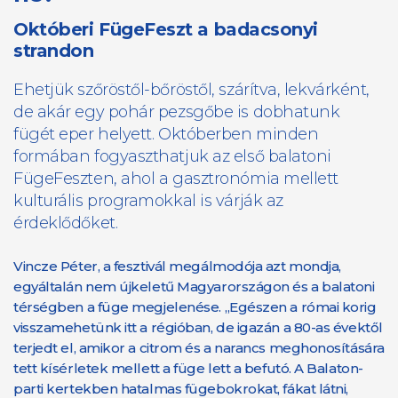
Októberi FügeFeszt a badacsonyi
strandon
Ehetjük szőröstől-bőröstől, szárítva, lekvárként,
de akár egy pohár pezsgőbe is dobhatunk
fügét eper helyett. Októberben minden
formában fogyaszthatjuk az első balatoni
FügeFeszten, ahol a gasztronómia mellett
kulturális programokkal is várják az
érdeklődőket.
Vincze Péter, a fesztivál megálmodója azt mondja,
egyáltalán nem újkeletű Magyarországon és a balatoni
térségben a füge megjelenése. „Egészen a római korig
visszamehetünk itt a régióban, de igazán a 80-as évektől
terjedt el, amikor a citrom és a narancs meghonosítására
tett kísérletek mellett a füge lett a befutó. A Balaton-
parti kertekben hatalmas fügebokrokat, fákat látni,