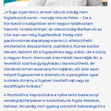
„A füge olyan kincs, amivel nálunk sokáig nem
foglalkozott senki – mondja Vincze Péter. – De a
környező országokban sem nagyon találkoztam
hasonló rendezvénnyel, az olaszországi Bariban és az
USA-ban van még fügefesztivál. Pedig mint
gasztronómiai alapanyag ezerarcú: elkészíthető
előételként, desszertként, csatniként, főznek belőle
lekvárt, italként ott a fügepálinka vagy a likőr, de a szörp
is nagyon finom. Nemcsak a termését használják fel, a
leveléből szárítva gyógyhatású tea készíthető, de
mindenki ismeri aszalvány formájában, sőt akár eper
helyett fügeszemet is dobhatunk a pezsgőbe. Igazi
kulináris élmény a fügével ízesített sajt vagy az
aszaltfügés kolbász.”
A fesztiválhoz kapcsolódva a nyitva tartó badacsonyi
vendéglátóhelyeken is kóstolhatunk fügés ételeket,
italokat. Aki pedig nem gyalog szeretné bebarangolni a