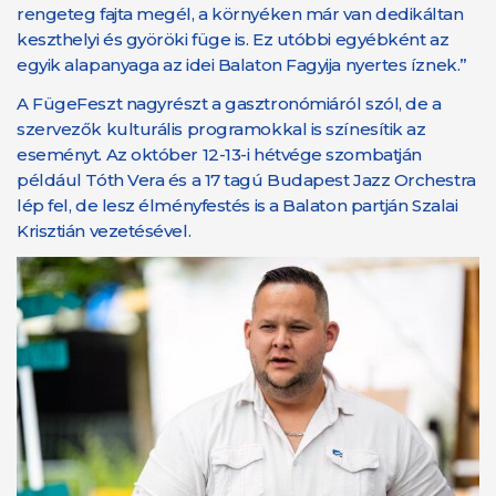
rengeteg fajta megél, a környéken már van dedikáltan
keszthelyi és györöki füge is. Ez utóbbi egyébként az
egyik alapanyaga az idei Balaton Fagyija nyertes íznek.”
A FügeFeszt nagyrészt a gasztronómiáról szól, de a
szervezők kulturális programokkal is színesítik az
eseményt. Az október 12-13-i hétvége szombatján
például Tóth Vera és a 17 tagú Budapest Jazz Orchestra
lép fel, de lesz élményfestés is a Balaton partján Szalai
Krisztián vezetésével.