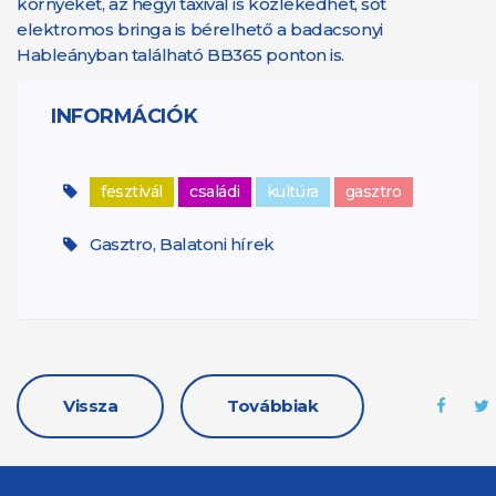
környéket, az hegyi taxival is közlekedhet, sőt
elektromos bringa is bérelhető a badacsonyi
Hableányban található BB365 ponton is.
INFORMÁCIÓK
fesztivál
családi
kultúra
gasztro
Gasztro, Balatoni hírek
Vissza
Továbbiak