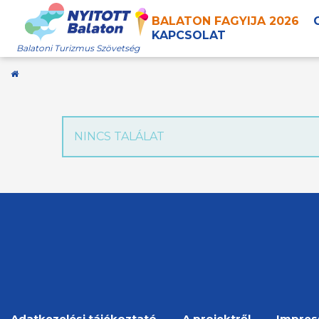
BALATON FAGYIJA 2026
KAPCSOLAT
Balatoni Turizmus Szövetség
Kezdőoldal
NINCS TALÁLAT
Adatkezelési tájékoztató
A projektről
Impre