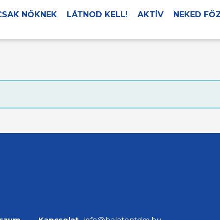
CSAK NŐKNEK
LÁTNOD KELL!
AKTÍV
NEKED FŐ
sszum
Kapcsolat
info@balatontdm.hu