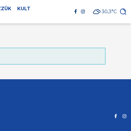
ZZÜK
KULT
30,3°C