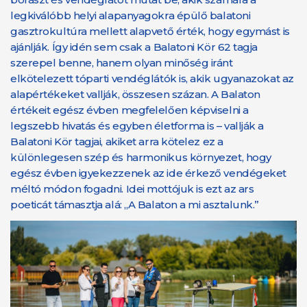
legkiválóbb helyi alapanyagokra épülő balatoni
gasztrokultúra mellett alapvető érték, hogy egymást is
ajánlják. Így idén sem csak a Balatoni Kör 62 tagja
szerepel benne, hanem olyan minőség iránt
elkötelezett tóparti vendéglátók is, akik ugyanazokat az
alapértékeket vallják, összesen százan. A Balaton
értékeit egész évben megfelelően képviselni a
legszebb hivatás és egyben életforma is – vallják a
Balatoni Kör tagjai, akiket arra kötelez ez a
különlegesen szép és harmonikus környezet, hogy
egész évben igyekezzenek az ide érkező vendégeket
méltó módon fogadni. Idei mottójuk is ezt az ars
poeticát támasztja alá: „A Balaton a mi asztalunk.”