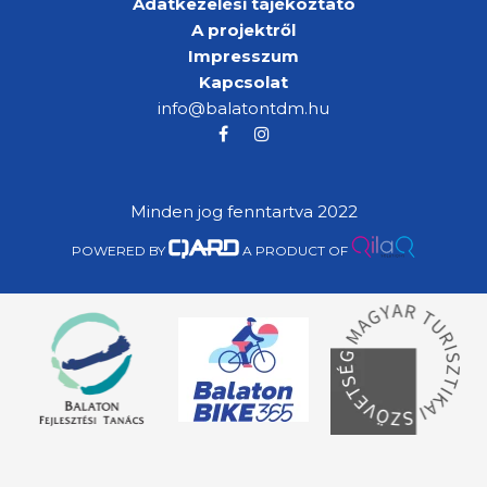
Adatkezelési tájékoztató
A projektről
Impresszum
Kapcsolat
info@balatontdm.hu
Minden jog fenntartva 2022
POWERED BY
A PRODUCT OF