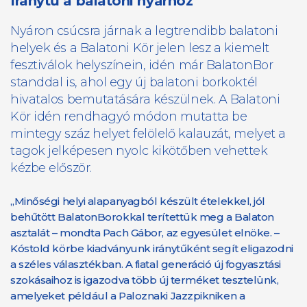
Iránytű a balatoni nyárhoz
Nyáron csúcsra járnak a legtrendibb balatoni
helyek és a Balatoni Kör jelen lesz a kiemelt
fesztiválok helyszínein, idén már BalatonBor
standdal is, ahol egy új balatoni borkoktél
hivatalos bemutatására készülnek. A Balatoni
Kör idén rendhagyó módon mutatta be
mintegy száz helyet felölelő kalauzát, melyet a
tagok jelképesen nyolc kikötőben vehettek
kézbe először.
„Minőségi helyi alapanyagból készült ételekkel, jól
behűtött BalatonBorokkal terítettük meg a Balaton
asztalát – mondta Pach Gábor, az egyesület elnöke. –
Kóstold körbe kiadványunk iránytűként segít eligazodni
a széles választékban. A fiatal generáció új fogyasztási
szokásaihoz is igazodva több új terméket tesztelünk,
amelyeket például a Paloznaki Jazzpikniken a