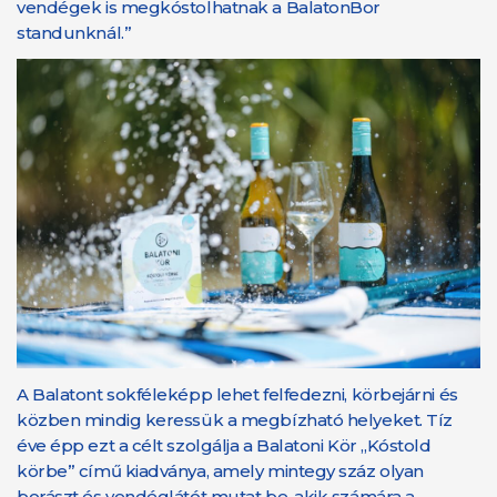
vendégek is megkóstolhatnak a BalatonBor
standunknál.”
A Balatont sokféleképp lehet felfedezni, körbejárni és
közben mindig keressük a megbízható helyeket. Tíz
éve épp ezt a célt szolgálja a Balatoni Kör „Kóstold
körbe” című kiadványa, amely mintegy száz olyan
borászt és vendéglátót mutat be, akik számára a