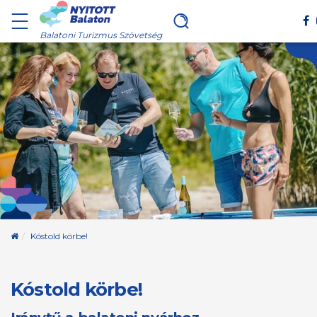
Balatoni Turizmus Szövetség
Kezdőoldal
Kóstold körbe!
Kóstold körbe!