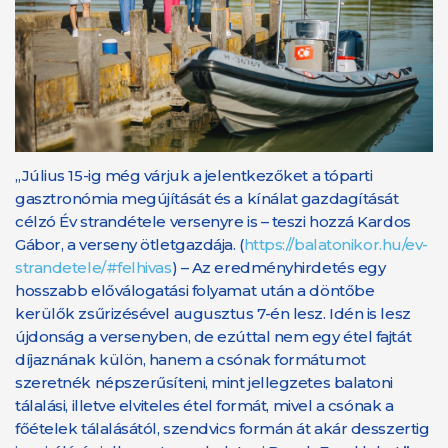
„Július 15-ig még várjuk a jelentkezőket a tóparti
gasztronómia megújítását és a kínálat gazdagítását
célzó Év strandétele versenyre is – teszi hozzá Kardos
Gábor, a verseny ötletgazdája. (
https://balatonikor.hu/ev-
strandetele/#felhivas
) – Az eredményhirdetés egy
hosszabb előválogatási folyamat után a döntőbe
kerülők zsűrizésével augusztus 7-én lesz. Idén is lesz
újdonság a versenyben, de ezúttal nem egy étel fajtát
díjaznának külön, hanem a csónak formátumot
szeretnék népszerűsíteni, mint jellegzetes balatoni
tálalási, illetve elviteles étel formát, mivel a csónak a
főételek tálalásától, szendvics formán át akár desszertig