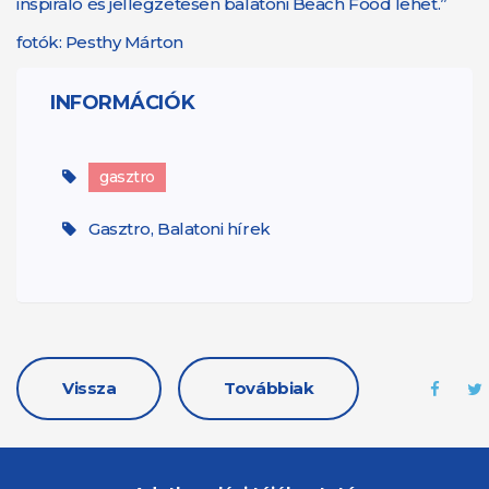
inspiráló és jellegzetesen balatoni Beach Food lehet.”
fotók: Pesthy Márton
INFORMÁCIÓK
gasztro
Gasztro, Balatoni hírek
Vissza
Továbbiak