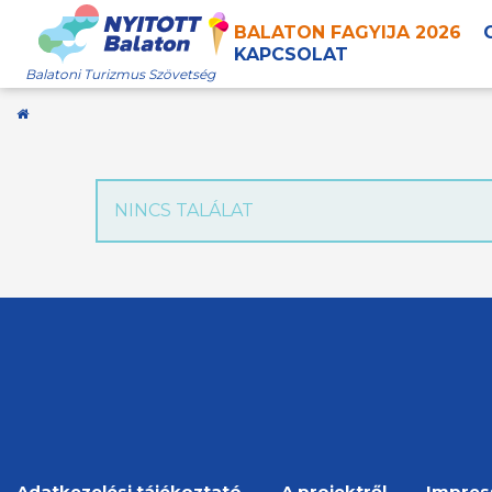
BALATON FAGYIJA 2026
KAPCSOLAT
Balatoni Turizmus Szövetség
Kezdőoldal
NINCS TALÁLAT
Adatkezelési tájékoztató
A projektről
Impre