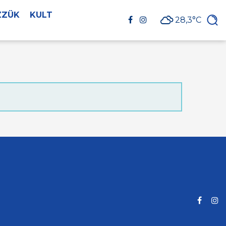
ZZÜK
KULT
28,3°C