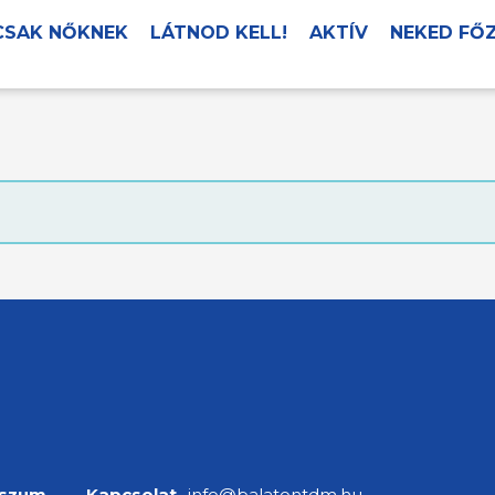
CSAK NŐKNEK
LÁTNOD KELL!
AKTÍV
NEKED FŐ
sszum
Kapcsolat
info@balatontdm.hu