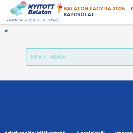
BALATON FAGYIJA 2026
KAPCSOLAT
Balatoni Turizmus Szövetség
Kezdőoldal
NINCS TALÁLAT
Adatkezelési tájékoztató
A projektről
Impre