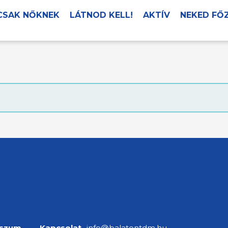
CSAK NŐKNEK
LÁTNOD KELL!
AKTÍV
NEKED FŐ
sszum
Kapcsolat
info@balatontdm.hu