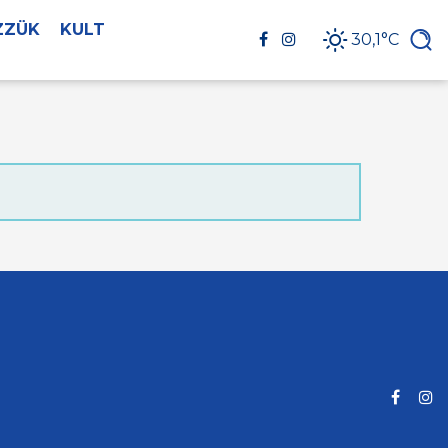
ZZÜK
KULT
30,1°C