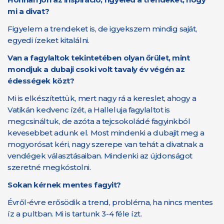
mi a divat?
Figyelem a trendeket is, de igyekszem mindig saját,
egyedi ízeket kitalálni.
Van a fagylaltok tekintetében olyan őrület, mint
mondjuk a dubaji csoki volt tavaly év végén az
édességek közt?
Mi is elkészítettük, mert nagy rá a kereslet, ahogy a
Vatikán kedvenc ízét, a Halleluja fagylaltot is
megcsináltuk, de azóta a tejcsokoládé fagyinkból
kevesebbet adunk el. Most mindenki a dubajit meg a
mogyorósat kéri, nagy szerepe van tehát a divatnak a
vendégek választásaiban. Mindenki az újdonságot
szeretné megkóstolni.
Sokan kérnek mentes fagyit?
Évről-évre erősödik a trend, probléma, ha nincs mentes
íz a pultban. Mi is tartunk 3-4 féle ízt.