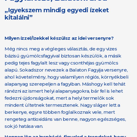
„Igyekszem mindig egyedi ízeket
kitalálni”
Milyen ízzel/ízekkel készülsz az idei versenyre?
Még nincs meg a végleges választás, de egy vizes
bázisú gyümölcsfagyival biztosan készülök, a másik
pedig tejes fagylalt lesz vagy csonthéjas gyümölcs
alapú. Sokadszor nevezek a Balaton Fagyija versenyre,
ahol követelmény, hogy valamilyen régiós, környékbeli
alapanyag szerepeljen a fagyiban. Máshogy kell tehát
ránézni az ismert helyi alapanyagokra, bár fel is lehet
fedezni újdonságokat, mert a helyi termelők sok
mindent ültetnek termesztenek. Nagy sláger lett a
berkenye, egyre többen foglalkoznak vele, mert
rengeteg antioxidáns van benne, nagyon egészséges,
sok jó hatása van.
Honnan jön az inspiráció, figyeled a trendeket, hogy