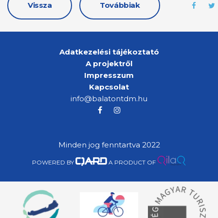
Vissza
Továbbiak
Adatkezelési tájékoztató
A projektről
Impresszum
Kapcsolat
info@balatontdm.hu
Minden jog fenntartva 2022
POWERED BY
A PRODUCT OF