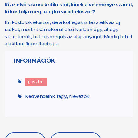
Ki az első számú kritikusod, kinek a véleménye számít,
ki kóstolja meg az új kreációt először?
Én kóstolok először, de a kollégák is tesztelik az új
ízeket, mert ritkán sikerül első körben úgy, ahogy
szeretnénk, hiába ismerjük az alapanyagot. Mindig lehet
alakítani, finomítani rajta.
INFORMÁCIÓK
gasztro
Kedvenceink, fagyi, Nevezők