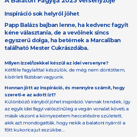
A Balaton Fagyija 2023 versenyzője
Inspiráció sok helyről jöhet
Papp Balázs bajban lenne, ha kedvenc fagyit
kéne választania, de a vevőinek sincs
egyszerű dolga, ha betérnek a Marcaliban
található Mester Cukrászdába.
Milyen ízzel/ízekkel készül az idei versenyre?
Kétféle fagylalttal készülök, de még nem döntöttem,
kísérleti fázisban vagyunk.
Honnan jött az inspiráció, és mennyire számít, hogy
szereti-e az adott ízt?
Különböző irányból jöhet inspiráció. Vannak trendek, így
az egyik idei fagyi valószínűleg a vegán vonalat követi, a
másik viszont a környezetem heccelésére született,
akik azt mondogatták, hogy nekik a balatoni nyárról a
főtt kukorica jut eszükbe…