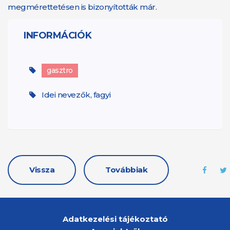
megmérettetésen is bizonyították már.
INFORMÁCIÓK
gasztro
Idei nevezők, fagyi
Vissza
Továbbiak
Adatkezelési tájékoztató