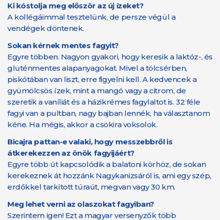
Ki kóstolja meg először az új ízeket?
A kollégáimmal tesztelünk, de persze végül a
vendégek döntenek.
Sokan kérnek mentes fagyit?
Egyre többen. Nagyon gyakori, hogy keresik a laktóz-, és
gluténmentes alapanyagokat. Mivel a tölcsérben,
piskótában van liszt, erre figyelni kell. A kedvencek a
gyümölcsös ízek, mint a mangó vagy a citrom, de
szeretik a vaníliát és a házikrémes fagylaltot is. 32 féle
fagyi van a pultban, nagy bajban lennék, ha választanom
kéne. Ha mégis, akkor a csokira voksolok.
Bicajra pattan-e valaki, hogy messzebbről is
átkerekezzen az önök fagyijáért?
Egyre több út kapcsolódik a balatoni körhöz, de sokan
kerekeznek át hozzánk Nagykanizsáról is, ami egy szép,
erdőkkel tarkított túraút, megvan vagy 30 km.
Meg lehet verni az olaszokat fagyiban?
Szerintem igen! Ezt a magyar versenyzők több