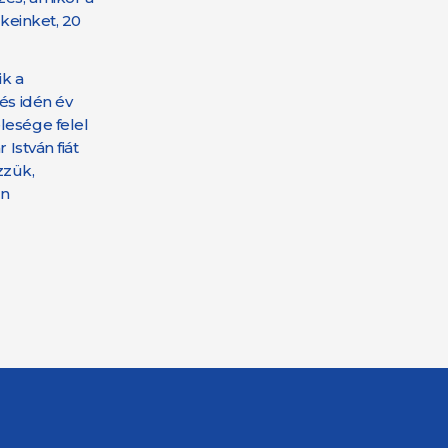
ékeinket, 20
ik a
és idén év
lesége felel
István fiát
zzük,
en