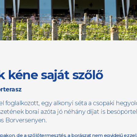
 kéne saját szőlő
orterasz
 foglalkozott, egy alkonyi séta a csopaki hegyo
zetének borai azóta jó néhány díjat is besöpörte
os Borversenyen.
pakon, de a szőlőtermesztés, a borászat nem egyidejű ezzel.