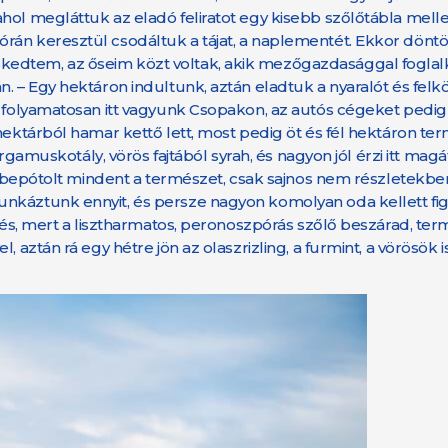
ol megláttuk az eladó feliratot egy kisebb szőlőtábla mellett
rán keresztül csodáltuk a tájat, a naplementét. Ekkor döntö
edtem, az őseim közt voltak, akik mezőgazdasággal foglalk
. – Egy hektáron indultunk, aztán eladtuk a nyaralót és felk
e folyamatosan itt vagyunk Csopakon, az autós cégeket pedig 
 hektárból hamar kettő lett, most pedig öt és fél hektáron t
árgamuskotály, vörös fajtából syrah, és nagyon jól érzi itt magá
én bepótolt mindent a természet, csak sajnos nem részletekbe
nkáztunk ennyit, és persze nagyon komolyan oda kellett fig
ütés, mert a lisztharmatos, peronoszpórás szőlő beszárad, te
 aztán rá egy hétre jön az olaszrizling, a furmint, a vörösök 