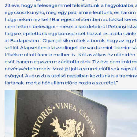
23 éve, hogy a feleségemmel felsétáltunk a hegyoldalba, ah
egy csőszkunyhó, meg egy pad, amire leültünk, és három ó
hogy nekem ez kell! Bár egész életemben autókkal keresk
nem féltem belevágni – mesél a kezdetekről Petrányi István
hegyre, építettünk egy borospincét házzal, és azóta szint
át Budapesten.” Olyan jól sikerültek a borok, hogy az egy
szőlőt. Alapvetően olaszrizlinget, de van furmint, tramini, s
tőkékre oltott francia malbec is. „Két aszályos év után id
esőt, hanem egyszerre zúdította ránk. Tíz éve nem zöldmu
növényvédelemre is. Most jól jött a szüret előtti sok naps
gyógyul. Augusztus utolsó napjaiban kezdünk is a traminivel,
tartanak, mert a hőhullám előre hozta a szüretet.”