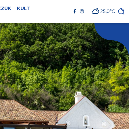
ZZÜK
KULT
25,0°C