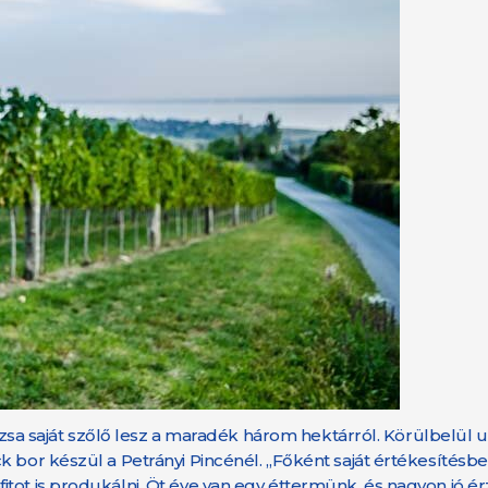
mázsa saját szőlő lesz a maradék három hektárról. Körülbelül 
k bor készül a Petrányi Pincénél. „Főként saját értékesítésb
tot is produkálni. Öt éve van egy éttermünk, és nagyon jó ér