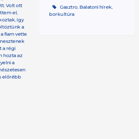
. Volt ott
Gasztro, Balatoni hírek,
ttem el,
borkultúra
oztak, így
öltöztünk a
a fiam vette
ermesztenek
t a régi
n hozta az
yelni a
rmészetesen
is előrébb