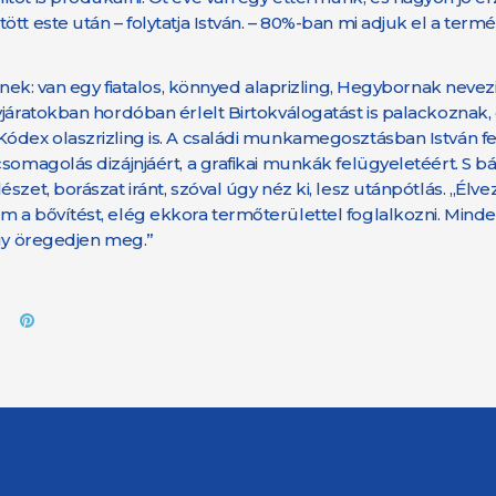
tt este után – folytatja István. – 80%-ban mi adjuk el a term
enek: van egy fiatalos, könnyed alaprizling, Hegybornak nevez
járatokban hordóban érlelt Birtokválogatást is palackoznak, 
ódex olaszrizling is. A családi munkamegosztásban István fe
omagolás dizájnjáért, a grafikai munkák felügyeletéért. S bár 
zet, borászat iránt, szóval úgy néz ki, lesz utánpótlás. „Élve
m a bővítést, elég ekkora termőterülettel foglalkozni. Mind
így öregedjen meg.”