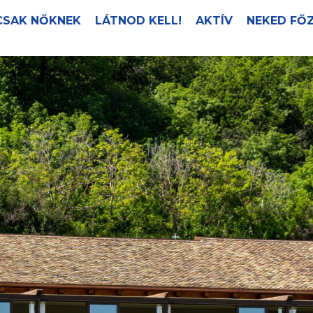
CSAK NŐKNEK
LÁTNOD KELL!
AKTÍV
NEKED FŐ