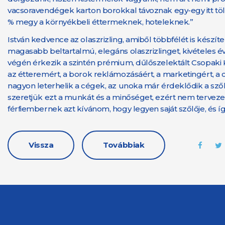
vacsoravendégek karton borokkal távoznak egy-egy itt töltö
% megy a környékbeli éttermeknek, hoteleknek.”
István kedvence az olaszrizling, amiből többfélét is készít
magasabb beltartalmú, elegáns olaszrizlinget, kivételes év
végén érkezik a szintén prémium, dűlőszelektált Csopaki K
az étteremért, a borok reklámozásáért, a marketingért, a cs
nagyon leterhelik a cégek, az unoka már érdeklődik a szőlés
szeretjük ezt a munkát és a minőséget, ezért nem terveze
férfiembernek azt kívánom, hogy legyen saját szőlője, és 
Vissza
Továbbiak