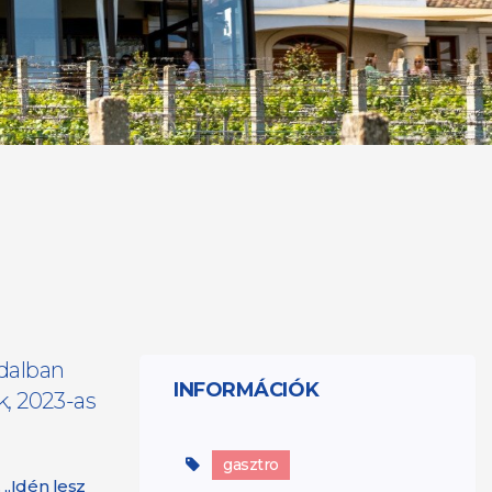
ldalban
INFORMÁCIÓK
k, 2023-as
gasztro
 „Idén lesz