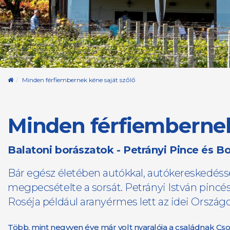
Kezdőoldal
Minden férfiembernek kéne saját szőlő
Minden férfiembernek
​Balatoni borászatok - Petrányi Pince és B
Bár egész életében autókkal, autókereskedéssel
megpecsételte a sorsát. Petrányi István pincés
Roséja például aranyérmes lett az idei Ország
Több, mint negyven éve már volt nyaralója a családnak Cso