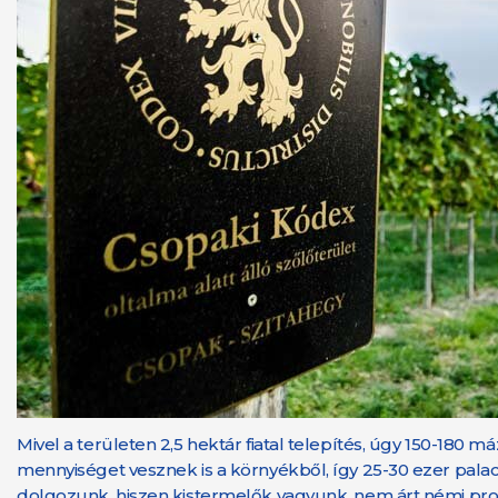
Mivel a területen 2,5 hektár fiatal telepítés, úgy 150-180 
mennyiséget vesznek is a környékből, így 25-30 ezer palac
dolgozunk, hiszen kistermelők vagyunk, nem árt némi profi