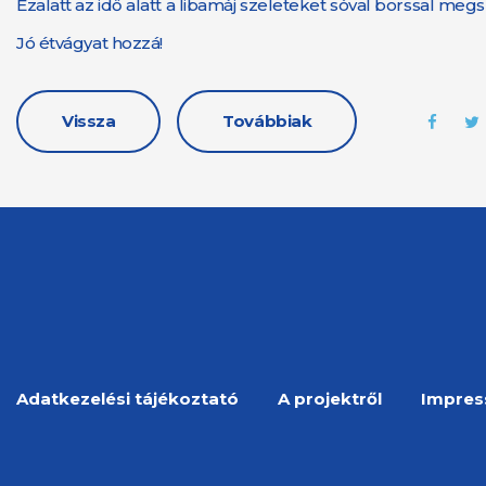
Ezalatt az idő alatt a libamáj szeleteket sóval borssal m
Jó étvágyat hozzá!
Vissza
Továbbiak
Adatkezelési tájékoztató
A projektről
Impre