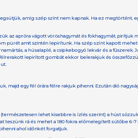
megsütjük, amíg szép színt nem kapnak. Ha ez megtörtént, 
szük az apróra vágott vöröshagymát és fokhagymát, pirítjuk 
 pürét amit szintén lepirítunk. Ha szép színt kapott mehet 
namártás, a húsalaplé, a csipkebogyó lekvár és a fűszerek. J
élrerakott lepirított gombát ekkor belerakjuk és összefőzzü
ut.
k, majd egy fél órára félre rakjuk pihenni. Ezután dió nagys
(természetesen lehet kisebbre is ízlés szerint) a húst sózzu
at teszünk rá és mehet a 180 fokra előmelegített sütőbe 6-7 
 pihenni ahol időnkét forgatjuk.