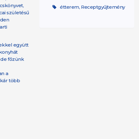
ácskönyvet,
étterem, Receptgyűjtemény
cai születésű
nden
arti
iekkel együtt
 konyhát
, de főzünk
an a
akár több