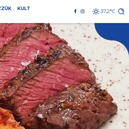
ZZÜK
KULT
37,2°C