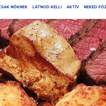
CSAK NŐKNEK
LÁTNOD KELL!
AKTÍV
NEKED FŐ