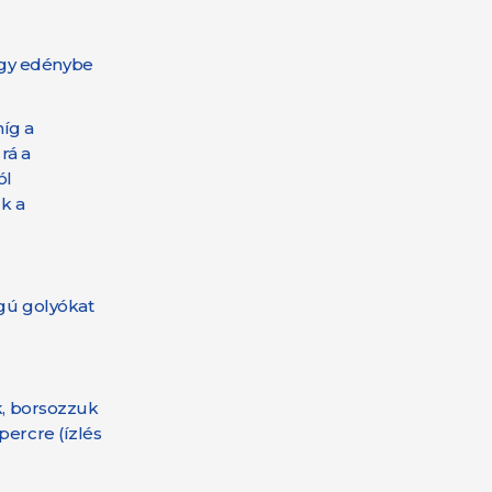
egy edénybe
míg a
rá a
ól
k a
ágú golyókat
k, borsozzuk
percre (ízlés