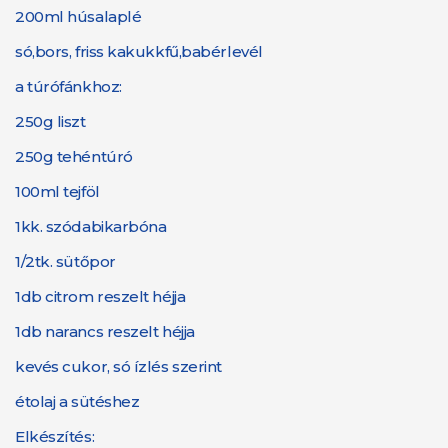
200ml húsalaplé
só,bors, friss kakukkfű,babérlevél
a túrófánkhoz:
250g liszt
250g tehéntúró
100ml tejföl
1kk. szódabikarbóna
1/2tk. sütőpor
1db citrom reszelt héjja
1db narancs reszelt héjja
kevés cukor, só ízlés szerint
étolaj a sütéshez
Elkészítés: