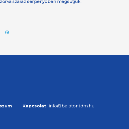
egszórva száraz serpenyőben megsütjük.
sszum
Kapcsolat
info@balatontdm.hu