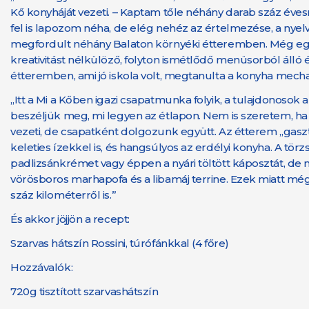
Kő konyháját vezeti. – Kaptam tőle néhány darab száz éve
fel is lapozom néha, de elég nehéz az értelmezése, a nyelv
megfordult néhány Balaton környéki étteremben. Még egy 
kreativitást nélkülöző, folyton ismétlődő menüsorból álló
étteremben, ami jó iskola volt, megtanulta a konyha mechani
„Itt a Mi a Kőben igazi csapatmunka folyik, a tulajdonosok
beszéljük meg, mi legyen az étlapon. Nem is szeretem, ha 
vezeti, de csapatként dolgozunk együtt. Az étterem „gaszt
keleties ízekkel is, és hangsúlyos az erdélyi konyha. A t
padlizsánkrémet vagy éppen a nyári töltött káposztát, de n
vörösboros marhapofa és a libamáj terrine. Ezek miatt még
száz kilométerről is.”
És akkor jöjjön a recept:
Szarvas hátszín Rossini, túrófánkkal (4 főre)
Hozzávalók:
720g tisztított szarvashátszín