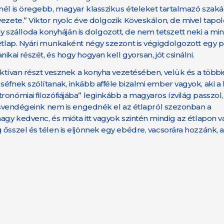
snél is öregebb, magyar klasszikus ételeket tartalmazó szak
ezete.” Viktor nyolc éve dolgozik Köveskálon, de mivel tapol
szálloda konyháján is dolgozott, de nem tetszett neki a mi
 étlap. Nyári munkaként négy szezont is végigdolgozott egy p
kai részét, és hogy hogyan kell gyorsan, jót csinálni.
 aktívan részt vesznek a konyha vezetésében, velük és a több
séfnek szólítanak, inkább afféle bizalmi ember vagyok, aki a
ronómiai filozófiájába” leginkább a magyaros ízvilág passzol
örzsvendégeink nem is engednék el az étlapról szezonban a
agy kedvenc, és mióta itt vagyok szintén mindig az étlapon v
 ősszel és télen is eljönnek egy ebédre, vacsorára hozzánk, 