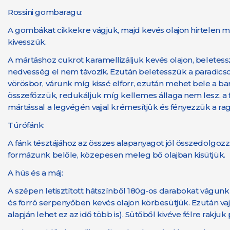
Rossini gombaragu:
A gombákat cikkekre vágjuk, majd kevés olajon hirtelen 
kivesszük.
A mártáshoz cukrot karamellizáljuk kevés olajon, beletes
nedvesség el nem távozik. Ezután beletesszük a paradicsom
vörösbor, várunk míg kissé elforr, ezután mehet bele a bar
összefőzzük, redukáljuk míg kellemes állaga nem lesz. a f
mártással a legvégén vajjal krémesítjük és fényezzük a rag
Túrófánk:
A fánk tésztájához az összes alapanyagot jól összedolgozzu
formázunk belőle, közepesen meleg bő olajban kisütjük.
A hús és a máj:
A szépen letisztított hátszínből 180g-os darabokat vágunk 
és forró serpenyőben kevés olajon körbesütjük. Ezután vaj
alapján lehet ez az idő több is). Sütőből kivéve félre rakjuk