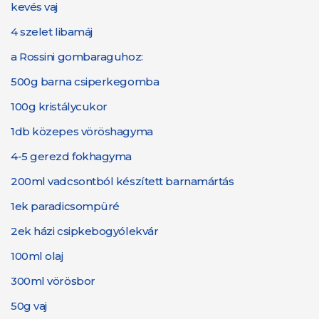
kevés vaj
4 szelet libamáj
a Rossini gombaraguhoz:
500g barna csiperkegomba
100g kristálycukor
1db közepes vöröshagyma
4-5 gerezd fokhagyma
200ml vadcsontból készített barnamártás
1ek paradicsompüré
2ek házi csipkebogyólekvár
100ml olaj
300ml vörösbor
50g vaj