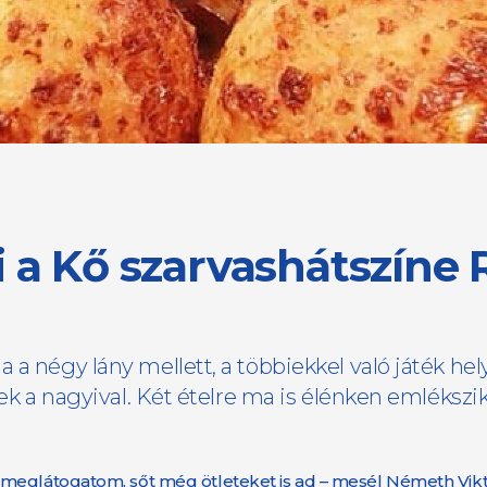
 a Kő szarvashátszíne 
 a négy lány mellett, a többiekkel való játék hel
ek a nagyival. Két ételre ma is élénken emlékszik
meglátogatom, sőt még ötleteket is ad – mesél Németh Viktor