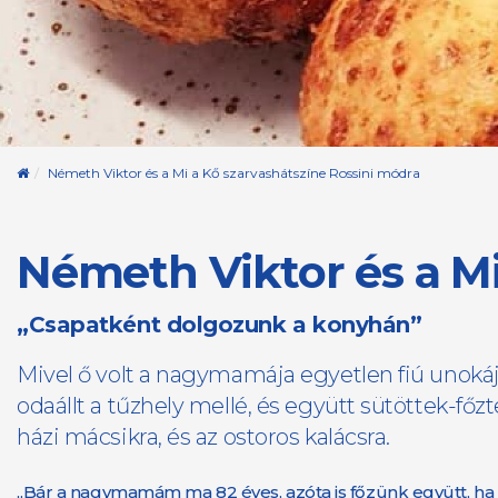
Kezdőoldal
Németh Viktor és a Mi a Kő szarvashátszíne Rossini módra
Németh Viktor és a Mi
„Csapatként dolgozunk a konyhán”
Mivel ő volt a nagymamája egyetlen fiú unokája
odaállt a tűzhely mellé, és együtt sütöttek-főzt
házi mácsikra, és az ostoros kalácsra.
„Bár a nagymamám ma 82 éves, azóta is főzünk együtt, ha 