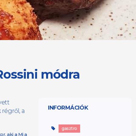
Rossini módra
yett
INFORMÁCIÓK
 régről, a
gasztro
, aki a Mi a