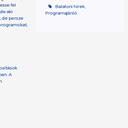
esse fel
Balatoni hírek,
de aki
Programajánló
i, de persze
 programokat,
osítások
ban. A
.