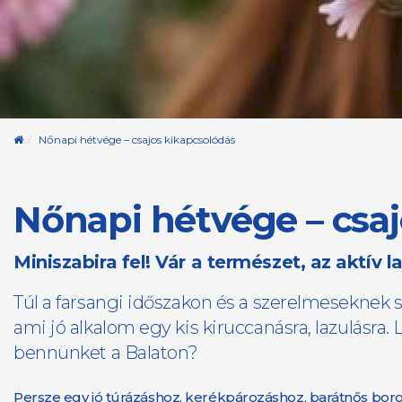
Kezdőoldal
Nőnapi hétvége – csajos kikapcsolódás
Nőnapi hétvége – csa
Miniszabira fel! Vár a természet, az aktív
Túl a farsangi időszakon és a szerelmeseknek s
ami jó alkalom egy kis kiruccanásra, lazulásra
bennünket a Balaton?
Persze egy jó túrázáshoz, kerékpározáshoz, barátnős bor