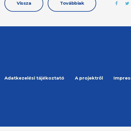
Vissza
Továbbiak
Adatkezelési tájékoztató
A projektről
Impre