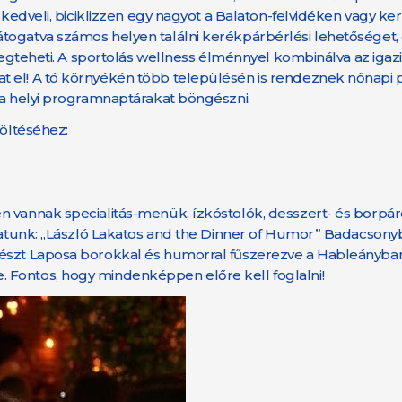
 kedveli, biciklizzen egy nagyot a Balaton-felvidéken vagy ker
togatva számos helyen találni kerékpárbérlési lehetőséget, 
 megteheti. A sportolás wellness élménnyel kombinálva az igaz
t el! A tó környékén több településén is rendeznek nőnapi
 a helyi programnaptárakat böngészni.
töltéséhez:
n vannak specialitás-menük, ízkóstolók, desszert- és borpár
slatunk: „László Lakatos and the Dinner of Humor” Badacsony
részt Laposa borokkal és humorral fűszerezve a Hableányban
 Fontos, hogy mindenképpen előre kell foglalni!