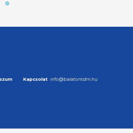
sszum
Kapcsolat
info@balatontdm.hu