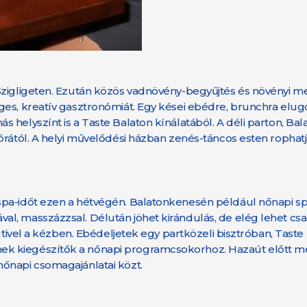
zigligeten. Ezután közös vadnövény-begyűjtés és növényi men
ges, kreatív gasztronómiát. Egy kései ebédre, brunchra elug
 helyszínt is a Taste Balaton kínálatából. A déli parton, Ba
rától. A helyi művelődési házban zenés-táncos esten rophatjá
spa-időt ezen a hétvégén. Balatonkenesén például nőnapi sp
l, masszázzsal. Délután jöhet kirándulás, de elég lehet cs
ütivel a kézben. Ebédeljetek egy partközeli bisztróban, Taste
k kiegészítők a nőnapi programcsokorhoz. Hazaút előtt még
őnapi csomagajánlatai közt.