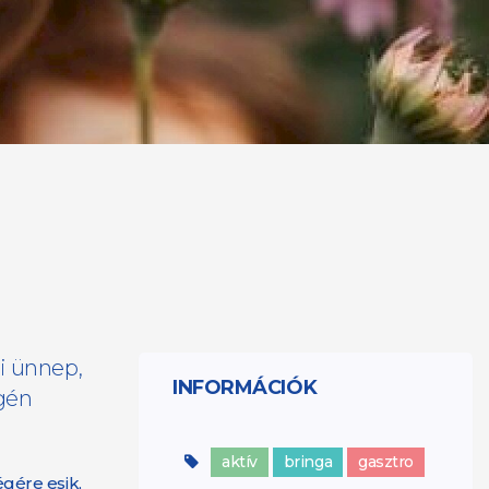
zi ünnep,
INFORMÁCIÓK
égén
aktív
bringa
gasztro
gére esik,