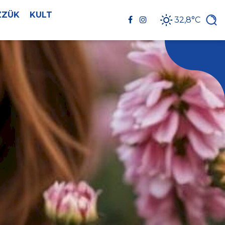
ZZÜK
KULT
32,8°C