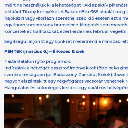
miért ne használjuk ki a lehetőséget? Aki az aktív pihenést
például Tihany környékét. A BalatonBike365 oldalát meglá
hajókázni vagy vitorlázni szeretne, szép idő esetén ezt is
egy finom vacsora vagy borospince-látogatás sem maradha
koncerteket, kiállításokat, ezért érdemes február végétől
Segítségül álljon itt egy konkrét menetrend a miniszabi el
PÉNTEK (március 6.) – Érkezés & ízek
Taste Balaton nyitó programok:
Indítsátok a hétvégét gasztroélményekkel: több helyszíne
szerte a térségben (pl. Badacsony, Zamárdi, Siófok). Java
nagyon elszántak itt egy négyfogásos vacsorán vehetnek 
Hangulatos és különleges kezdés egy barátnős hétvégére.