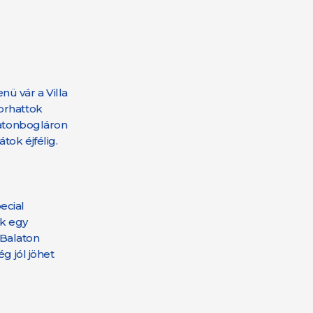
ü vár a Villa
orhattok
latonbogláron
tok éjfélig.
ecial
ak egy
 Balaton
 jól jöhet