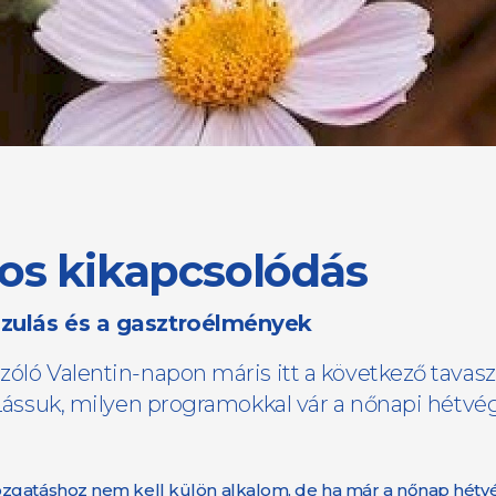
jos kikapcsolódás
 lazulás és a gasztroélmények
zóló Valentin-napon máris itt a következő tavas
. Lássuk, milyen programokkal vár a nőnapi hétv
ozgatáshoz nem kell külön alkalom, de ha már a nőnap hétvé