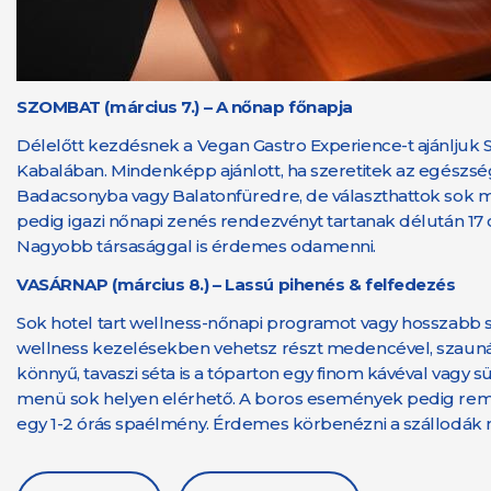
SZOMBAT (március 7.) – A nőnap főnapja
Délelőtt kezdésnek a Vegan Gastro Experience-t ajánljuk S
Kabalában. Mindenképp ajánlott, ha szeretitek az egészsé
Badacsonyba vagy Balatonfüredre, de választhattok sok más
pedig igazi nőnapi zenés rendezvényt tartanak délután 17 ó
Nagyobb társasággal is érdemes odamenni.
VASÁRNAP (március 8.) – Lassú pihenés & felfedezés
Sok hotel tart wellness-nőnapi programot vagy hosszabb 
wellness kezelésekben vehetsz részt medencével, szaunáva
könnyű, tavaszi séta is a tóparton egy finom kávéval vagy s
menü sok helyen elérhető. A boros események pedig reme
egy 1-2 órás spaélmény. Érdemes körbenézni a szállodák n