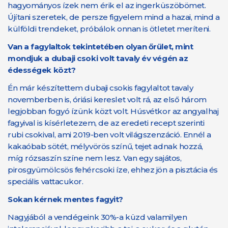
hagyományos ízek nem érik el az ingerküszöbömet.
Újítani szeretek, de persze figyelem mind a hazai, mind a
külföldi trendeket, próbálok onnan is ötletet meríteni.
Van a fagylaltok tekintetében olyan őrület, mint
mondjuk a dubaji csoki volt tavaly év végén az
édességek közt?
Én már készítettem dubaji csokis fagylaltot tavaly
novemberben is, óriási kereslet volt rá, az első három
legjobban fogyó ízünk közt volt. Húsvétkor az angyalhaj
fagyival is kísérletezem, de az eredeti recept szerinti
rubi csokival, ami 2019-ben volt világszenzáció. Ennél a
kakaóbab sötét, mélyvörös színű, tejet adnak hozzá,
míg rózsaszín színe nem lesz. Van egy sajátos,
pirosgyümölcsös fehércsoki íze, ehhez jön a pisztácia és
speciális vattacukor.
Sokan kérnek mentes fagyit?
Nagyjából a vendégeink 30%-a küzd valamilyen