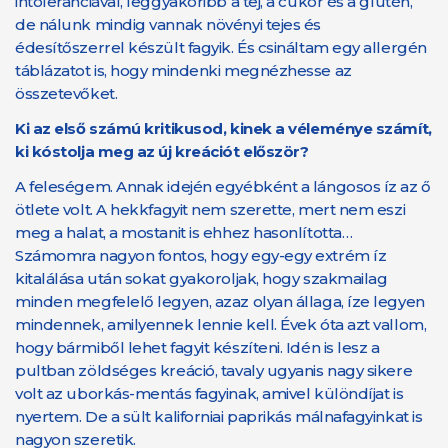
intoleranciával, leggyakoribb a tej, a cukor és a glutén,
de nálunk mindig vannak növényi tejes és
édesítőszerrel készült fagyik. És csináltam egy allergén
táblázatot is, hogy mindenki megnézhesse az
összetevőket.
Ki az első számú kritikusod, kinek a véleménye számít,
ki kóstolja meg az új kreációt először?
A feleségem. Annak idején egyébként a lángosos íz az ő
ötlete volt. A hekkfagyit nem szerette, mert nem eszi
meg a halat, a mostanit is ehhez hasonlította…
Számomra nagyon fontos, hogy egy-egy extrém íz
kitalálása után sokat gyakoroljak, hogy szakmailag
minden megfelelő legyen, azaz olyan állaga, íze legyen
mindennek, amilyennek lennie kell. Évek óta azt vallom,
hogy bármiből lehet fagyit készíteni. Idén is lesz a
pultban zöldséges kreáció, tavaly ugyanis nagy sikere
volt az uborkás-mentás fagyinak, amivel különdíjat is
nyertem. De a sült kaliforniai paprikás málnafagyinkat is
nagyon szeretik.