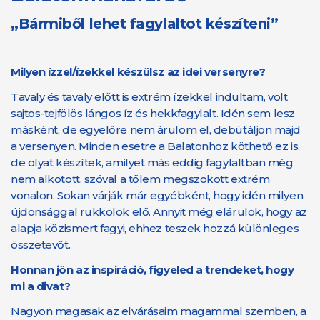
„Bármiből lehet fagylaltot készíteni”
Milyen ízzel/ízekkel készülsz az idei versenyre?
Tavaly és tavaly előtt is extrém ízekkel indultam, volt
sajtos-tejfölös lángos íz és hekkfagylalt. Idén sem lesz
másként, de egyelőre nem árulom el, debütáljon majd
a versenyen. Minden esetre a Balatonhoz köthető ez is,
de olyat készítek, amilyet más eddig fagylaltban még
nem alkotott, szóval a tőlem megszokott extrém
vonalon. Sokan várják már egyébként, hogy idén milyen
újdonsággal rukkolok elő. Annyit még elárulok, hogy az
alapja közismert fagyi, ehhez teszek hozzá különleges
összetevőt.
Honnan jön az inspiráció, figyeled a trendeket, hogy
mi a divat?
Nagyon magasak az elvárásaim magammal szemben, a