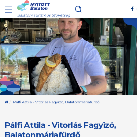
Balatoni Turizmus Szövetség
Kezdőoldal
Pálfi Attila - Vitorlás Fagyizó, Balatonmáriafürdő
Pálfi Attila - Vitorlás Fagyizó,
Balatonmáriafürdő