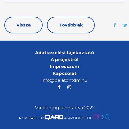
Vissza
Továbbiak
Adatkezelési tájékoztató
A projektről
Impresszum
Kapcsolat
info@balatontdm.hu
Minden jog fenntartva 2022
POWERED BY
A PRODUCT OF