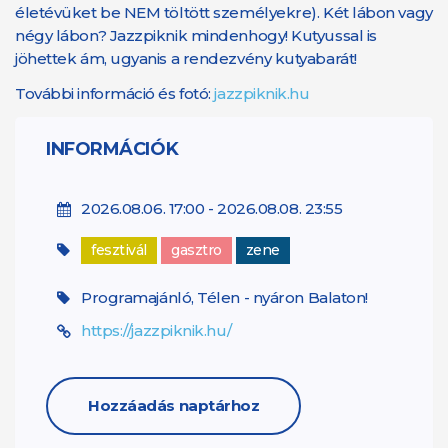
életévüket be NEM töltött személyekre). Két lábon vagy
négy lábon? Jazzpiknik mindenhogy! Kutyussal is
jöhettek ám, ugyanis a rendezvény kutyabarát!
További információ és fotó:
jazzpiknik.hu
INFORMÁCIÓK
2026.08.06. 17:00 - 2026.08.08. 23:55
fesztivál
gasztro
zene
Programajánló, Télen - nyáron Balaton!
https://jazzpiknik.hu/
Hozzáadás naptárhoz