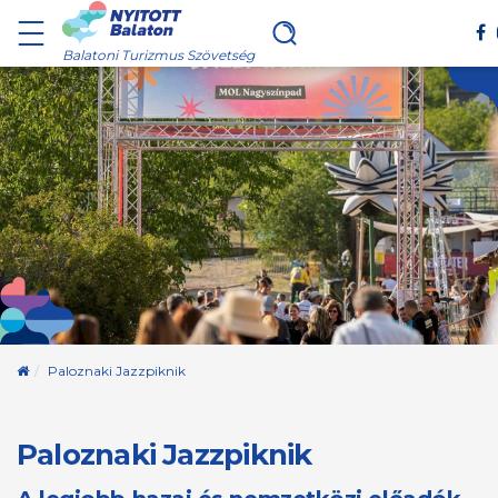
Balatoni Turizmus Szövetség
Kezdőoldal
Paloznaki Jazzpiknik
Paloznaki Jazzpiknik