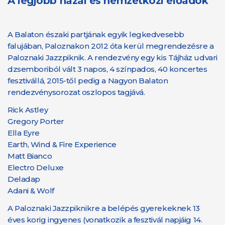
A legjobb hazai és nemzetközi előadók
A Balaton északi partjának egyik legkedvesebb
falujában, Paloznakon 2012 óta kerül megrendezésre a
Paloznaki Jazzpiknik. A rendezvény egy kis Tájház udvari
dzsemboriból vált 3 napos, 4 színpados, 40 koncertes
fesztivállá, 2015-től pedig a Nagyon Balaton
rendezvénysorozat oszlopos tagjává.
Rick Astley
Gregory Porter
Ella Eyre
Earth, Wind & Fire Experience
Matt Bianco
Electro Deluxe
Deladap
Adani & Wolf
A Paloznaki Jazzpiknikre a belépés gyerekeknek 13
éves korig ingyenes (vonatkozik a fesztivál napjáig 14.