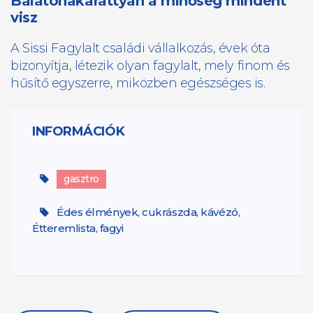
Balatonakarattyán a minőség mindent
visz
A Sissi Fagylalt családi vállalkozás, évek óta
bizonyítja, létezik olyan fagylalt, mely finom és
hűsítő egyszerre, miközben egészséges is.
INFORMÁCIÓK
gasztro
Édes élmények, cukrászda, kávézó,
Étteremlista, fagyi