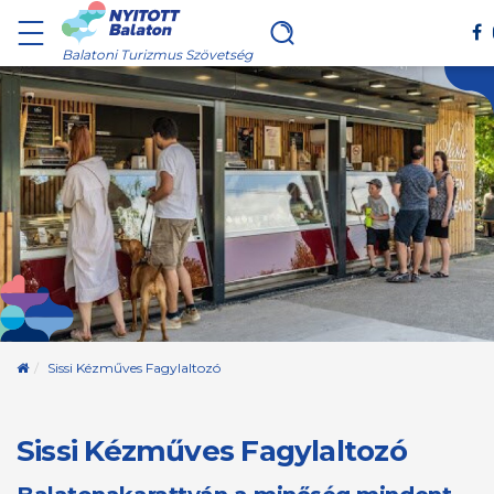
Balatoni Turizmus Szövetség
Kezdőoldal
Sissi Kézműves Fagylaltozó
Sissi Kézműves Fagylaltozó