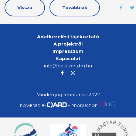
Vissza
Továbbiak
Adatkezelési tájékoztató
A projektről
Impresszum
Kapcsolat
info@balatontdm.hu
Minden jog fenntartva 2022
POWERED BY
A PRODUCT OF