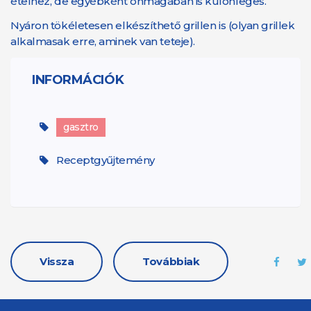
ételhez, de egyébként önmagában is különleges.
Nyáron tökéletesen elkészíthető grillen is (olyan grillek
alkalmasak erre, aminek van teteje).
INFORMÁCIÓK
gasztro
Receptgyűjtemény
Vissza
Továbbiak