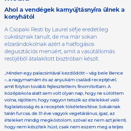
Ahol a vendégek karnyújtásnyira ülnek a
konyhától
A Csopaki Resti by Laurel séfje eredetileg
cukrásznak tanult, de ma már sokan
elzarándokolnak azért a hatfogásos
degusztációs menüért, amit a vasútállomás
restijéből átalakított bisztróban készít.
„Minden egy palacsintával kezdődött – vág bele Bence
–, a nagymamám és az anyukám családi receptjével,
amit folyton tovább fejlesztettem, finomítottam. A
középiskola alatt sem volt olyan nap, hogy ne sütöttem
volna, rájöttem, hogy nagyon tetszik az ételekkel való
foglalatosság és a receptek tökéletesítése. Sokaknak
talán furcsa, de 31 éve vagyok vegetáriánus, igaz, az
ételeket mindig megkóstolom, szóval ez nem azt jelenti,
hogy nem készítek húst, csak nem eszem meg a teljes