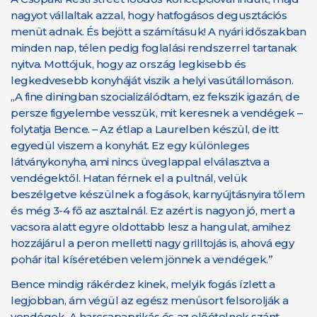
nagyot vállaltak azzal, hogy hatfogásos degusztációs
menüt adnak. És bejött a számításuk! A nyári időszakban
minden nap, télen pedig foglalási rendszerrel tartanak
nyitva. Mottójuk, hogy az ország legkisebb és
legkedvesebb konyháját viszik a helyi vasútállomáson.
„A fine diningban szocializálódtam, ez fekszik igazán, de
persze figyelembe vesszük, mit keresnek a vendégek –
folytatja Bence. ­– Az étlap a Laurelben készül, de itt
egyedül viszem a konyhát. Ez egy különleges
látványkonyha, ami nincs üveglappal elválasztva a
vendégektől. Hatan férnek el a pultnál, velük
beszélgetve készülnek a fogások, karnyújtásnyira tőlem
és még 3-4 fő az asztalnál. Ez azért is nagyon jó, mert a
vacsora alatt egyre oldottabb lesz a hangulat, amihez
hozzájárul a peron melletti nagy grilltojás is, ahová egy
pohár ital kíséretében velem jönnek a vendégek.”
Bence mindig rákérdez kinek, melyik fogás ízlett a
legjobban, ám végül az egész menüsort felsorolják a
vendégek. A harcsapaprikás és az előételnek szánt