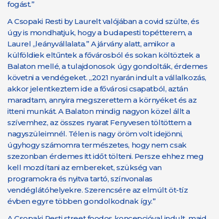
fogást.”
A Csopaki Resti by Laurelt valójában a covid szülte, és
úgy is mondhatjuk, hogy a budapesti topétterem, a
Laurel „leányvállalata.” A járvány alatt, amikor a
külföldiek eltűntek a fővárosból és sokan költöztek a
Balaton mellé, a tulajdonosok úgy gondolták, érdemes
követni a vendégeket. „2021 nyarán indult a vállalkozás,
akkor jelentkeztem ide a fővárosi csapatból, aztán
maradtam, annyira megszerettem a környéket és az
itteni munkát. A Balaton mindig nagyon közel állt a
szívemhez, az összes nyarat Fenyvesen töltöttem a
nagyszüleimnél. Télen is nagy öröm volt idejönni,
úgyhogy számomra természetes, hogy nem csak
szezonban érdemes itt időt tölteni. Persze ehhez meg
kell mozdítani az embereket, szükség van
programokra és nyitva tartó, színvonalas
vendéglátóhelyekre. Szerencsére az elmúlt öt-tíz
évben egyre többen gondolkodnak így.”
A Csopaki Resti street foodos koncepcióval indult, majd