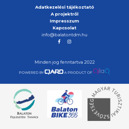
Adatkezelési tájékoztató
A projektről
Impresszum
Kapcsolat
info@balatontdm.hu
Minden jog fenntartva 2022
POWERED BY
A PRODUCT OF