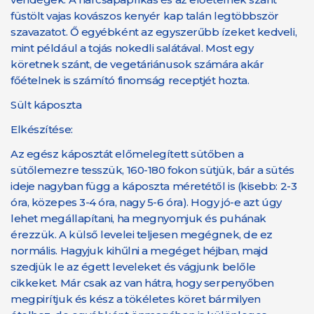
füstölt vajas kovászos kenyér kap talán legtöbbször
szavazatot. Ő egyébként az egyszerűbb ízeket kedveli,
mint például a tojás nokedli salátával. Most egy
köretnek szánt, de vegetáriánusok számára akár
főételnek is számító finomság receptjét hozta.
Sült káposzta
Elkészítése:
Az egész káposztát előmelegített sütőben a
sütőlemezre tesszük, 160-180 fokon sütjük, bár a sütés
ideje nagyban függ a káposzta méretétől is (kisebb: 2-3
óra, közepes 3-4 óra, nagy 5-6 óra). Hogy jó-e azt úgy
lehet megállapítani, ha megnyomjuk és puhának
érezzük. A külső levelei teljesen megégnek, de ez
normális. Hagyjuk kihűlni a megéget héjban, majd
szedjük le az égett leveleket és vágjunk belőle
cikkeket. Már csak az van hátra, hogy serpenyőben
megpirítjuk és kész a tökéletes köret bármilyen