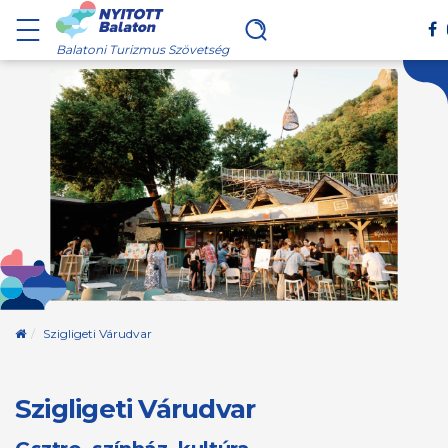
Balatoni Turizmus Szövetség
Kezdőoldal
Szigligeti Várudvar
Szigligeti Várudvar