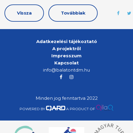
Vissza
Továbbiak
Adatkezelési tájékoztató
A projektről
Impresszum
Kapcsolat
info@balatontdm.hu
Minden jog fenntartva 2022
POWERED BY
A PRODUCT OF