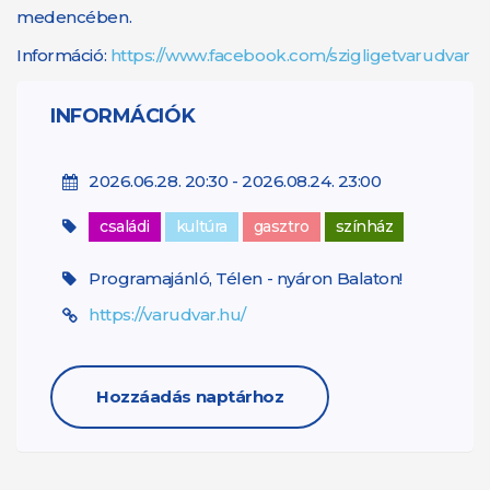
medencében.
Információ:
https://www.facebook.com/szigligetvarudvar
INFORMÁCIÓK
2026.06.28. 20:30 - 2026.08.24. 23:00
családi
kultúra
gasztro
színház
Programajánló, Télen - nyáron Balaton!
https://varudvar.hu/
Hozzáadás naptárhoz