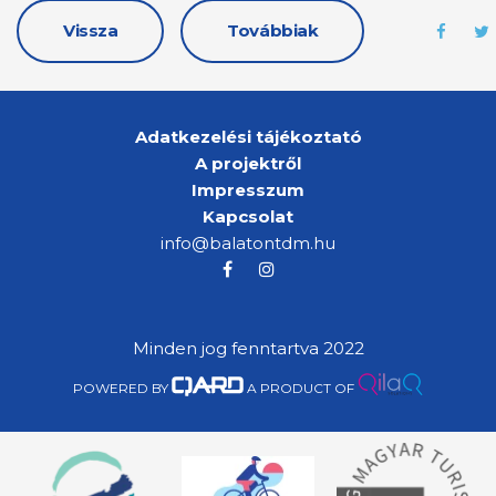
Vissza
Továbbiak
Adatkezelési tájékoztató
A projektről
Impresszum
Kapcsolat
info@balatontdm.hu
Minden jog fenntartva 2022
POWERED BY
A PRODUCT OF