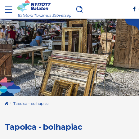
Balatoni Turizmus Szövetség
Kezdőoldal
Tapolca - bolhapiac
Tapolca - bolhapiac