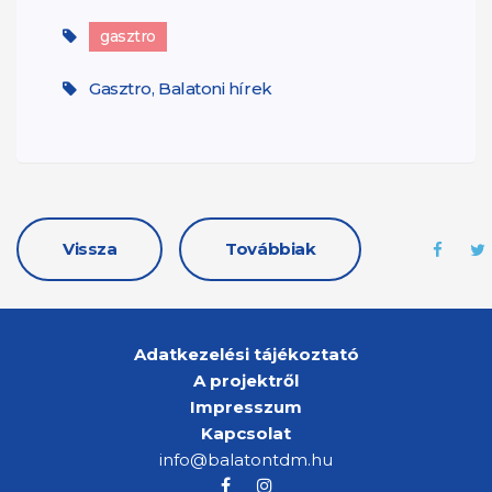
gasztro
Gasztro, Balatoni hírek
Vissza
Továbbiak
Adatkezelési tájékoztató
A projektről
Impresszum
Kapcsolat
info@balatontdm.hu