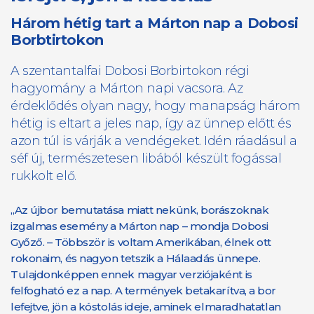
Három hétig tart a Márton nap a Dobosi
Borbtirtokon
A szentantalfai Dobosi Borbirtokon régi
hagyomány a Márton napi vacsora. Az
érdeklődés olyan nagy, hogy manapság három
hétig is eltart a jeles nap, így az ünnep előtt és
azon túl is várják a vendégeket. Idén ráadásul a
séf új, természetesen libából készült fogással
rukkolt elő.
„Az újbor bemutatása miatt nekünk, borászoknak
izgalmas esemény a Márton nap – mondja Dobosi
Győző. – Többször is voltam Amerikában, élnek ott
rokonaim, és nagyon tetszik a Hálaadás ünnepe.
Tulajdonképpen ennek magyar verziójaként is
felfogható ez a nap. A termények betakarítva, a bor
lefejtve, jön a kóstolás ideje, aminek elmaradhatatlan