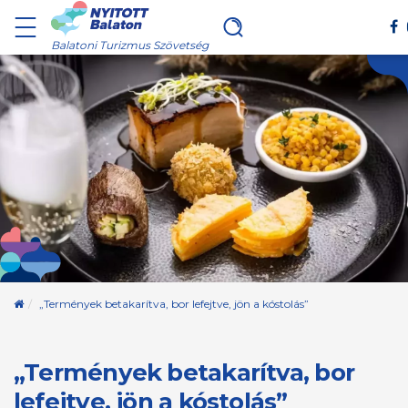
Balatoni Turizmus Szövetség
Kezdőoldal
„Termények betakarítva, bor lefejtve, jön a kóstolás”
„Termények betakarítva, bor
lefejtve, jön a kóstolás”