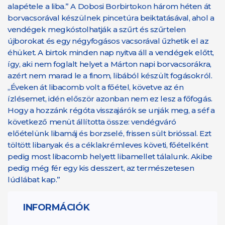
alapétele a liba.” A Dobosi Borbirtokon három héten át
borvacsorával készülnek pincetúra beiktatásával, ahol a
vendégek megkóstolhatják a szűrt és szűrtelen
újborokat és egy négyfogásos vacsorával űzhetik el az
éhüket. A birtok minden nap nyitva áll a vendégek előtt,
így, aki nem foglalt helyet a Márton napi borvacsorákra,
azért nem marad le a finom, libából készült fogásokról.
„Éveken át libacomb volt a főétel, követve az én
ízlésemet, idén először azonban nem ez lesz a főfogás.
Hogy a hozzánk régóta visszajárók se unják meg, a séf a
következő menüt állította össze: vendégváró
előételünk libamáj és borzselé, frissen sült brióssal. Ezt
töltött libanyak és a céklakrémleves követi, főételként
pedig most libacomb helyett libamellet tálalunk. Akibe
pedig még fér egy kis desszert, az természetesen
lúdlábat kap.”
INFORMÁCIÓK