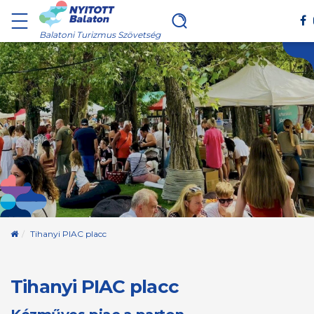
Balatoni Turizmus Szövetség
Kezdőoldal
Tihanyi PIAC placc
Tihanyi PIAC placc