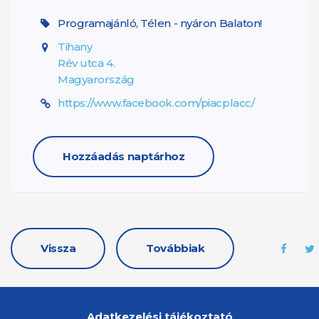
Programajánló, Télen - nyáron Balaton!
Tihany
Rév utca 4.
Magyarország
https://www.facebook.com/piacplacc/
Hozzáadás naptárhoz
Vissza
Továbbiak
Adatkezelési tájékoztató