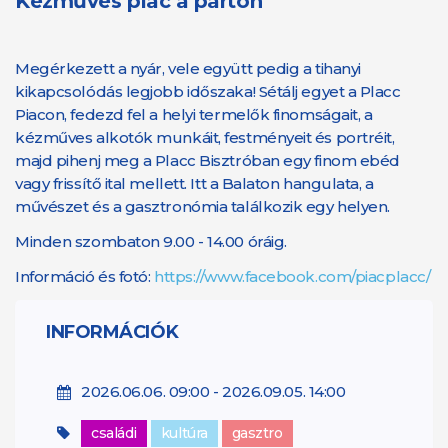
Kézműves piac a parton
Megérkezett a nyár, vele együtt pedig a tihanyi
kikapcsolódás legjobb időszaka! Sétálj egyet a Placc
Piacon, fedezd fel a helyi termelők finomságait, a
kézműves alkotók munkáit, festményeit és portréit,
majd pihenj meg a Placc Bisztróban egy finom ebéd
vagy frissítő ital mellett. Itt a Balaton hangulata, a
művészet és a gasztronómia találkozik egy helyen.
Minden szombaton 9.00 - 14.00 óráig.
Információ és fotó:
https://www.facebook.com/piacplacc/
INFORMÁCIÓK
2026.06.06. 09:00 - 2026.09.05. 14:00
családi
kultúra
gasztro