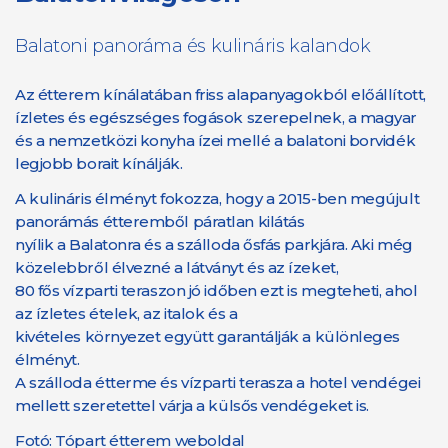
Balatoni panoráma és kulináris kalandok
Az étterem kínálatában friss alapanyagokból előállított,
ízletes és egészséges fogások szerepelnek, a magyar
és a nemzetközi konyha ízei mellé a balatoni borvidék
legjobb borait kínálják.
A kulináris élményt fokozza, hogy a 2015-ben megújult
panorámás étteremből páratlan kilátás
nyílik a Balatonra és a szálloda ősfás parkjára. Aki még
közelebbről élvezné a látványt és az ízeket,
80 fős vízparti teraszon jó időben ezt is megteheti, ahol
az ízletes ételek, az italok és a
kivételes környezet együtt garantálják a különleges
élményt.
A szálloda étterme és vízparti terasza a hotel vendégei
mellett szeretettel várja a külsős vendégeket is.
Fotó: Tópart étterem weboldal