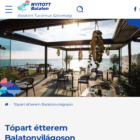
Balatoni Turizmus Szövetség
Kezdőoldal
Tópart étterem Balatonvilágoson
Tópart étterem
Balatonvilágoson