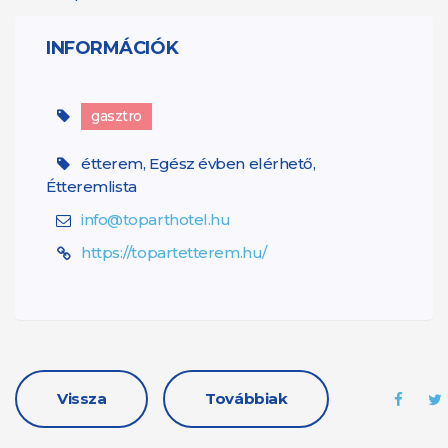
INFORMÁCIÓK
gasztro
étterem, Egész évben elérhető,
Étteremlista
info@toparthotel.hu
https://topartetterem.hu/
Vissza
Továbbiak