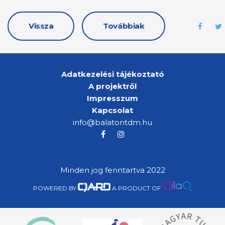
Vissza
Továbbiak
Adatkezelési tájékoztató
A projektről
Impresszum
Kapcsolat
info@balatontdm.hu
Minden jog fenntartva 2022
POWERED BY
A PRODUCT OF