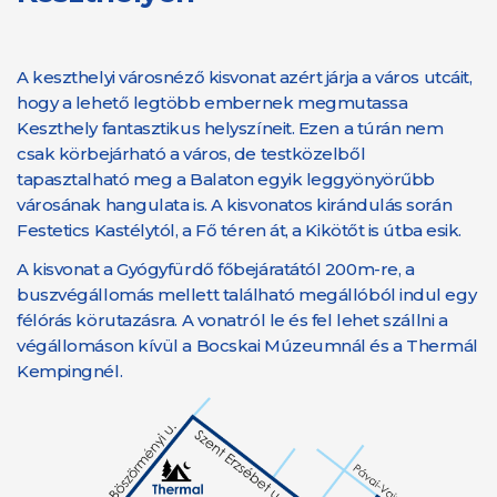
A keszthelyi városnéző kisvonat azért járja a város utcáit,
hogy a lehető legtöbb embernek megmutassa
Keszthely fantasztikus helyszíneit. Ezen a túrán nem
csak körbejárható a város, de testközelből
tapasztalható meg a Balaton egyik leggyönyörűbb
városának hangulata is. A kisvonatos kirándulás során
Festetics Kastélytól, a Fő téren át, a Kikötőt is útba esik.
A kisvonat a Gyógyfürdő főbejáratától 200m-re, a
buszvégállomás mellett található megállóból indul egy
félórás körutazásra. A vonatról le és fel lehet szállni a
végállomáson kívül a Bocskai Múzeumnál és a Thermál
Kempingnél.