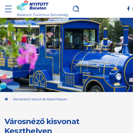
Balatoni Turizmus Szövetség
Kezdőoldal
Városnéző kisvonat Keszthelyen
Városnéző kisvonat
Keszthelyen