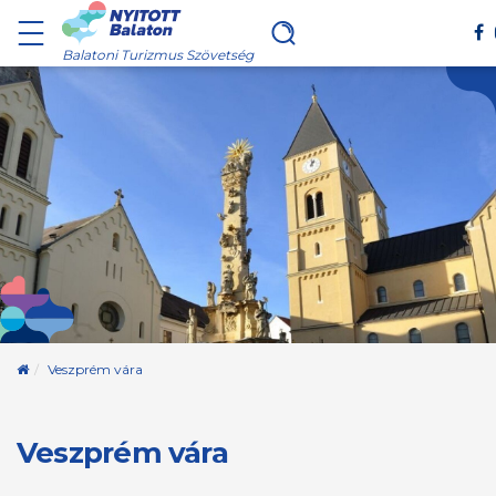
Balatoni Turizmus Szövetség
Kezdőoldal
Veszprém vára
Veszprém vára