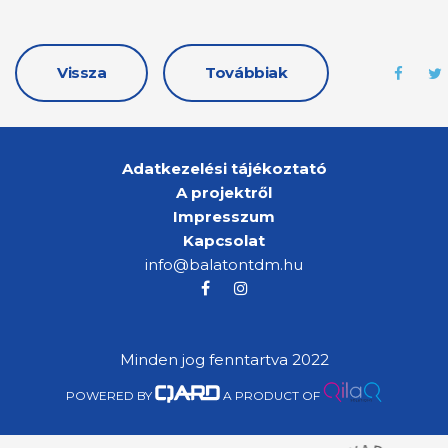
Vissza
Továbbiak
Adatkezelési tájékoztató
A projektről
Impresszum
Kapcsolat
info@balatontdm.hu
Minden jog fenntartva 2022
POWERED BY
A PRODUCT OF