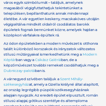
város egyik szimbólumát – találjuk, amelynek
magasából végigfuttathatjuk tekintetünket a
településen, bepillanthatunk annak mindennapi
életébe. A vár egyetlen keskeny, macskaköves utcáján
végigsétálva mindkét oldalról csodálatos barokk
épületek fognak bennünket közre, amelyek hajdan a
középkori várfalakra épültek rá.
Az ódon épületekben a modern művészet is otthonra
talált: különböző korszakok és irányzatok változatos
stílusú műtárgyaival ismerkedhetünk meg a
Modern
Képtár
ban vagy a
Csikász Galériá
ban, de a
képzőművészet további remekeit csodálhatjuk meg a
Dubniczay-palotá
ban is.
A várnegyed szívében találjuk a
Szent Mihály-
székesegyház
at, amely a Gizella királyné által alapított,
az ország legrégibb püspöki székesegyházának
alapjain nyugszik. Az eredeti épület elpusztult, román
stílusú alapjai, gótikus szentélye és altemploma