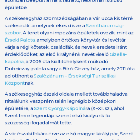
azonban beépült a ma is látható, neoromán stílusú
épületbe.
A székesegyház szomszédságában a Vár ucca kis térré
szélesedik, amelynek ékes dísze a
Szentháromság-
szobor
. A teret olyan impozáns épületek övezik, mint az
Érseki Palota
, amelyben értékes könyvtár és levéltár
várja a régi kötetek, családfák, és nevek eredete iránt
érdeklődőket; az első királynénk nevét viselő
Gizella-
kápolna
, a 2006 óta kiállítóhelyként működő
Dubniczay-palota vagy a Bíró-Giczey-ház, amely 2011 óta
ad otthont a
Szaléziánum – Érsekségi Turisztikai
Központ
nak.
A székesegyház északi oldala mellett továbbhaladva
rátalálunk Veszprém talán legrégibb középkori
épületére, a
Szent György-kápolná
ra (X–XI. sz.), ahol
Szent Imre legendája szerint első királyunk fia
szüzességi fogadalmát tette.
A vár északi fokára érve az első magyar királyi pár, Szent