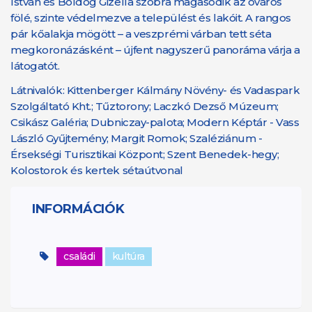
István és Boldog Gizella szobra magasodik az óváros
fölé, szinte védelmezve a települést és lakóit. A rangos
pár kőalakja mögött – a veszprémi várban tett séta
megkoronázásként – újfent nagyszerű panoráma várja a
látogatót.
Látnivalók: Kittenberger Kálmány Növény- és Vadaspark
Szolgáltató Kht.; Tűztorony; Laczkó Dezső Múzeum;
Csikász Galéria; Dubniczay-palota; Modern Képtár - Vass
László Gyűjtemény; Margit Romok; Szaléziánum -
Érsekségi Turisztikai Központ; Szent Benedek-hegy;
Kolostorok és kertek sétaútvonal
INFORMÁCIÓK
családi
kultúra