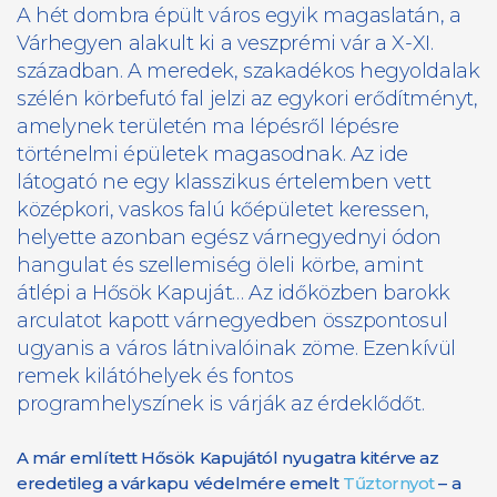
A hét dombra épült város egyik magaslatán, a
Várhegyen alakult ki a veszprémi vár a X-XI.
században. A meredek, szakadékos hegyoldalak
szélén körbefutó fal jelzi az egykori erődítményt,
amelynek területén ma lépésről lépésre
történelmi épületek magasodnak. Az ide
látogató ne egy klasszikus értelemben vett
középkori, vaskos falú kőépületet keressen,
helyette azonban egész várnegyednyi ódon
hangulat és szellemiség öleli körbe, amint
átlépi a Hősök Kapuját… Az időközben barokk
arculatot kapott várnegyedben összpontosul
ugyanis a város látnivalóinak zöme. Ezenkívül
remek kilátóhelyek és fontos
programhelyszínek is várják az érdeklődőt.
A már említett Hősök Kapujától nyugatra kitérve az
eredetileg a várkapu védelmére emelt
Tűztornyot
– a