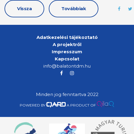
Vissza
Továbbiak
Adatkezelési tájékoztató
A projektről
Impresszum
Kapcsolat
info@balatontdm.hu
Minden jog fenntartva 2022
POWERED BY
A PRODUCT OF