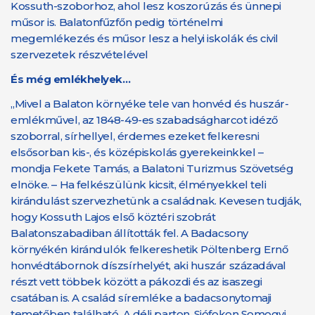
Kossuth-szoborhoz, ahol lesz koszorúzás és ünnepi
műsor is. Balatonfűzfőn pedig történelmi
megemlékezés és műsor lesz a helyi iskolák és civil
szervezetek részvételével
És még emlékhelyek…
„Mivel a Balaton környéke tele van honvéd és huszár-
emlékművel, az 1848-49-es szabadságharcot idéző
szoborral, sírhellyel, érdemes ezeket felkeresni
elsősorban kis-, és középiskolás gyerekeinkkel –
mondja Fekete Tamás, a Balatoni Turizmus Szövetség
elnöke. – Ha felkészülünk kicsit, élményekkel teli
kirándulást szervezhetünk a családnak. Kevesen tudják,
hogy Kossuth Lajos első köztéri szobrát
Balatonszabadiban állították fel. A Badacsony
környékén kirándulók felkereshetik Pöltenberg Ernő
honvédtábornok díszsírhelyét, aki huszár századával
részt vett többek között a pákozdi és az isaszegi
csatában is. A család síremléke a badacsonytomaji
temetőben található. A déli parton, Siófokon Somogyi