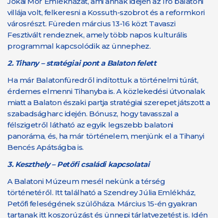
Jókai Mór Emlékházat, ami annak idején az író balatoni
villája volt, felkeresni a Kossuth-szobrot és a reformkori
városrészt. Füreden március 13-16 közt Tavaszi
Fesztivált rendeznek, amely több napos kulturális
programmal kapcsolódik az ünnephez.
2.
Tihany – stratégiai pont a Balaton felett
Ha már Balatonfüredről indítottuk a történelmi túrát,
érdemes elmenni Tihanyba is. A közlekedési útvonalak
miatt a Balaton északi partja stratégiai szerepet játszott a
szabadságharc idején. Bónusz, hogy tavasszal a
félszigetről látható az egyik legszebb balatoni
panoráma, és, ha már történelem, menjünk el a Tihanyi
Bencés Apátságba is.
3. Keszthely – Petőfi családi kapcsolatai
A Balatoni Múzeum mesél nekünk a térség
történetéről. Itt található a Szendrey Júlia Emlékház,
Petőfi feleségének szülőháza. Március 15-én gyakran
tartanak itt koszorúzást és ünnepi tárlatvezetést is. Idén