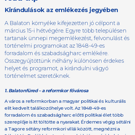
Kirándulások az emlékezés jegyében
A Balaton környéke kifejezetten jó célpont a
március 15-i hétvégére. Egyre több településen
tartanak ünnepi megemlékezést, felvonulást és
történelmi programokat az 1848-49-es
forradalom és szabadságharc emlékére.
Összegyűjtöttünk néhány különösen érdekes
helyet és programot, a kirándulni vágyó
történelmet szeretőknek.
1.
Balatonfüred – a reformkor fővárosa
A város a reformkorban a magyar politikai és kulturális
elit kedvelt találkozóhelye volt. Az 1848-49-es
forradalom és szabadságharc előtti politikai élet több
szereplője is itt töltötte a nyarakat. Érdemes végig sétálni
a Tagore sétány reformkori villái között, megnézni a