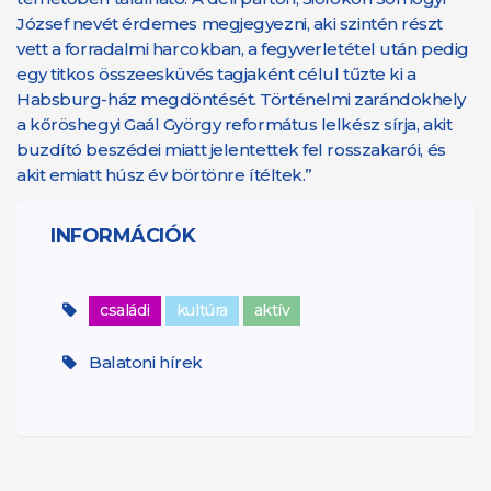
József nevét érdemes megjegyezni, aki szintén részt
vett a forradalmi harcokban, a fegyverletétel után pedig
egy titkos összeesküvés tagjaként célul tűzte ki a
Habsburg-ház megdöntését. Történelmi zarándokhely
a kőröshegyi Gaál György református lelkész sírja, akit
buzdító beszédei miatt jelentettek fel rosszakarói, és
akit emiatt húsz év börtönre ítéltek.”
INFORMÁCIÓK
családi
kultúra
aktív
Balatoni hírek