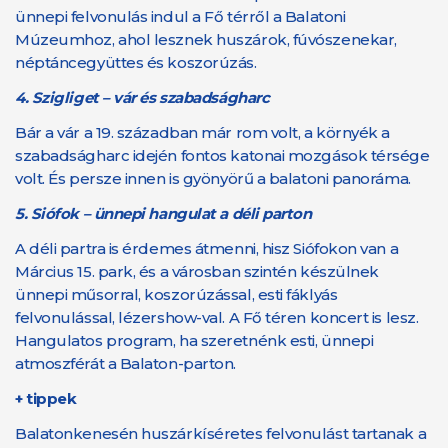
ünnepi felvonulás indul a Fő térről a Balatoni
Múzeumhoz, ahol lesznek huszárok, fúvószenekar,
néptáncegyüttes és koszorúzás.
4. Szigliget – vár és szabadságharc
Bár a vár a 19. században már rom volt, a környék a
szabadságharc idején fontos katonai mozgások térsége
volt. És persze innen is gyönyörű a balatoni panoráma.
5. Siófok – ünnepi hangulat a déli parton
A déli partra is érdemes átmenni, hisz Siófokon van a
Március 15. park, és a városban szintén készülnek
ünnepi műsorral, koszorúzással, esti fáklyás
felvonulással, lézershow-val. A Fő téren koncert is lesz.
Hangulatos program, ha szeretnénk esti, ünnepi
atmoszférát a Balaton-parton.
+ tippek
Balatonkenesén huszárkíséretes felvonulást tartanak a