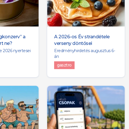
ngkonzerv” a
A 2026-os Év strandétele
rt ne?
verseny döntősei
e 2026 nyertesei
Eredményhirdetés augusztus 6-
án
gasztro