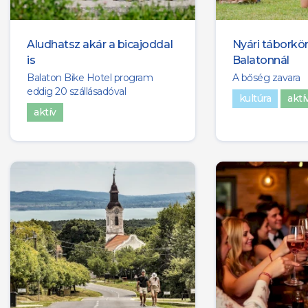
Aludhatsz akár a bicajoddal
Nyári táborkö
is
Balatonnál
Balaton Bike Hotel program
A bőség zavara
eddig 20 szállásadóval
kultúra
aktí
aktív