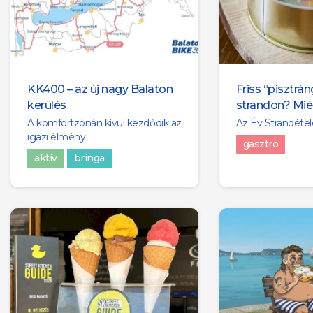
KK400 – az új nagy Balaton
Friss “pisztrá
kerülés
strandon? Mié
A komfortzónán kívül kezdődik az
Az Év Strandétel
igazi élmény
gasztro
aktív
bringa