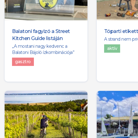
Balatoni fagyizó a Street
Tóparti etiket
Kitchen Guide listáján
A strand nem priv
„A mostani nagy kedvenc a
aktív
Balatoni Bájoló ízkombinációja”
gasztro