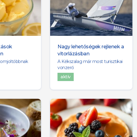
kások
Nagy lehetőségek rejlenek a
én
vitorlázásban
szomjoltóbbnak
A Kékszalag már most turisztikai
vonzerő
aktív