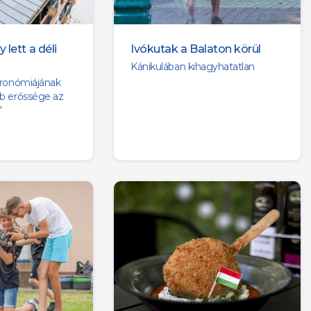
lett a déli
Ivókutak a Balaton körül
Kánikulában kihagyhatatlan
tronómiájának
b erőssége az
”