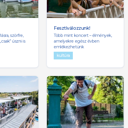
Fesztiválozzunk!
ásra, szörfre,
Több mint koncert – élmények,
„csak” úszni is
amelyekre egész évben
emlékezhetünk
kultúra