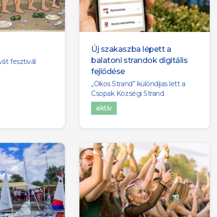
t
Új szakaszba lépett a
balatoni strandok digitális
át fesztivál
fejlődése
„Okos Strand” különdíjas lett a
Csopak Községi Strand
aktív