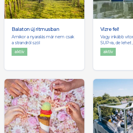
Balaton új ritmusban
Vízre fel!
Amikor a nyaralás már nem csak
Vagy inkább vitorl
a strandról szól
SUP-ra, de lehet 
aktív
aktív