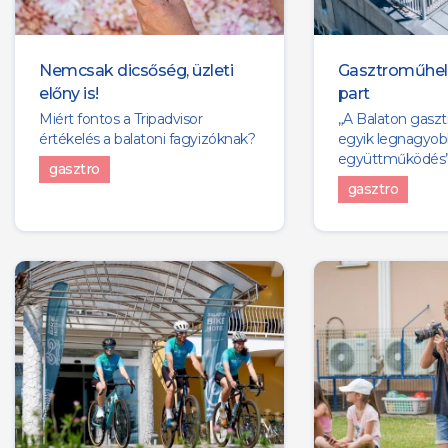
Nemcsak dicsőség, üzleti
Gasztroműhely 
előny is!
part
Miért fontos a Tripadvisor
„A Balaton gasz
értékelés a balatoni fagyizóknak?
egyik legnagyob
együttműködés
gasztro
gasztro