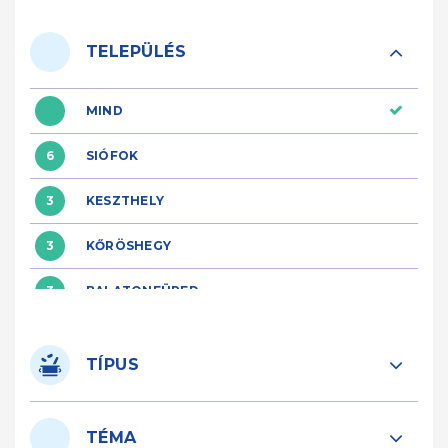
TELEPÜLÉS
MIND
6
SIÓFOK
3
KESZTHELY
3
KŐRÖSHEGY
3
BALATONFÜRED
1
ZAMÁRDI
TÍPUS
2
TIHANY
1
CSOPAK
TÉMA