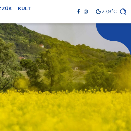
ZZÜK
KULT
27,8°C