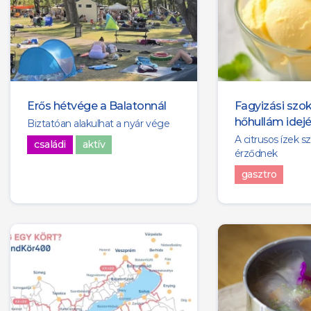
Erős hétvége a Balatonnál
Fagyizási szo
hőhullám idej
Biztatóan alakulhat a nyár vége
A citrusos ízek 
családi
aktív
érződnek
gasztro