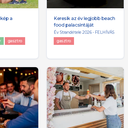
rkép a
Keresik az év legjobb beach
food palacsintáját
Év Strandétele 2026 - FELHÍVÁS
v
gasztro
gasztro