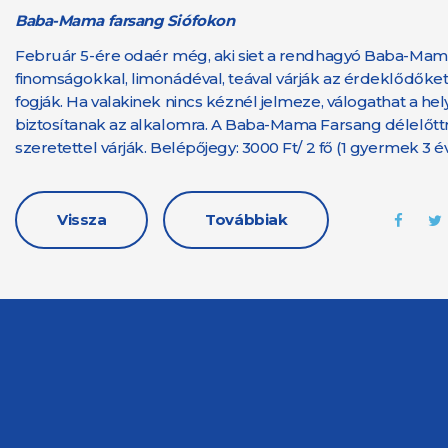
Baba-Mama farsang Siófokon
Február 5-ére odaér még, aki siet a rendhagyó Baba-Mama 
finomságokkal, limonádéval, teával várják az érdeklődőke
fogják. Ha valakinek nincs kéznél jelmeze, válogathat a h
biztosítanak az alkalomra. A Baba-Mama Farsang délelőttre
szeretettel várják. Belépőjegy: 3000 Ft/ 2 fő (1 gyermek 3 év
Vissza
Továbbiak