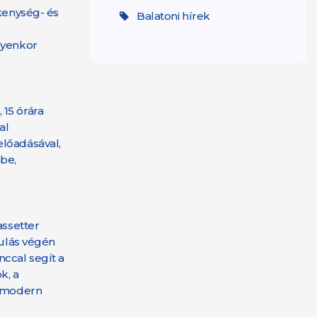
ékenység- és
Balatoni hírek
lyenkor
 15 órára
al
előadásával,
be,
assetter
nulás végén
ccal segít a
k, a
a modern