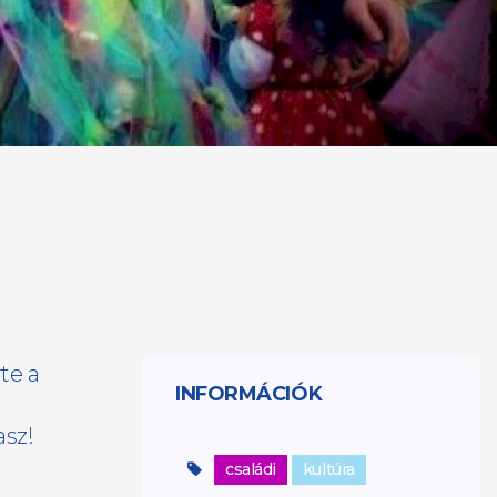
te a
INFORMÁCIÓK
asz!
családi
kultúra
s