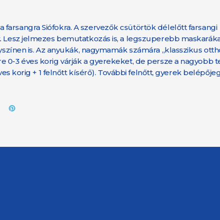
farsangra Siófokra. A szervezők csütörtök délelőtt farsangi
t. Lesz jelmezes bemutatkozás is, a legszuperebb maskaráka
elyszínen is. Az anyukák, nagymamák számára „klasszikus ott
 0-3 éves korig várják a gyerekeket, de persze a nagyobb te
es korig + 1 felnőtt kísérő). További felnőtt, gyerek belépőjeg