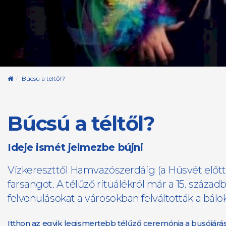
Kezdőoldal
Búcsú a téltől?
Búcsú a téltől?
Ideje ismét jelmezbe bújni
Vízkereszttől Hamvazószerdáig (a Húsvét előtt
farsangot. A télűző rituálékról már a 15. század
felvonulásokat a városokban felváltották a bálok.
Itthon az egyik legismertebb télűző ceremónia a busójárá