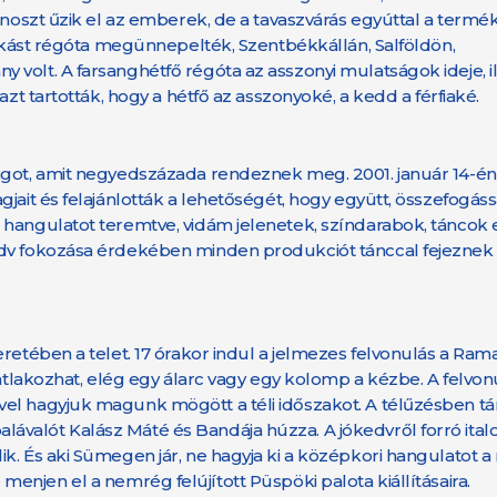
gonoszt űzik el az emberek, de a tavaszvárás egyúttal a term
zokást régóta megünnepelték, Szentbékkállán, Salföldön,
volt. A farsanghétfő régóta az asszonyi mulatságok ideje, i
zt tartották, hogy a hétfő az asszonyoké, a kedd a férfiaké.
ngot, amit negyedszázada rendeznek meg. 2001. január 14-én,
jait és felajánlották a lehetőségét, hogy együtt, összefogáss
 hangulatot teremtve, vidám jelenetek, színdarabok, táncok 
edv fokozása érdekében minden produkciót tánccal fejeznek 
retében a telet. 17 órakor indul a jelmezes felvonulás a Ram
satlakozhat, elég egy álarc vagy egy kolomp a kézbe. A felvo
el hagyjuk magunk mögött a téli időszakot. A télűzésben tán
valót Kalász Máté és Bandája húzza. A jókedvről forró italo
k. És aki Sümegen jár, ne hagyja ki a középkori hangulatot 
enjen el a nemrég felújított Püspöki palota kiállításaira.