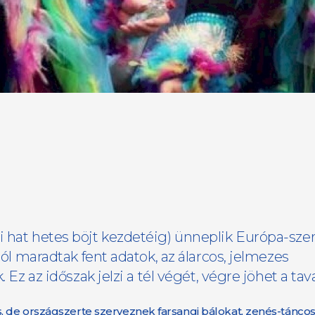
i hat hetes böjt kezdetéig) ünneplik Európa-szer
ból maradtak fent adatok, az álarcos, jelmezes
 Ez az időszak jelzi a tél végét, végre jöhet a tav
s, de országszerte szerveznek farsangi bálokat, zenés-tánco