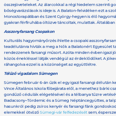
összejöveteleket. Az álarcokkal a régi hiedelem szerinti 
bőségvarázslások is ideje is. A Balaton-felvidéken ezt a s
Monostorapátiban és Szent György-hegyen is élő hagyomány 
gyakran férfiruhába öltözve táncoltak, mulattak. Általában a
Asszonyfarsang Csopakon
Kulturális hagyományőrzés ihlette a csopaki asszonyfarsa
teadélutánra hívták a meg a Nők a Balatonért Egyesület tag
rendezzenek farsangi műsort. Azóta minden évben igazi jó
közös énekléssel látják vendégül az érdeklődőket. A jók
ráhangolva ezzel is a közönséget az együttlétre.
Télűző vigadalom Sümegen
Sümegen február 6-án űzik el egy igazi farsangi délután ke
Vince Általános Iskola főbejárata elől, a menethez bárki c
gondűző cédulák elégetésével és a télbanya tűzre vetésév
Badacsony–Tördemic és a Sümeg Néptáncegyüttes, a talpalá
hasunkról pedig zsíros kenyér és farsangi fánk gondoskodi
elemekkel ötvöző
Sümegi-vár felfedezését
sem, éspersze m