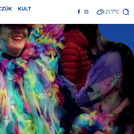
ZZÜK
KULT
21,7°C