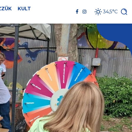
ZZÜK
KULT
34,5°C