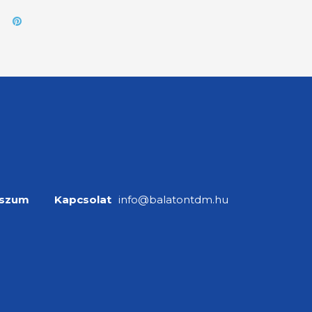
sszum
Kapcsolat
info@balatontdm.hu