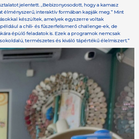
talatot jelentett. „Bebizonyosodott, hogy a kamasz
at élményszerű, interaktív formában kapják meg.” Mint
vitásokkal készültek, amelyek egyszerre voltak
például a chili- és fűszerfelismerő challenge-ek, de
unkára épülő feladatok is. Ezek a programok nemcsak
 sokoldalú, természetes és kiváló tápértékű élelmiszert.”