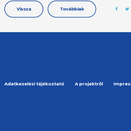
Vissza
Továbbiak
Adatkezelési tájékoztató
A projektről
Impre