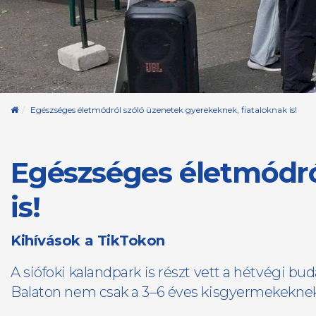
Kezdőoldal
Egészséges életmódról szóló üzenetek gyerekeknek, fiataloknak is!
Egészséges életmódró
is!
Kihívások a TikTokon
A siófoki kalandpark is részt vett a hétvégi bud
Balaton nem csak a 3–6 éves kisgyermekeknek s