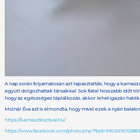
A nap során folyamatosan azt tapasztalták, hogy a kamasz
együtt dolgozhattak társaikkal. Sok fiatal hosszabb időt tö
hogy az egészséges táplálkozás, akkor lehet igazán haték
Molnár Éva azt is elmondta, hogy mivel ezek a nyári bal
https://kamaszfesztival.hu/
https://www.facebook.com/photo.php?fbid=990599053889