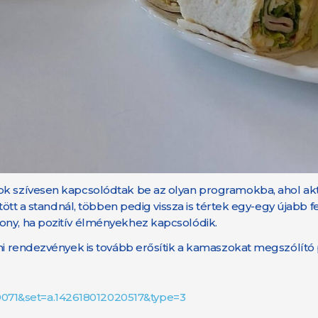
ok szívesen kapcsolódtak be az olyan programokba, ahol akt
ltött a standnál, többen pedig vissza is tértek egy-egy újabb
ony, ha pozitív élményekhez kapcsolódik.
atoni rendezvények is tovább erősítik a kamaszokat megszól
071&set=a.142618012020517&type=3