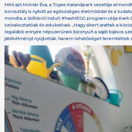
Mint azt Molnár Éva, a Toyee Kalandpark vezetője elmondt
korosztály is nyitott az egészséges életmóddal és a tuda
mondta, a Siófokról indult #hashtEGG program célja évek ót
szórakoztatóak és edukatívak. „Nagy sikert arattak a közöss
legalább ennyire népszerűnek bizonyult a saját tojásos s
játékélményt nyújtottak, hanem lehetőséget teremtettek arr