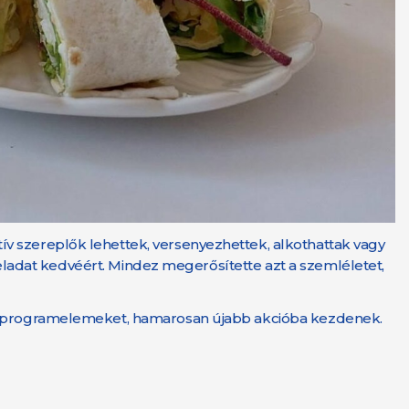
ív szereplők lehettek, versenyezhettek, alkothattak vagy
 feladat kedvéért. Mindez megerősítette azt a szemléletet,
ító programelemeket, hamarosan újabb akcióba kezdenek.