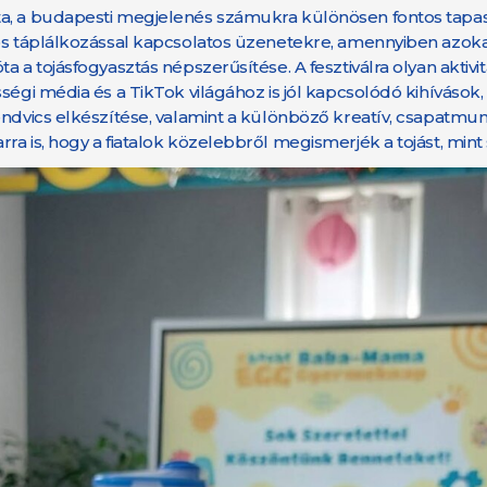
a, a budapesti megjelenés számukra különösen fontos tapasz
tos táplálkozással kapcsolatos üzenetekre, amennyiben azok
a a tojásfogyasztás népszerűsítése. A fesztiválra olyan akti
égi média és a TikTok világához is jól kapcsolódó kihívások, 
zendvics elkészítése, valamint a különböző kreatív, csapatm
a is, hogy a fiatalok közelebbről megismerjék a tojást, mint