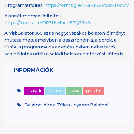
Programfeltöltés:
https://forms.gle/RBEBu6XtZsiEPkrZ7
Ajándékcsomag-feltöltés:
https://forms.gle/DR3UvHhcrf87Q33b9
A VisitBalaton365 azt a négyévszakos balatoni élményt
mutatja meg, amelyben a gasztronómia, a borok, a
túrák, a programok és az egész évben nyitva tartó
szolgáltatók adják a valódi balatoni életérzést; télen is.
INFORMÁCIÓK
családi
kultúra
aktív
gasztro
Balatoni hírek, Télen - nyáron Balaton!