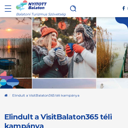
Balatoni Turizmus Szövetség
Kezdőoldal
Elindult a VisitBalaton365 téli kampánya
Elindult a VisitBalaton365 téli
kampánya