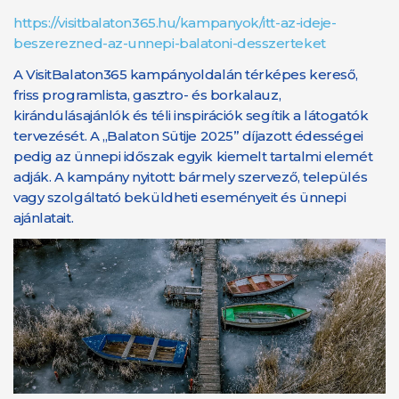
https://visitbalaton365.hu/kampanyok/itt-az-ideje-
beszerezned-az-unnepi-balatoni-desszerteket
A VisitBalaton365 kampányoldalán térképes kereső,
friss programlista, gasztro- és borkalauz,
kirándulásajánlók és téli inspirációk segítik a látogatók
tervezését. A „Balaton Sütije 2025” díjazott édességei
pedig az ünnepi időszak egyik kiemelt tartalmi elemét
adják. A kampány nyitott: bármely szervező, település
vagy szolgáltató beküldheti eseményeit és ünnepi
ajánlatait.