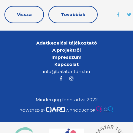
Vissza
Továbbiak
Adatkezelési tájékoztató
A projektről
Impresszum
Kapcsolat
info@balatontdm.hu
Minden jog fenntartva 2022
POWERED BY
A PRODUCT OF