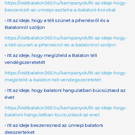
https://visitbalaton365.hu/kampanyok/itt-az-ideje-hogy-
beszerezd-az-unnepi-asztalra-a-balatoni-borokat
• Itt az ideje, hogy a téli szünet a pihenésről és a
Balatonról szóljon
https://visitbalaton365.hu/kampanyok/itt-az-ideje-hogy-
a-teli-szunet-a-pihenesrol-es-a-balatonrol-szoljon
• Itt az ideje, hogy megízleld a Balaton téli
vendégszeretetét
https://visitbalaton365.hu/kampanyok/itt-az-ideje-hogy-
megizleld-a-balaton-teli-vendegszeretetet
• Itt az ideje, hogy balatoni hangulatban búcsúztasd az
évet
https://visitbalaton365.hu/kampanyok/itt-az-ideje-hogy-
balatoni-hangulatban-bucsuztasd-az-evet
• Itt az ideje beszerezned az ünnepi balatoni
desszerteket