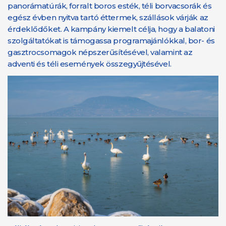
panorámatúrák, forralt boros esték, téli borvacsorák és
egész évben nyitva tartó éttermek, szállások várják az
érdeklődőket. A kampány kiemelt célja, hogy a balatoni
szolgáltatókat is támogassa programajánlókkal, bor- és
gasztrocsomagok népszerűsítésével, valamint az
adventi és téli események összegyűjtésével.