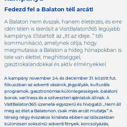
Fedezd fel a Balaton téli arcát!
A Balaton nem évszak, hanem életérzés, és erre
idén télen is ráerősít a VisitBalaton365 legújabb
kampánya. Elstartolt az „Itt az ideje…” téli
kommunikáció, amelynek célja, hogy
megmutassa: a Balaton a hideg hónapokban is
tele van élettel, meghittséggel,
gasztrokalandokkal és aktív élményekkel.
A kampány november 24. és december 31. között fut,
fókuszban az adventi vásárok, jégpályák, kulturális
programok, gasztronómiai különlegességek, balatoni
borok, wellness és a szilveszteri ajánlatok állnak. A
VisitBalaton365 üzenete egyszerű és hívogató: „Nem áll
meg az élet a Balatonon, csak más arcát mutatja.” A
térség négy évszakos kínálata ebben az időszakban
különösen sokszínű: adventi fények, korcsolyázás,