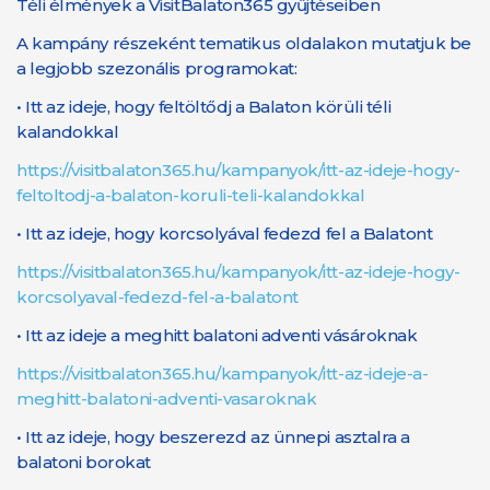
Téli élmények a VisitBalaton365 gyűjtéseiben
A kampány részeként tematikus oldalakon mutatjuk be
a legjobb szezonális programokat:
• Itt az ideje, hogy feltöltődj a Balaton körüli téli
kalandokkal
https://visitbalaton365.hu/kampanyok/itt-az-ideje-hogy-
feltoltodj-a-balaton-koruli-teli-kalandokkal
• Itt az ideje, hogy korcsolyával fedezd fel a Balatont
https://visitbalaton365.hu/kampanyok/itt-az-ideje-hogy-
korcsolyaval-fedezd-fel-a-balatont
• Itt az ideje a meghitt balatoni adventi vásároknak
https://visitbalaton365.hu/kampanyok/itt-az-ideje-a-
meghitt-balatoni-adventi-vasaroknak
• Itt az ideje, hogy beszerezd az ünnepi asztalra a
balatoni borokat