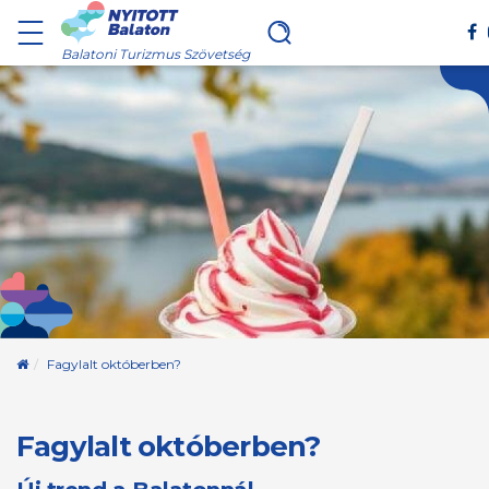
Balatoni Turizmus Szövetség
Kezdőoldal
Fagylalt októberben?
Fagylalt októberben?