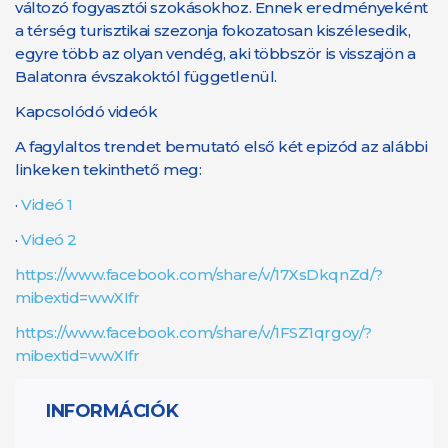
változó fogyasztói szokásokhoz. Ennek eredményeként
a térség turisztikai szezonja fokozatosan kiszélesedik,
egyre több az olyan vendég, aki többször is visszajön a
Balatonra évszakoktól függetlenül.
Kapcsolódó videók
A fagylaltos trendet bemutató első két epizód az alábbi
linkeken tekinthető meg:
·
Videó 1
·
Videó 2
https://www.facebook.com/share/v/17XsDkqnZd/?
mibextid=wwXIfr
https://www.facebook.com/share/v/1FSZ1qrgoy/?
mibextid=wwXIfr
INFORMÁCIÓK