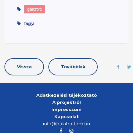
gasztro
fagyi
Vissza
Továbbiak
Adatkezelési tájékoztató
A projektről
Impresszum
Kapcsolat
info@balatontdm.hu