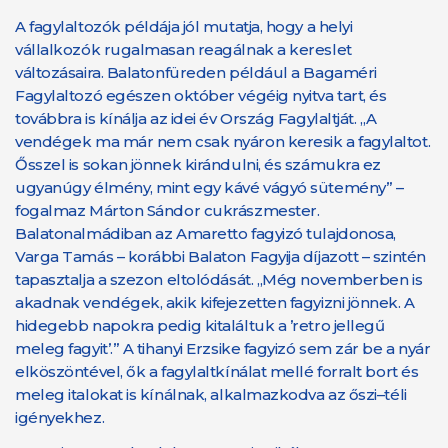
A fagylaltozók példája jól mutatja, hogy a helyi
vállalkozók rugalmasan reagálnak a kereslet
változásaira. Balatonfüreden például a Bagaméri
Fagylaltozó egészen október végéig nyitva tart, és
továbbra is kínálja az idei év Ország Fagylaltját. „A
vendégek ma már nem csak nyáron keresik a fagylaltot.
Ősszel is sokan jönnek kirándulni, és számukra ez
ugyanúgy élmény, mint egy kávé vágyó sütemény” –
fogalmaz Márton Sándor cukrászmester.
Balatonalmádiban az Amaretto fagyizó tulajdonosa,
Varga Tamás – korábbi Balaton Fagyija díjazott – szintén
tapasztalja a szezon eltolódását. „Még novemberben is
akadnak vendégek, akik kifejezetten fagyizni jönnek. A
hidegebb napokra pedig kitaláltuk a ’retro jellegű
meleg fagyit’.” A tihanyi Erzsike fagyizó sem zár be a nyár
elköszöntével, ők a fagylaltkínálat mellé forralt bort és
meleg italokat is kínálnak, alkalmazkodva az őszi–téli
igényekhez.