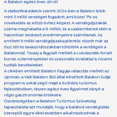
A Balaton egész éves úti cél
A statisztikai adatok szerint 2024-ben a Balaton több
mint 3 millió vendéget fogadott, ami közel 7%-os
növekedés az előző évhez képest. A vendégéjszakák
száma meghaladta a 9 milliót, és a szakemberek idén is
hasonlóan kedvező eredményekre számítanak. Az
említett 9 millió vendégéjszaka jelentős részét már az
őszi, téli és tavaszi időszakban töltötték a vendégek a
Balatonnál. Tavaly a fagylalt mellett a cukrászdák forralt
borral, süteményekkel és szezonális kínálattal is növelni
tudták bevételeiket.
A cikkben említett Balaton Fagyija választás mellett az
újonnan, a Visit Balaton 365 által elindított Balaton Sütije
program is sokat segít majd a kulináris turizmus
fejlesztésében, hiszen egész éves figyelmet irányít a
régió gasztronómiai értékeire.
Összességében a Balatoni Turizmus Szövetség
tapasztalatai azt mutatják, hogy a balatoni vendéglátás
szereplői egyre sikeresebben alkalmazkodnak a