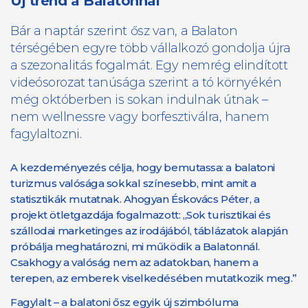
Új trend a Balatonnál
Bár a naptár szerint ősz van, a Balaton
térségében egyre több vállalkozó gondolja újra
a szezonalitás fogalmát. Egy nemrég elindított
videósorozat tanúsága szerint a tó környékén
még októberben is sokan indulnak útnak –
nem wellnessre vagy borfesztiválra, hanem
fagylaltozni.
A kezdeményezés célja, hogy bemutassa: a balatoni
turizmus valósága sokkal színesebb, mint amit a
statisztikák mutatnak. Ahogyan Éskovács Péter, a
projekt ötletgazdája fogalmazott: „Sok turisztikai és
szállodai marketinges az irodájából, táblázatok alapján
próbálja meghatározni, mi működik a Balatonnál.
Csakhogy a valóság nem az adatokban, hanem a
terepen, az emberek viselkedésében mutatkozik meg.”
Fagylalt – a balatoni ősz egyik új szimbóluma