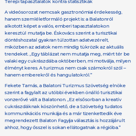
Terepi tapasztalatok kontra statisztikák
A videósorozat nemcsak gasztronómiai érdekesség,
hanem szemléletformáló projekt is: a Balatonról
alkotott képet a valós, emberi tapasztalatokon
keresztül mutatja be. Éskovács szerint a turisztikai
döntéshozatal gyakran túlzottan adatvezérelt,
miközben az adatok nem mindig tükrözik az aktuális
trendeket. „Egy táblázat nem mutatja meg, miért tér be
valaki egy cukrászdába októberben, mi motiválja, milyen
élményt keres. A turizmus nem csak számokról szól –
hanem emberekről és hangulatokról.”
Fekete Tamás, a Balatoni Turizmus Szövetség elnöke
szerint a fagylalt az utóbbi években önálló turisztikai
vonzerővé vált a Balatonon. „Ez elsősorban a kreatív
cukrászdáknak köszönhető, de a Szövetség tudatos
kommunikációs munkája és a már tizenkettedik éve
megrendezett Balaton Fagyija választás is hozzájárult
ahhoz, hogy ősszel is sokan ellátogatnak a régióba.”