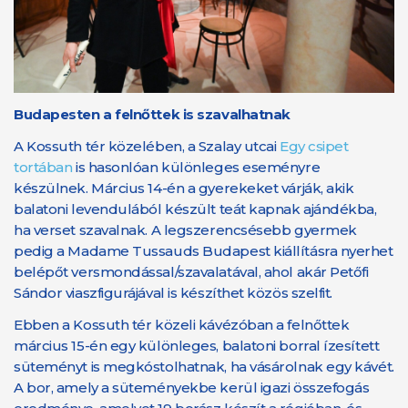
Budapesten a felnőttek is szavalhatnak
A Kossuth tér közelében, a Szalay utcai
Egy csipet
tortában
is hasonlóan különleges eseményre
készülnek. Március 14-én a gyerekeket várják, akik
balatoni levendulából készült teát kapnak ajándékba,
ha verset szavalnak. A legszerencsésebb gyermek
pedig a Madame Tussauds Budapest kiállításra nyerhet
belépőt versmondással/szavalatával, ahol akár Petőfi
Sándor viaszfigurájával is készíthet közös szelfit.
Ebben a Kossuth tér közeli kávézóban a felnőttek
március 15-én egy különleges, balatoni borral ízesített
süteményt is megkóstolhatnak, ha vásárolnak egy kávét.
A bor, amely a süteményekbe kerül igazi összefogás