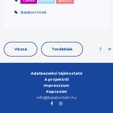
családi
kultúra
gasztro
Balatoni hírek
Vissza
Továbbiak
Adatkezelési tájékoztató
A projektről
Impresszum
Kapcsolat
info@balatontdm.hu