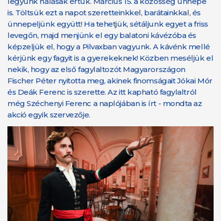
legyünk hálásak értük. Március 15. a közösség ünnepe
is. Töltsük ezt a napot szeretteinkkel, barátainkkal, és
ünnepeljünk együtt! Ha tehetjük, sétáljunk egyet a friss
levegőn, majd menjünk el egy balatoni kávézóba és
képzeljük el, hogy a Pilvaxban vagyunk. A kávénk mellé
kérjünk egy fagyit is a gyerekeknek! Közben meséljük el
nekik, hogy az első fagylaltozót Magyarországon
Fischer Péter nyitotta meg, akinek finomságait Jókai Mór
és Deák Ferenc is szerette. Az itt kapható fagylaltról
még Széchenyi Ferenc a naplójában is írt - mondta az
akció egyik szervezője.