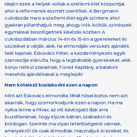
idején ezek a helyek voltak a szellemi élet központjai,
ahol a reformerek eszmét cseréltek. A Bergmann
cukrászda ma is a szellemi élet egyik színtere, ahol
gyakran pillanthatjuk meg, ahogy írók, költők, színészek
egymással beszélgetnek kávézás közben. A
cukrászdában március 14-én és 15-én a gyerekeket és
szüleiket is várják, akik, ha elmondják versüket, ajándék
teát kapnak. Éskovács Péter, a kezdeményezés egyik
szervezője elárulta, hogy a legbátrabb gyerekeket, akik
könyv nélkül szavalnak, Füred Kapitány, a balatoni
mesehős ajándékaival is meglepik!
Nem kötelező búslakodni ezen a napon
Mint azt Éskovács elmondta :1848 hősei biztos nem azt
akarnák, hogy szomorkodjunk ezen a napon. Ha ma
nyitva lenne a Pilvax, az ott kávézgató ifjak arra
buzdítanának, hogy éljünk bátran, szabadon és
boldogan. Szerinte ma olyan lehetőségeink vannak,
amelyekről ők csak álmodtak. Használjuk ki ezeket, és