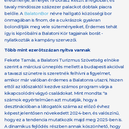
eredménye, amelyet 19 borász készít a régióban, és
tavaly mindössze százezer palackot dobtak piacra
belőle. A
BalatonBor
névre hallgató közösségi bor
önmagában is finom, de a cukrászok gyakran
bolondítják meg vele süteményeiket, Érdemes tehát
így is kipróbálni a Balatoni Kör tagjainak borát -
nyilatkozták a kampány szervezői.
Több mint ezerötszázan nyitva vannak
Fekete Tamás, a Balatoni Turizmus Szövetség elnöke
szerint a márciusi ünneplés mellett a budapesti akcióval
a tavaszi szünetre is szeretnék felhívni a figyelmet,
amikor már valóban érdemes a Balatonra utazni, hiszen
ettől az időszaktól kezdve számos program várja a
kikapcsolódni vágyó családokat. Mint mondta: "a
számok egyértelműen azt mutatják, hogy a
desztinációban a látogatók száma az előző évhez
képest jelentősen növekedett 2024-ben, és valószínű,
hogy ez a tendencia mutatkozik majd meg 2025-ben is.
A dinamikus fejlődés részben annak köszönhető, hogy