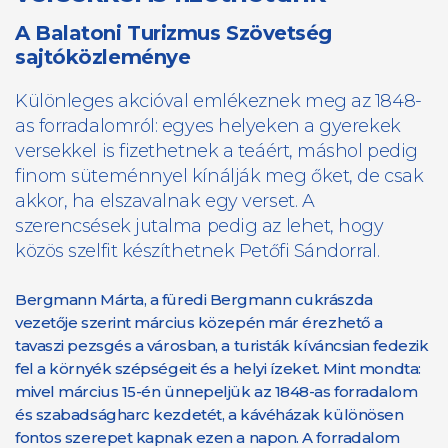
A Balatoni Turizmus Szövetség
sajtóközleménye
Különleges akcióval emlékeznek meg az 1848-
as forradalomról: egyes helyeken a gyerekek
versekkel is fizethetnek a teáért, máshol pedig
finom süteménnyel kínálják meg őket, de csak
akkor, ha elszavalnak egy verset. A
szerencsések jutalma pedig az lehet, hogy
közös szelfit készíthetnek Petőfi Sándorral.
Bergmann Márta, a füredi Bergmann cukrászda
vezetője szerint március közepén már érezhető a
tavaszi pezsgés a városban, a turisták kíváncsian fedezik
fel a környék szépségeit és a helyi ízeket. Mint mondta:
mivel március 15-én ünnepeljük az 1848-as forradalom
és szabadságharc kezdetét, a kávéházak különösen
fontos szerepet kapnak ezen a napon. A forradalom