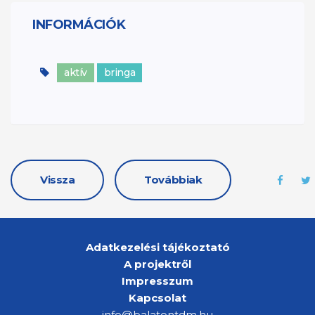
INFORMÁCIÓK
aktív
bringa
Vissza
Továbbiak
Adatkezelési tájékoztató
A projektről
Impresszum
Kapcsolat
info@balatontdm.hu