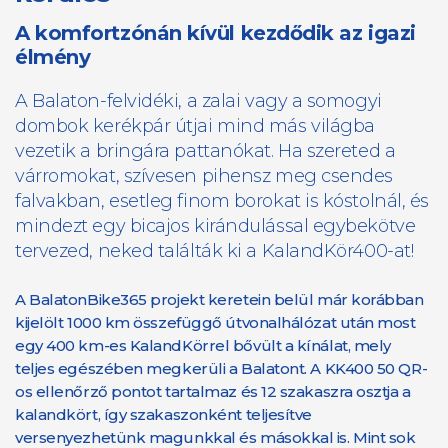
A komfortzónán kívül kezdődik az igazi
élmény
A Balaton-felvidéki, a zalai vagy a somogyi
dombok kerékpár útjai mind más világba
vezetik a bringára pattanókat. Ha szereted a
várromokat, szívesen pihensz meg csendes
falvakban, esetleg finom borokat is kóstolnál, és
mindezt egy bicajos kirándulással egybekötve
tervezed, neked találták ki a KalandKör400-at!
A BalatonBike365 projekt keretein belül már korábban
kijelölt 1000 km összefüggő útvonalhálózat után most
egy 400 km-es KalandKörrel bővült a kínálat, mely
teljes egészében megkerüli a Balatont. A KK400 50 QR-
os ellenőrző pontot tartalmaz és 12 szakaszra osztja a
kalandkört, így szakaszonként teljesítve
versenyezhetünk magunkkal és másokkal is. Mint sok