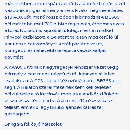
más esetben a kerékpározásnál is a komfortzónán kívül
kezdődik az igazi élmény, erre is kiváló megmérettetés
a KK400. Sőt, menő rossz időben is bringázni! A BB365-
nél már több mint 700 e-bike foglalható, érdemes ezen
a túraútvonalon is kipróbálni, főleg, mert a mindkét
irányból kitáblázott, a Balatont teljesen megkerülő új
kör nem a hagyományos kerékpárúton vezet,
könnyebb és nehezebb terepszakaszok váltják
egymást.
A KK400 útvonalon egységes jelrendszer vezet végig,
bármelyik part menti településről könnyen rá lehet
csatlakozni. A GPS alapú tájékozódásban a BB365 app
segít. A Balaton szerelmeseinek sem kell teljesen
nélkülöznie a tó látványát, mert a kalandkör időnként
vissza-vissza tér a partra. Aki mind a 12 részszakaszt
teljesíti, emlékül egy BB365 ajándékkal leszel
gazdagabb.
Bringára fel, és jó hátszelet!