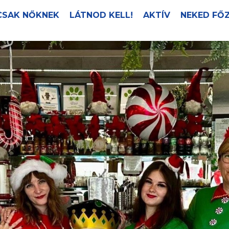
CSAK NŐKNEK
LÁTNOD KELL!
AKTÍV
NEKED FŐ