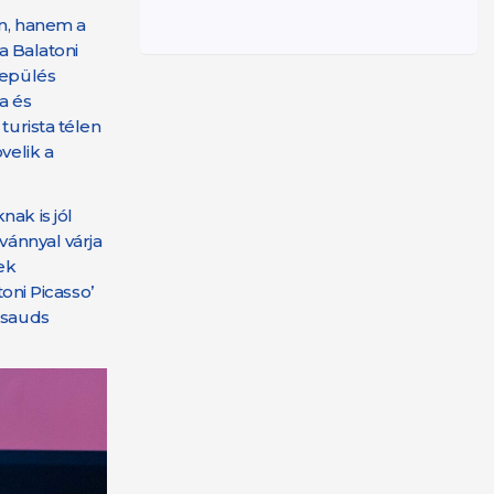
n, hanem a
a Balatoni
lepülés
a és
turista télen
velik a
ak is jól
vánnyal várja
ek
oni Picasso’
ssauds