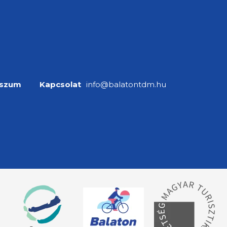
sszum
Kapcsolat
info@balatontdm.hu