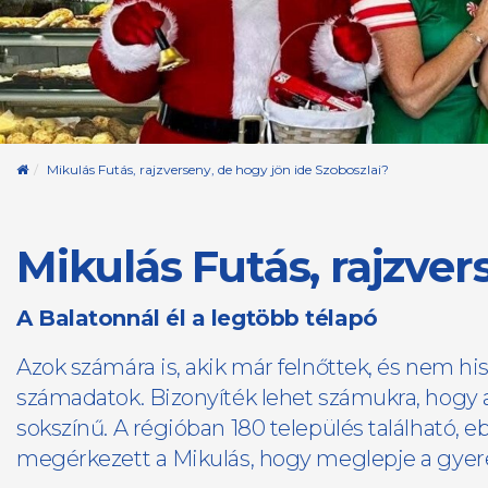
Kezdőoldal
Mikulás Futás, rajzverseny, de hogy jön ide Szoboszlai?
Mikulás Futás, rajzver
A Balatonnál él a legtöbb télapó
Azok számára is, akik már felnőttek, és nem h
számadatok. Bizonyíték lehet számukra, hogy a
sokszínű. A régióban 180 település található, 
megérkezett a Mikulás, hogy meglepje a gyer