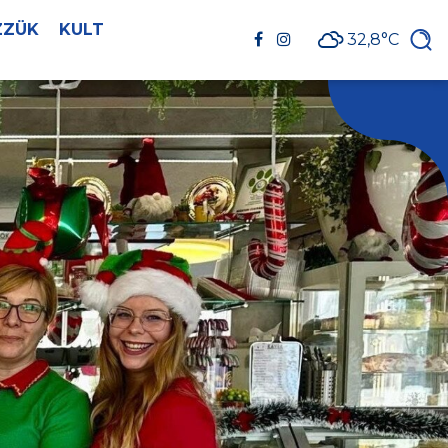
ZZÜK
KULT
32,8°C