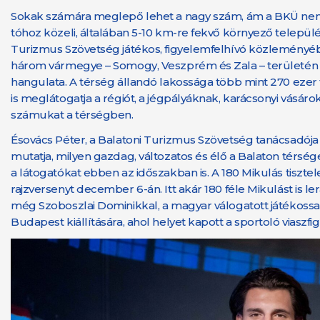
Sokak számára meglepő lehet a nagy szám, ám a BKÜ nemc
tóhoz közeli, általában 5-10 km-re fekvő környező település
Turizmus Szövetség játékos, figyelemfelhívó közleményében
három vármegye – Somogy, Veszprém és Zala – területén os
hangulata. A térség állandó lakossága több mint 270 ezer f
is meglátogatja a régiót, a jégpályáknak, karácsonyi vásár
számukat a térségben.
Ésovács Péter, a Balatoni Turizmus Szövetség tanácsadója s
mutatja, milyen gazdag, változatos és élő a Balaton térség
a látogatókat ebben az időszakban is. A 180 Mikulás tiszt
rajzversenyt december 6-án. Itt akár 180 féle Mikulást is le
még Szoboszlai Dominikkal, a magyar válogatott játékossal
Budapest kiállítására, ahol helyet kapott a sportoló viaszfig