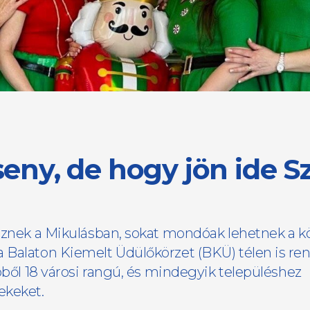
seny, de hogy jön ide S
isznek a Mikulásban, sokat mondóak lehetnek a 
 Balaton Kiemelt Üdülőkörzet (BKÜ) télen is ren
ebből 18 városi rangú, és mindegyik településhez
ekeket.