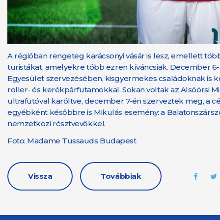
A régióban rengeteg karácsonyi vásár is lesz, emellett tö
turistákat, amelyekre több ezren kíváncsiak. December 6-
Egyesület szervezésében, kisgyermekes családoknak is könn
roller- és kerékpárfutamokkal. Sokan voltak az Alsóörsi 
ultrafutóval karöltve, december 7-én szerveztek meg, a célb
egyébként későbbre is Mikulás esemény: a Balatonszársz
nemzetközi résztvevőkkel.
Foto: Madame Tussauds Budapest
Vissza
Továbbiak