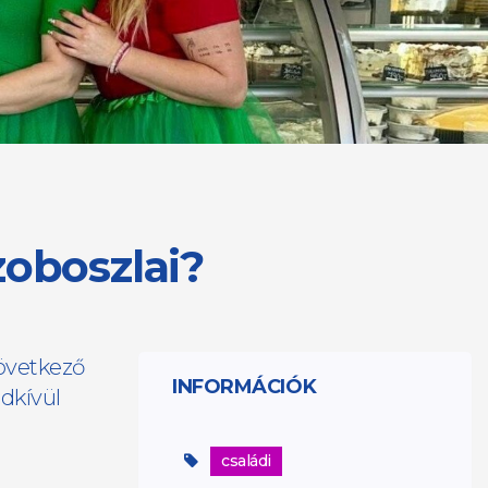
zoboszlai?
következő
INFORMÁCIÓK
dkívül
családi