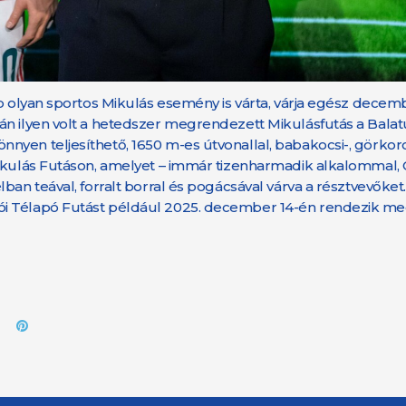
bb olyan sportos Mikulás esemény is várta, várja egész dece
án ilyen volt a hetedszer megrendezett Mikulásfutás a Bala
yen teljesíthető, 1650 m-es útvonallal, babakocsi-, görkorc
Mikulás Futáson, amelyet – immár tizenharmadik alkalommal,
an teával, forralt borral és pogácsával várva a résztvevőket.
ói Télapó Futást például 2025. december 14-én rendezik m