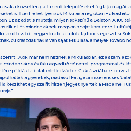
sak a közvetlen part menti településeket foglalja magába
eket is. Ezért lehet ilyen sok Mikulás a régióban – olvasható 
. Ez az adat is mutatja, milyen sokszínű a Balaton. A 180 te
zlik el, és mindegyiknek megvan a saját karaktere, kultúráj
ő, amit további negyedmillió üdülőtulajdonos egészít ki. Sok 
oknak, cukrászdáknak is van saját Mikulása, amelyek tovább nö
zerint: „Akik már nem hisznek a Mikulásban, ez a szám, azokn
e: minden város és falu egyedi történettel, programmal és lát
eletére például a balatonlellei Márton Cukrászdában szervezt
rajzolhattak a gyerekek, ráadásul két igazán szerencsés ’balat
 is készíthet egy szelfit, hiszen jegyet nyertek a Madame Tu
urája.”