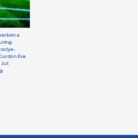
mberben a
tuning
solya-,
 Gurdon Éva
 Jut
eg